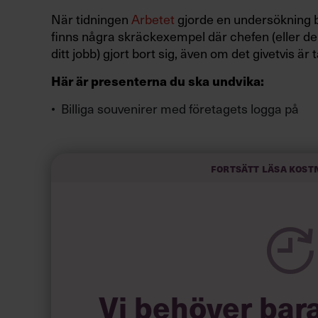
När tidningen
Arbetet
gjorde en undersökning bl
finns några skräckexempel där chefen (eller de
ditt jobb) gjort bort sig, även om det givetvis ä
Här är presenterna du ska undvika:
Billiga souvenirer med företagets logga på
CD-singel med pudelrock
Sten med hål i (förslagsvis för värmeljus)
Fårfiol – till företagets vegetarianer
Fortsätt läsa kost
Kulspetspenna
Läs också:
7 saker du inte ska
Vi behöver bar