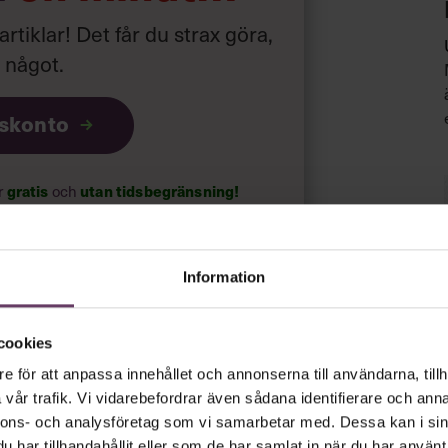
 artiklar! Det får du strax göra,
a något
.
iskonto
gratis
utan tidsbegränsning!
ar
och
psnyheterna!
Information
rt.
Läs vår integritetspolicy här
.
cookies
e för att anpassa innehållet och annonserna till användarna, tillh
vår trafik. Vi vidarebefordrar även sådana identifierare och anna
nnons- och analysföretag som vi samarbetar med. Dessa kan i sin
har tillhandahållit eller som de har samlat in när du har använt 