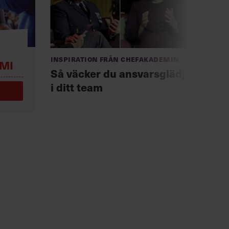
Anno
Inspiration från Chefakademin
MI
Chef +
Så väcker du ansvarsglädje
Fast
i ditt team
för 