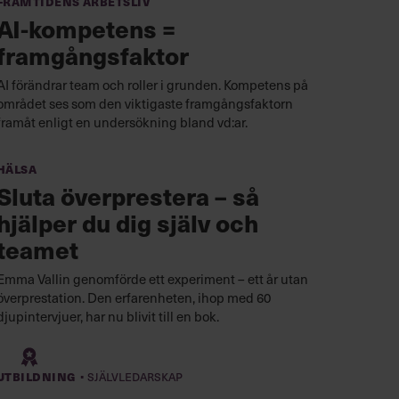
Framtidens arbetsliv
AI-kompetens =
framgångsfaktor
AI förändrar team och roller i grunden. Kompetens på
området ses som den viktigaste framgångsfaktorn
framåt enligt en undersökning bland vd:ar.
Hälsa
Sluta överprestera – så
hjälper du dig själv och
teamet
Emma Vallin genomförde ett experiment – ett år utan
överprestation. Den erfarenheten, ihop med 60
djupintervjuer, har nu blivit till en bok.
·
Utbildning
Självledarskap