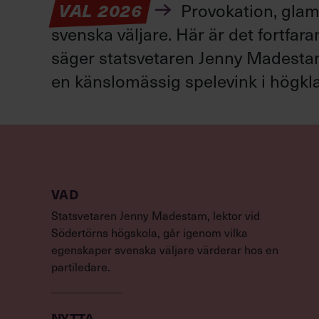
VAL 2026
Provokation, glamo
svenska väljare. Här är det fortfar
säger statsvetaren Jenny Madestam: 
en känslomässig spelevink i högkla
VAD
Statsvetaren Jenny Madestam, lektor vid
Södertörns högskola, går igenom vilka
egenskaper svenska väljare värderar hos en
partiledare.
NYTTA