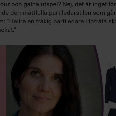
ur och galna utspel? Nej, det är inget fö
ande den måttfulla partiledarstilen som gå
”Hellre en tråkig partiledare i foträta sk
ckat.”