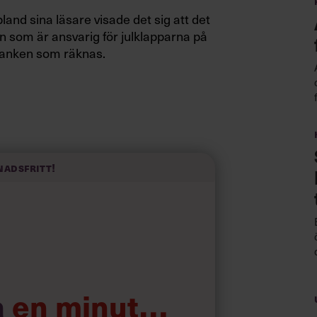
and sina läsare visade det sig att det
n som är ansvarig för julklapparna på
r tanken som räknas.
nadsfritt!
 säga till en chef i Sverige
a
en minut…