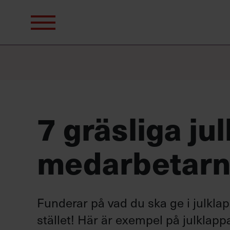
Sök
efter:
7 gräsliga ju
medarbetarn
Funderar på vad du ska ge i julkla
stället! Här är exempel på julkla