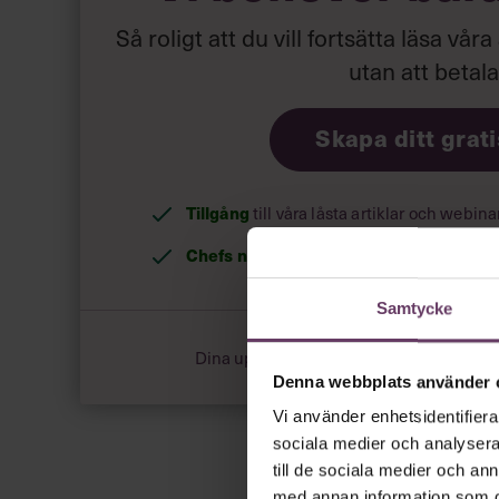
Så roligt att du vill fortsätta läsa våra
utan att betal
Skapa ditt grat
Tillgång
till våra låsta artiklar och webin
Chefs nyhetsbrev
med senaste ledarska
Samtycke
Dina uppgifter delas aldrig med tredje pa
Denna webbplats använder 
Vi använder enhetsidentifierar
sociala medier och analysera 
till de sociala medier och a
med annan information som du 