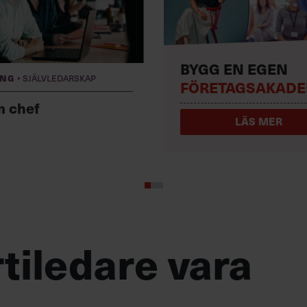
BYGG EN EGEN
·
ing
Självledarskap
FÖRETAGSAKADE
m chef
LÄS MER
tiledare vara