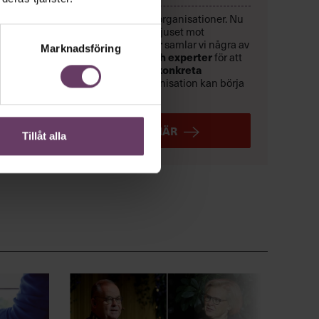
Chefer går sönder i felbyggda organisationer. Nu
är det dags att rikta strålkastarljuset mot
9 september
lösningarna. Den
samlar vi några av
Marknadsföring
Sveriges främsta forskare och experter
för att
handlingsplan med konkreta
skapa en
lösningar
som du och din organisation kan börja
använda direkt.
ANMÄL DIG HÄR
Tillåt alla