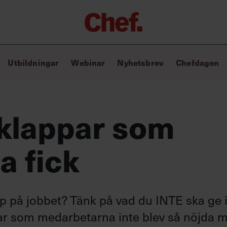
Chefakademin+
Utbildningar
Webinar
Nyhetsbrev
Chefdagen
Lyft ditt ledarskap med C+
Masterclass
Verktyg i vardagen
Ledarskapsbiblioteket
lklappar som
Ledarskapstest
Chef GPT – din chefsassistent i
a fick
fickan
pp på jobbet? Tänk på vad du INTE ska ge 
ppar som medarbetarna inte blev så nöjda