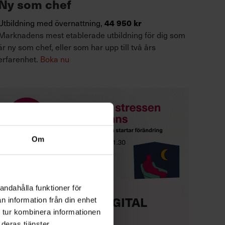
Ny som chef
44 950 kr
Utbildning med övernattning,
Marknadens mest etablerade utbildning för dig som
är ny som chef, eller som har upp till två års
erfarenhet.
Boka nu
Om
andahålla funktioner för
KOSTNADSFRI DIGITAL
n information från din enhet
 tur kombinera informationen
HALVDAG
deras tjänster.