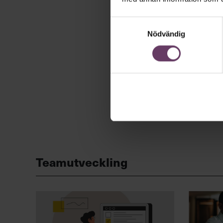
Samtyckesval
Nödvändig
Teamutveckling