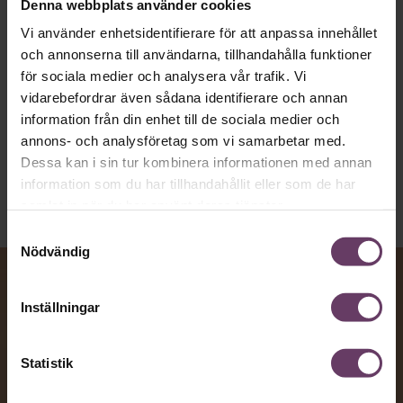
Denna webbplats använder cookies
vägen för den som vill nå fram till
Vi använder enhetsidentifierare för att anpassa innehållet
toppcheferna?
och annonserna till användarna, tillhandahålla funktioner
för sociala medier och analysera vår trafik. Vi
vidarebefordrar även sådana identifierare och annan
Kommunikation
information från din enhet till de sociala medier och
Text:
Fredrik Kullberg
annons- och analysföretag som vi samarbetar med.
Publicerad
2026-08-07
Dessa kan i sin tur kombinera informationen med annan
information som du har tillhandahållit eller som de har
samlat in när du har använt deras tjänster.
Samtyckesval
Nödvändig
Inställningar
Statistik