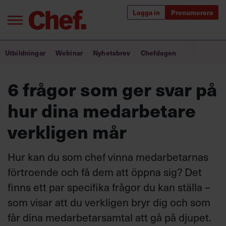
Logga in
Prenumerera
Bra ledare förändrar världen
Utbildningar
Webinar
Nyhetsbrev
Chefdagen
Innehåll från Chef
6 frågor som ger svar på
Utbildning för ledare
hur dina medarbetare
Chefakademin+
verkligen mår
Populära utbildningar
Hur kan du som chef vinna medarbetarnas
förtroende och få dem att öppna sig? Det
finns ett par specifika frågor du kan ställa –
Annonsera
Om oss
som visar att du verkligen bryr dig och som
Kontakta oss
får dina medarbetarsamtal att gå på djupet.
Kundservice