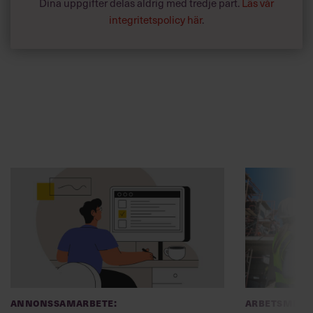
Dina uppgifter delas aldrig med tredje part.
Läs vår
integritetspolicy här
.
Annonssamarbete:
Arbetsmiljö
Chef + Winningtemp
”Djupa, str
byggchefer
Delta i Chefbarometern 2026