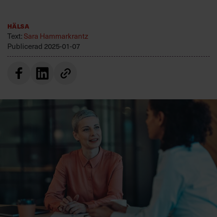
Villkor och policy för
personuppgiftsbehandling
Hälsa
Text:
Sara Hammarkrantz
Publicerad
2025-01-07
Sök
efter:
Logga in
Prenumerera