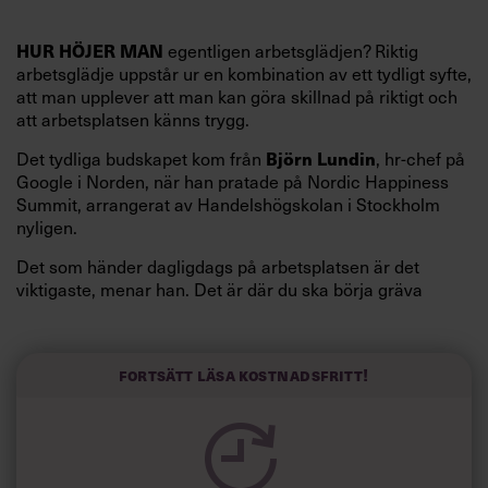
HUR HÖJER MAN
egentligen arbetsglädjen? Riktig
arbetsglädje uppstår ur en kombination av ett tydligt syfte,
att man upplever att man kan göra skillnad på riktigt och
att arbetsplatsen känns trygg.
Det tydliga budskapet kom från
Björn Lundin
, hr-chef på
Google i Norden, när han pratade på Nordic Happiness
Summit, arrangerat av Handelshögskolan i Stockholm
nyligen.
Det som händer dagligdags på arbetsplatsen är det
viktigaste, menar han. Det är där du ska börja gräva
redan i dag.
Här är Björn Lundins tre enkla åtgärder som tagit skruv
och höjt arbetsglädjen på Google:
Fortsätt läsa kostnadsfritt!