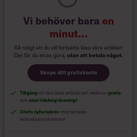
”Allt sedan pandemin har vi förlorat förmågan att ha de
riktigt viktiga samtalen”, säger
Steven Rogelberg
,
professor vid University of North Carolina Charlotte som
Vi behöver bara
en
skrivit boken ”Glad We Met: The Art and Science of 1:1
Meetings”, till Harvard Business Review
minut…
Så roligt att du vill fortsätta läsa våra artiklar!
Det får du strax göra,
utan att betala något
.
Skapa ditt gratiskonto
Tillgång
till våra låsta artiklar och webinar
gratis
och
utan tidsbegränsning!
Chefs nyhetsbrev
med senaste
ledarskapsnyheterna!