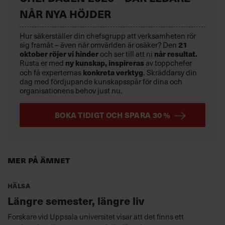
NÅR NYA HÖJDER
Hur säkerställer din chefsgrupp att verksamheten rör
sig framåt – även när omvärlden är osäker? Den
21
oktober
röjer vi hinder
och ser till att ni
når resultat.
Rusta er med
ny kunskap,
inspireras
av toppchefer
och få experternas
konkreta verktyg
.
Skräddarsy din
dag med fördjupande kunskapsspår för dina och
organisationens behov just nu.
BOKA TIDIGT OCH SPARA 30 %
Mer på ämnet
Hälsa
Längre semester, längre liv
Forskare vid Uppsala universitet visar att det finns ett