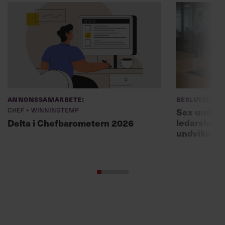
Annonssamarbete:
Beslutsfatt
Chef + Winningtemp
Sex unders
ledarskaps
Delta i Chefbarometern 2026
undviker 