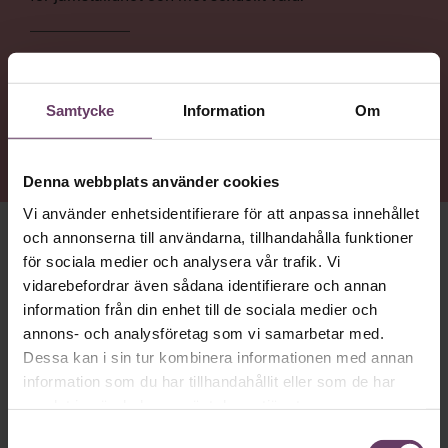
NYTTA
Få en inblick i hur Ida Östensson tänker kring rättvisa,
Samtycke
Information
Om
hälsa, och att leda genom andra – men också
nazisthot och traumahantering på arbetsplatsen.
Denna webbplats använder cookies
Vi använder enhetsidentifierare för att anpassa innehållet
och annonserna till användarna, tillhandahålla funktioner
HON HAR KÖRT ETT
crossfit-pass på morgonen. För att
för sociala medier och analysera vår trafik. Vi
hon lärt sig vikten av återhämtning och för att tuff träning
vidarebefordrar även sådana identifierare och annan
låter tankarna vila. ”Meditation funkar inte på mig. Det är
information från din enhet till de sociala medier och
när jag får ta i som jag rensar huvudet”, säger hon.
annons- och analysföretag som vi samarbetar med.
Ida Östensson
är generalsekreterare för ChildX, en
Dessa kan i sin tur kombinera informationen med annan
organisation som arbetar för att stoppa människohandel
information som du har tillhandahållit eller som de har
och sexuell exploatering av barn. En trygg uppväxt i en
samlat in när du har använt deras tjänster.
diskussionslysten familj och ett par avgörande händelser i
Samtyckesval
barndomen rustade henne tidigt för att våga göra sin röst