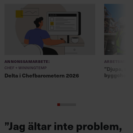
Annonssamarbete:
Arbetsmiljö
Chef + Winningtemp
”Djupa, str
byggchefer
Delta i Chefbarometern 2026
”Jag ältar inte problem,