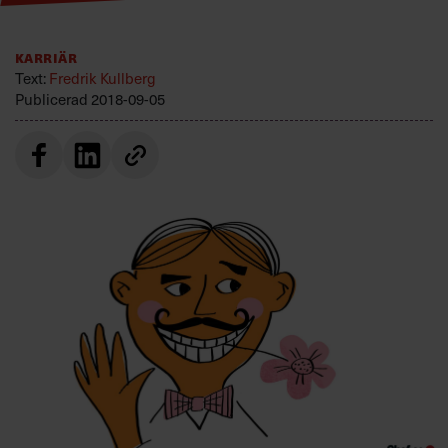
Villkor och policy för
personuppgiftsbehandling
Karriär
Text:
Fredrik Kullberg
Publicerad
2018-09-05
Sök
efter:
Logga in
Prenumerera