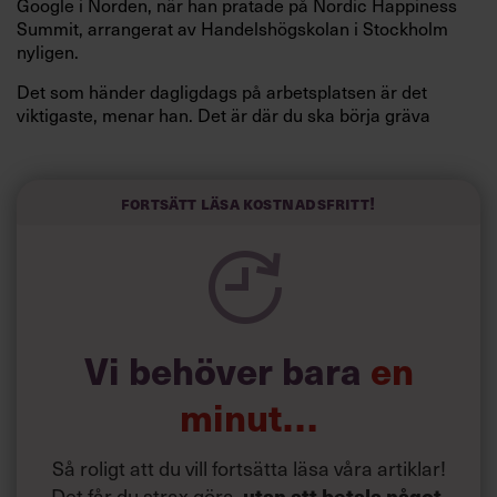
Google i Norden, när han pratade på Nordic Happiness
Summit, arrangerat av Handelshögskolan i Stockholm
nyligen.
Det som händer dagligdags på arbetsplatsen är det
viktigaste, menar han. Det är där du ska börja gräva
redan i dag.
Här är Björn Lundins tre enkla åtgärder som tagit skruv
och höjt arbetsglädjen på Google:
Fortsätt läsa kostnadsfritt!
Vi behöver bara
en
minut…
Så roligt att du vill fortsätta läsa våra artiklar!
Det får du strax göra,
utan att betala något
.