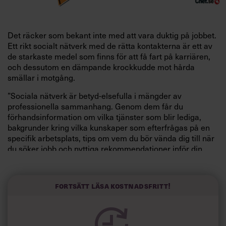
D
et räcker
som bekant inte med att vara duktig på jobbet.
Ett rikt socialt nätverk med de rätta kontak
terna är ett av
de starkaste
medel som finns för att få fart på karriären,
och dessutom en
dämpande krockkudde mot hårda
smällar i motgång.
”Sociala nätverk är betyd-
else
fulla i mängder av
profes
sionella sammanhang. Genom
dem får du
förhandsinformation om vilka tjänster som blir lediga,
bakgrunder kring vilka kunskaper som efterfrågas på en
specifik arbetsplats, tips om vem du bör vända dig till när
du söker jobb och nyttiga rekommendationer inför din
fortsatta karriär.”
Det säger Caroline Tovatt, som forskat i rekrytering och
Fortsätt läsa kostnadsfritt!
det ”sociala kapitalets” betydelse i arbetslivet. En slutsats
i hennes doktorsavhandling är att chefer helst anställer
via rekommendationer. Dels för att slippa plöja igenom så
många ansökningar, dels för
att personlig inrådan väger