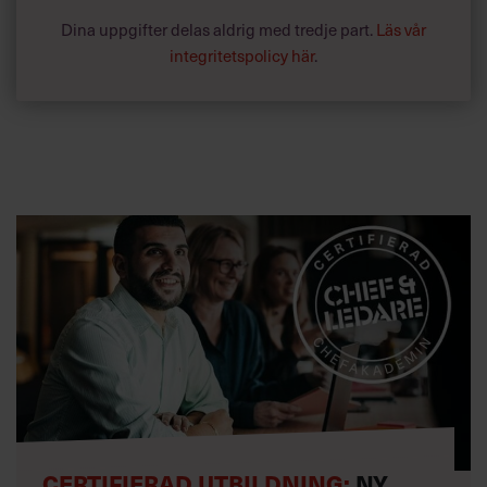
Dina uppgifter delas aldrig med tredje part.
Läs vår
integritetspolicy här
.
CERTIFIERAD UTBILDNING:
NY