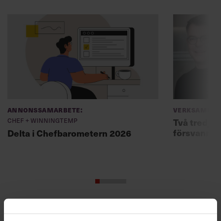
Annonssamarbete:
Verksamhet
Chef + Winningtemp
Två tredjed
försvann –
Delta i Chefbarometern 2026
Skriv som en vd med en