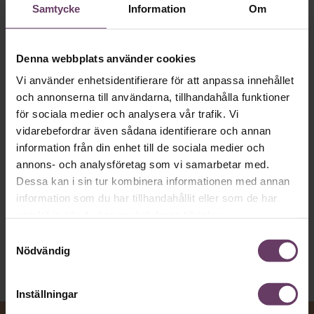
Samtycke
Information
Om
app
MVH VD
Kan en app som förvandlar
Denna webbplats använder cookies
text till korthugget vd-språk – utan
Vi använder enhetsidentifierare för att anpassa innehållet
och annonserna till användarna, tillhandahålla funktioner
artighetsfraser, men gärna stavfel – vara
för sociala medier och analysera vår trafik. Vi
vägen för den som vill nå fram till
vidarebefordrar även sådana identifierare och annan
toppcheferna?
information från din enhet till de sociala medier och
annons- och analysföretag som vi samarbetar med.
Dessa kan i sin tur kombinera informationen med annan
Kommunikation
information som du har tillhandahållit eller som de har
Text:
Fredrik Kullberg
samlat in när du har använt deras tjänster.
Publicerad
2026-08-07
Samtyckesval
Nödvändig
Inställningar