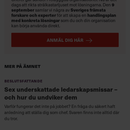
dags att rikta strålkastarljuset mot lösningarna. Den
9
september
samlar vi några av
Sveriges främsta
forskare och experter
för att skapa en
handlingsplan
med konkreta lösningar
som du och din organisation
kan börja använda direkt.
ANMÄL DIG HÄR
Mer på ämnet
Beslutsfattande
Sex underskattade ledarskapsmissar –
och hur du undviker dem
Varför fungerar det inte på jobbet? En fråga du säkert haft
anledning att ställa dig som chef. Svaren finns inte alltid där
du tror.