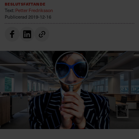
Beslutsfattande
Villkor och policy för
Text:
Petter Fredriksson
personuppgiftsbehandling
Publicerad
2019-12-16
Sök
efter:
Logga in
Prenumerera