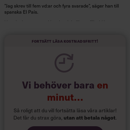
”Jag skrev till fem vd:ar och fyra svarade”, säger han till
spanska El País.
Horwitz har nu utvecklat sitt trick till en affärsidé: appen
Sinceerly som konverterar formellt och minutiöst
välskrivna texter – likt de som skapas av AI – till den
kortfattat slarviga vd-stilen.
Fortsätt läsa kostnadsfritt!
Vi behöver bara
en
minut…
Så roligt att du vill fortsätta läsa våra artiklar!
Det får du strax göra,
.
utan att betala något