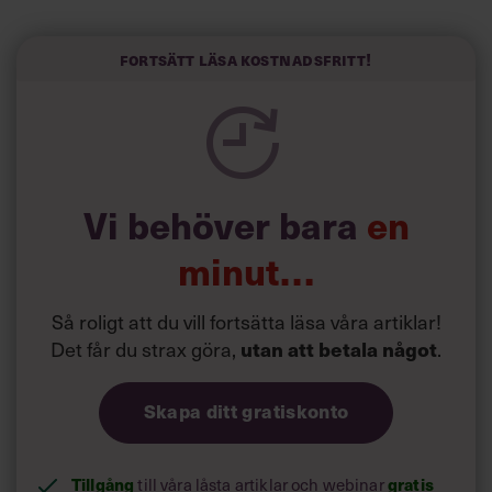
Här är Björn Lundins tre enkla åtgärder som tagit skruv
och höjt arbetsglädjen på Google:
Fortsätt läsa kostnadsfritt!
Vi behöver bara
en
minut…
Så roligt att du vill fortsätta läsa våra artiklar!
Det får du strax göra,
.
utan att betala något
Skapa ditt gratiskonto
Tillgång
till våra låsta artiklar och webinar
gratis