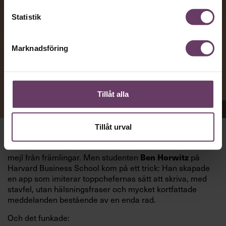
Statistik
Marknadsföring
Tillåt alla
Appen Sinceerly imiterar vd:ars kortfattade språk.
Tillåt urval
att nå och besvarar inte alltid
VD:AR KAN VARA SVÅRA
mejl från främlingar. Men studenten
på
Ben Horwitz
Harvard Business School kom på ett trick: Han skapade
en app som imiterar toppchefernas sätt att skriva, med
stavfel, utan hälsningsfraser och mycket kortfattade
meddelanden bestående av en enda rad.
Och det funkade: