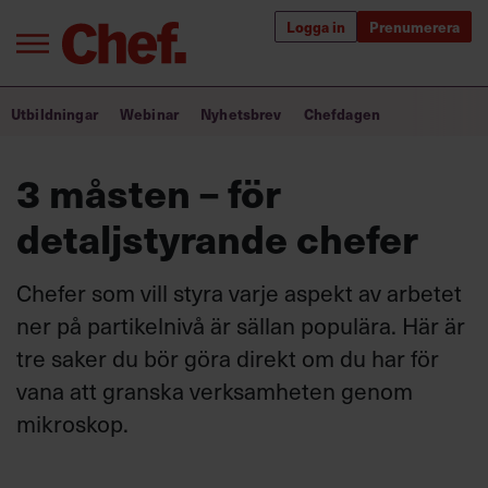
Logga in
Prenumerera
Bra ledare förändrar världen
Utbildningar
Webinar
Nyhetsbrev
Chefdagen
Innehåll från Chef
3 måsten – för
Utbildning för ledare
detaljstyrande chefer
Chefakademin+
Chefer som vill styra varje aspekt av arbetet
Populära utbildningar
ner på partikelnivå är sällan populära. Här är
tre saker du bör göra direkt om du har för
vana att granska verksamheten genom
Annonsera
mikroskop.
Om oss
Kontakta oss
Kundservice