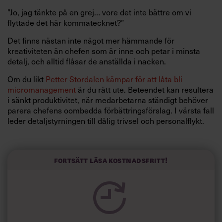
”Jo, jag tänkte på en grej… vore det inte bättre om vi
flyttade det här kommatecknet?”
Det finns nästan inte något mer hämmande för
kreativiteten än chefen som är inne och petar i minsta
detalj, och alltid flåsar de anställda i nacken.
Om du likt
Petter Stordalen kämpar för att låta bli
micromanagement
är du rätt ute. Beteendet kan resultera
i sänkt produktivitet, när medarbetarna ständigt behöver
parera chefens oombedda förbättringsförslag. I värsta fall
leder detaljstyrningen till dålig trivsel och personalflykt.
Sannolikt har inte ens det värsta kontrollfreak till chef för
avsikt att vara sådan, men ändå kan vissa av oss inte låta
bli att börja följa arbetet med förstoringsglas när vi
Fortsätt läsa kostnadsfritt!
hamnar i en ledarposition.
Om du själv är orolig för att omedvetet vara en
detaljstyrande chef kan du fråga dig om du ofta är
missnöjd med hur medarbetarna levererar, gärna håller
stenkoll på var de befinner sig, kräver att stå med på