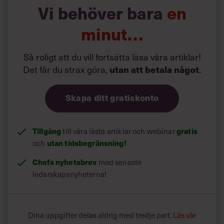
mejlkopia trots att du inte är direkt inblandad i ärendet,
Vi behöver bara
en
och lägger mycket tid på att korrigera småfel.
minut…
Så roligt att du vill fortsätta läsa våra artiklar!
Det får du strax göra,
.
utan att betala något
Skapa ditt gratiskonto
Tillgång
till våra låsta artiklar och webinar
gratis
och
utan tidsbegränsning!
Chefs nyhetsbrev
med senaste
ledarskapsnyheterna!
Dina uppgifter delas aldrig med tredje part.
Läs vår