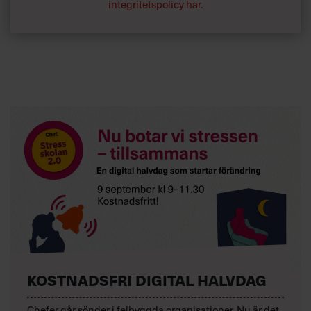
integritetspolicy här
.
KOSTNADSFRI DIGITAL HALVDAG
Chefer går sönder i felbyggda organisationer. Nu är det