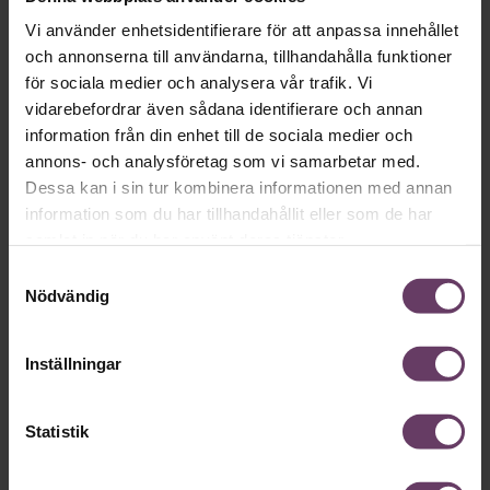
Karriär
Vi använder enhetsidentifierare för att anpassa innehållet
Därför är det viktigt med kunskap om
och annonserna till användarna, tillhandahålla funktioner
din personlighet
för sociala medier och analysera vår trafik. Vi
vidarebefordrar även sådana identifierare och annan
Har du kunskap om din personlighet och hur den präglar din
ledarstil? I boken
vill Anders Sjöberg,
Personlighet i arbetet
information från din enhet till de sociala medier och
forskare i psykologi, tillsammans med kollegerna Sofia
annons- och analysföretag som vi samarbetar med.
Sjöberg och Sara Henrysson Eidvall få oss att förstå hur
Dessa kan i sin tur kombinera informationen med annan
personligheten påverkar oss på jobbet.
information som du har tillhandahållit eller som de har
samlat in när du har använt deras tjänster.
Samtyckesval
Nödvändig
Inställningar
Statistik
Motivation