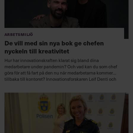
Arbetsmiljö
De vill med sin nya bok ge chefen
nyckeln till kreativitet
Hur har innovationskraften klarat sig bland dina
medarbetare under pandemin? Och vad kan du som chef
göra för att få fart på den nu när medarbetarna kommer
tillbaka till kontoret? Innovationsforskaren Leif Denti och
journalisten och ledarskapskonsulten Martin Kreuger har
tillsammans skrivit boken
Innovationspsykologi. Nyckeln till
som utifrån vetenskap och exempel
det kreativa ledarskapet
ger dig svaren.