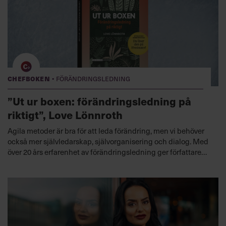
·
Chefboken
Förändringsledning
”Ut ur boxen: förändringsledning på
riktigt”, Love Lönnroth
Agila metoder är bra för att leda förändring, men vi behöver
också mer självledarskap, självorganisering och dialog. Med
över 20 års erfarenhet av förändringsledning ger författaren i
denna bok mängder av verktyg, tips och ramar för hur du kan
leda en förändring som håller i längden.
Lyssna nu