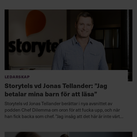
världen av pandemin. Som sjukhusdirektör för Karolinska
Universitetssjukhuset är Björn Zoëga ständigt i rampljuset.
Ledarskap
Storytels vd Jonas Tellander: ”Jag
betalar mina barn för att läsa”
Storytels vd Jonas Tellander berättar i nya avsnittet av
podden Chef Dilemma om oron för att fucka upp, och när
han fick backa som chef. ”Jag insåg att det här är inte värt
den kampen, att försöka få ihop två kulturer som i grunden är
ganska olika”, säger han till Cissi Elwin.