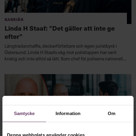
Karriär
Linda H Staaf: ”Det gäller att inte ge
efter”
Långtradarchaffis, deckarförfattare och egen juristbyrå i
Östersund. Linda H Staafs väg mot polistoppen har varit
krokig och inte alltid så lätt. Som chef för polisens nationella
underrättelsetjänst leder hon arbetet med att kartlägga den
grova organiserade brottsligheten. ”Jag vet hur det är att vara
utanför”, säger hon.
Samtycke
Information
Om
Denna webbplats använder cookies