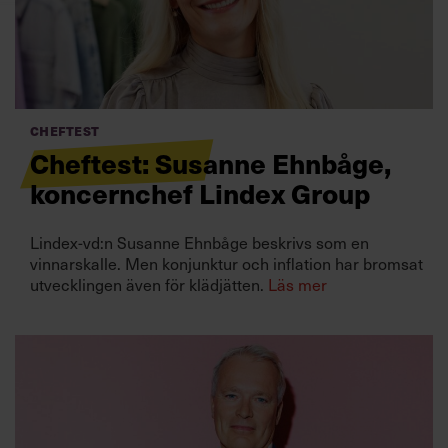
Villkor och policy för
personuppgiftsbehandling
Sök
efter:
Cheftest
Cheftest: Susanne Ehnbåge,
koncernchef Lindex Group
Lindex-vd:n Susanne Ehnbåge beskrivs som en
vinnarskalle. Men konjunktur och inflation har bromsat
utvecklingen även för klädjätten.
Läs mer
Logga in
Prenumerera