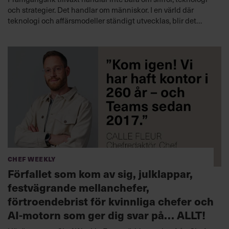
och strategier. Det handlar om människor. I en värld där
teknologi och affärsmodeller ständigt utvecklas, blir det
viktigare än någonsin att inte förlora kontakten med den
mänskliga sidan av verksamheten. I denna bok, med
exempel från Silicon Valley, får du råd för att utveckla både
ditt ledarskap, dina medarbetare och din verksamhet.
Lyssna nu
Chef Weekly
Förfallet som kom av sig, julklappar,
festvägrande mellanchefer,
förtroendebrist för kvinnliga chefer och
AI-motorn som ger dig svar på… ALLT!