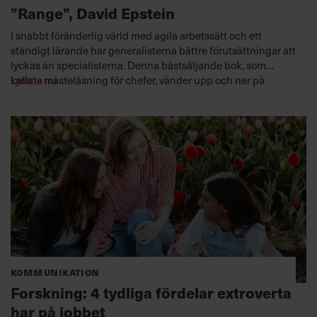
”Range”, David Epstein
I snabbt föränderlig värld med agila arbetssätt och ett
ständigt lärande har generalisterna bättre förutsättningar att
lyckas än specialisterna. Denna bästsäljande bok, som
kallats måsteläsning för chefer, vänder upp och ner på
Lyssna nu
rådande föreställningar om hur vi bäst tar oss an och löser
problem som är helt nya för oss.
Kommunikation
Forskning: 4 tydliga fördelar extroverta
har på jobbet