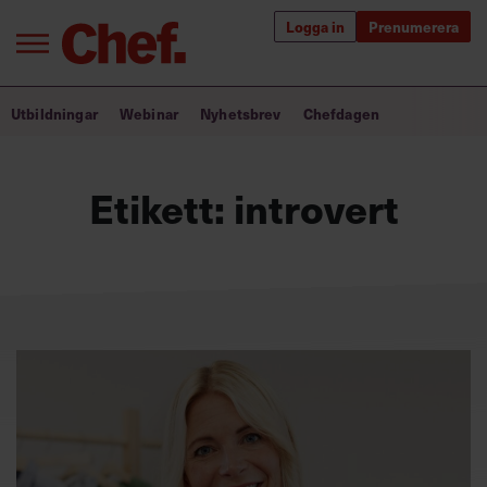
Logga in
Prenumerera
Bra ledare förändrar världen
Utbildningar
Webinar
Nyhetsbrev
Chefdagen
Innehåll från Chef
Etikett:
introvert
Utbildning för ledare
Chefakademin+
Populära utbildningar
Annonsera
Om oss
Kontakta oss
Kundservice