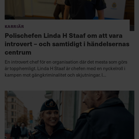
Karriär
Polischefen Linda H Staaf om att vara
introvert – och samtidigt i händelsernas
centrum
En introvert chef för en organisation där det mesta som görs
är topphemligt. Linda H Staaf är chefen med en nyckelroll i
kampen mot gängkriminalitet och skjutningar. I
ledarskapspodden Chef Dilemma diskuterar hon
utanförskap – både i samhället och på arbetsplatsen.