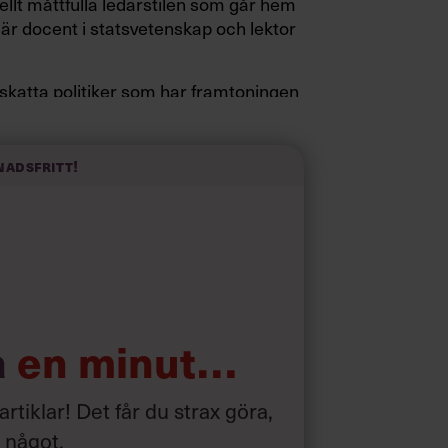
ellt måttfulla ledarstilen som går hem
är docent i statsvetenskap och lektor
pskatta politiker som har framtoningen
a fötterna på jorden. Hellre en tråkig
elevink i högklackat, är hur jag brukar
 fram i undersökningar.”
nadsfritt!
d som i början av pandemin”
a
en minut…
 artiklar! Det får du strax göra,
a något
.