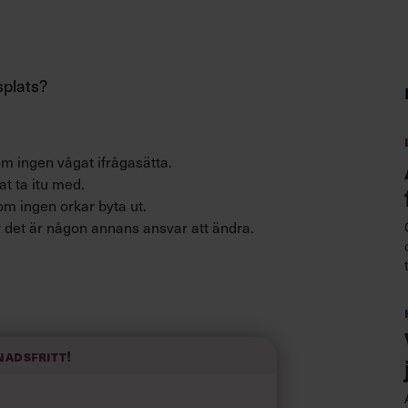
splats?
om ingen vågat ifrågasätta.
t ta itu med.
om ingen orkar byta ut.
r det är någon annans ansvar att ändra.
dningsgruppen får ta hand om problemet.
varte Petter i sin hand. Kanske blir
nadsfritt!