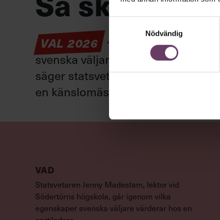
Så ska en par
Samtyckesval
Nödvändig
VAL 2026
Provokation, glamo
svenska väljare. Här är det fortfar
säger statsvetaren Jenny Madestam: 
en känslomässig spelevink i högkla
VAD
Statsvetaren Jenny Madestam, lektor vid
Södertörns högskola, går igenom vilka
egenskaper svenska väljare värderar hos en
partiledare.