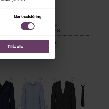
Marknadsföring
r
Ledarskap
Text:
Fredrik Kullberg
r hem,
Publicerad
2026-08-03
or, än
Tillåt alla