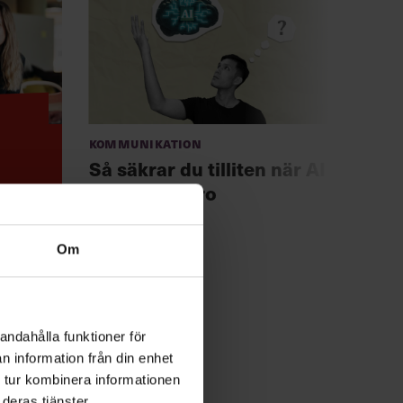
Kommunikation
Anno
Chef +
Så säkrar du tilliten när AI
Fast
göder misstro
för 
Om
andahålla funktioner för
n information från din enhet
 tur kombinera informationen
deras tjänster.