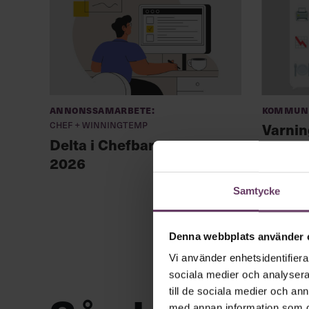
Annonssamarbete:
Kommuni
Chef + Winningtemp
Varnin
Delta i Chefbarometern
jobbe
2026
Samtycke
Denna webbplats använder 
Vi använder enhetsidentifierar
sociala medier och analysera 
till de sociala medier och a
med annan information som du 