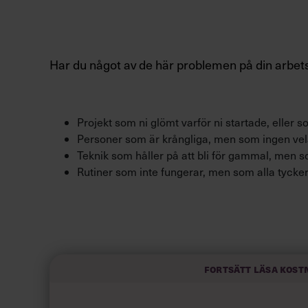
Har du något av de här problemen på din arbet
Projekt som ni glömt varför ni startade, eller s
Personer som är krångliga, men som ingen vela
Teknik som håller på att bli för gammal, men s
Rutiner som inte fungerar, men som alla tycke
Akta dig, för ofta blir lösningen att någon i le
Den som inte tydligt markerar sitter snart med S
det du?
Fortsätt läsa kost