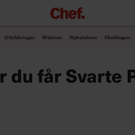
Chefakademin+
Utbildningar
Webinar
Nyhetsbrev
Chefdagen
Lyft ditt ledarskap med C+
Masterclass
Verktyg i vardagen
Ledarskapsbiblioteket
r du får Svarte 
Ledarskapstest
Chef GPT – din chefsassistent i
fickan