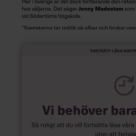
Här i Sverige är det dock fortfarande den ration
hos väljarna. Det säger
Jenny Madestam
som 
vid Södertörns högskola.
”Svenskarna tar politik på allvar och brukar up
av att vara kunniga, kompetenta och stå med båd
partiledare i foträta skor än en känslomässig sp
sammanfatta de önskningar som svenskarna för
Fortsätt läsa kost
Läs mer:
Siri Wikander: ”Le
Vi behöver bar
Så roligt att du vill fortsätta läsa våra
utan att betal