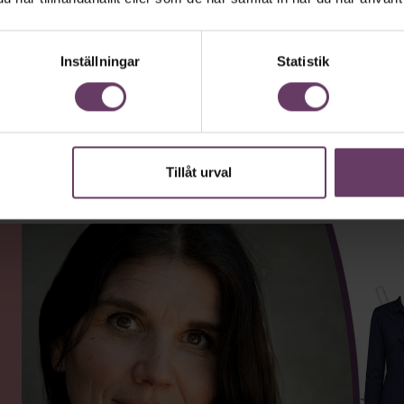
tiledare vara
Inställningar
Statistik
ur och galna utspel? Nej, det är inget fö
ande den måttfulla partiledarstilen som gå
”Hellre en tråkig partiledare i foträta sk
ckat.”
Tillåt urval