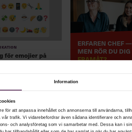
ERFAREN CHEF —
kation
MEN RÖR DU DIG
g för emojier på
FRAMÅT?
t
LÄS MER
Information
cookies
e för att anpassa innehållet och annonserna till användarna, tillh
vår trafik. Vi vidarebefordrar även sådana identifierare och anna
nnons- och analysföretag som vi samarbetar med. Dessa kan i sin
har tillhandahållit eller som de har samlat in när du har använt 