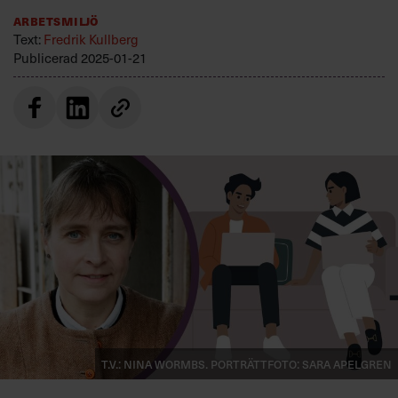
Villkor och policy för
Arbetsmiljö
personuppgiftsbehandling
Text:
Fredrik Kullberg
Publicerad
2025-01-21
Sök
efter:
Logga in
Prenumerera
T.v.: Nina Wormbs. Porträttfoto: Sara Apelgren