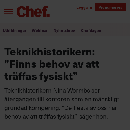
Logga in
Prenumerera
Bra ledare förändrar världen
Utbildningar
Webinar
Nyhetsbrev
Chefdagen
Innehåll från Chef
Teknikhistorikern:
Utbildning för ledare
”Finns behov av att
Chefakademin+
träffas fysiskt”
Populära utbildningar
Teknikhistorikern Nina Wormbs ser
återgången till kontoren som en mänskligt
grundad korrigering. ”De flesta av oss har
Annonsera
Om oss
behov av att träffas fysiskt”, säger hon.
Kontakta oss
Kundservice