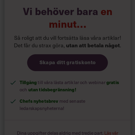
”De informella kontaktvägarna människor emellan låter
sig inte så gärna digitaliseras. De flesta av oss har behov
Vi behöver bara
en
av en närmare samhörighet, det kollektiv som
arbetsplatsen erbjuder, glädjen i att träffas fysiskt och
minut…
göra saker tillsammans”, säger Nina Wormbs.
Så roligt att du vill fortsätta läsa våra artiklar!
Det får du strax göra,
utan att betala något
.
Skapa ditt gratiskonto
Tillgång
till våra låsta artiklar och webinar
gratis
och
utan tidsbegränsning!
Chefs nyhetsbrev
med senaste
ledarskapsnyheterna!
Dina uppgifter delas aldrig med tredje part.
Läs vår