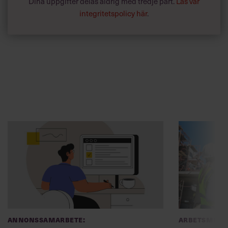
Dina uppgifter delas aldrig med tredje part.
Läs vår
integritetspolicy här
.
Annonssamarbete:
Arbetsmiljö
Chef + Winningtemp
”Djupa, str
byggchefer
Delta i Chefbarometern 2026