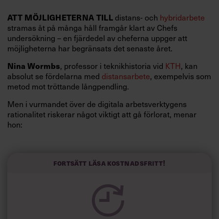
ATT MÖJLIGHETERNA TILL
distans- och
hybridarbete
stramas åt på många håll framgår klart av Chefs
undersökning – en fjärdedel av cheferna uppger att
möjligheterna har begränsats det senaste året.
Nina Wormbs
, professor i teknikhistoria vid
KTH
, kan
absolut se fördelarna med
distansarbete
, exempelvis som
metod mot tröttande långpendling.
Men i vurmandet över de digitala arbetsverktygens
rationalitet riskerar något viktigt att gå förlorat, menar
hon:
Läs också:
Fortsätt läsa kostnadsfritt!
Forskare frågande till
kontorstrend: ”Varför vända
tillbaka?”