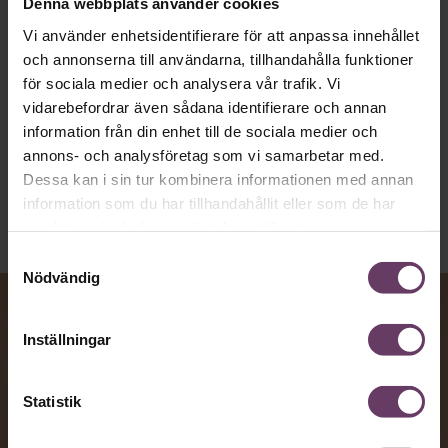
Denna webbplats använder cookies
vägen för den som vill nå fram till
Vi använder enhetsidentifierare för att anpassa innehållet
toppcheferna?
och annonserna till användarna, tillhandahålla funktioner
för sociala medier och analysera vår trafik. Vi
vidarebefordrar även sådana identifierare och annan
Kommunikation
information från din enhet till de sociala medier och
Text:
Fredrik Kullberg
annons- och analysföretag som vi samarbetar med.
Publicerad
2026-08-07
Dessa kan i sin tur kombinera informationen med annan
information som du har tillhandahållit eller som de har
samlat in när du har använt deras tjänster.
Samtyckesval
Nödvändig
Inställningar
Statistik