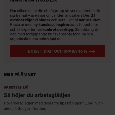
Hur säkerställer din chefsgrupp att verksamheten rör
sig framåt – även när omvärlden är osäker? Den
21
oktober
röjer vi hinder
och ser till att ni
når resultat.
Rusta er med
ny kunskap,
inspireras
av toppchefer
och få experternas
konkreta verktyg
.
Skräddarsy din
dag med fördjupande kunskapsspår för dina och
organisationens behov just nu.
BOKA TIDIGT OCH SPARA 30 %
Mer på ämnet
Arbetsmiljö
Så höjer du arbetsglädjen
Höj arbetsglädjen med dessa tre tips från Björn Lundin, hr-
chef på Google i Norden.