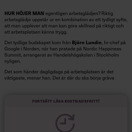
HUR HÖJER MAN
egentligen arbetsglädjen? Riktig
arbetsglädje uppstår ur en kombination av ett tydligt syfte,
att man upplever att man kan göra skillnad på riktigt och
att arbetsplatsen känns trygg.
Det tydliga budskapet kom från
Björn Lundin
, hr-chef på
Google i Norden, när han pratade på Nordic Happiness
Summit, arrangerat av Handelshögskolan i Stockholm
nyligen.
Det som händer dagligdags på arbetsplatsen är det
viktigaste, menar han. Det är där du ska börja gräva
redan i dag.
Här är Björn Lundins tre enkla åtgärder som tagit skruv
och höjt arbetsglädjen på Google:
Fortsätt läsa kostnadsfritt!