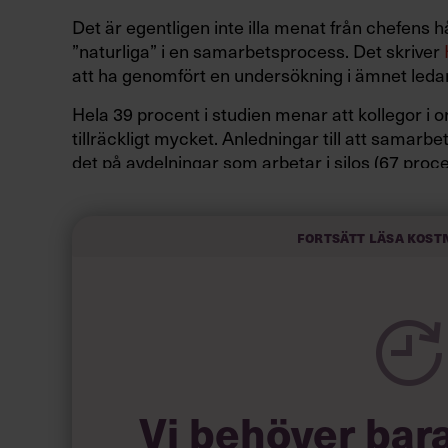
Det är egentligen inte illa menat från chefens h
”naturliga” i en samarbetsprocess. Det skriver
att ha genomfört en undersökning i ämnet led
Hela 39 procent i studien menar att kollegor i o
tillräckligt mycket. Anledningar till att samarbe
det på avdelningar som arbetar i silos (67 proc
(32 procent) och att seniora ledare inte vill ge 
Går det då att göra något åt saken?
Fortsätt läsa kost
Ja, understryker
och
,
Ron Carucci
Velasquez
beteende, behöver hen förstå varför denne har så t
början.
Vi behöver bar