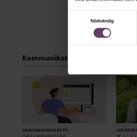
Samtyckesval
Nödvändig
Kommunikation
Annonssamarbete:
Ledarsk
Chef + Winningtemp