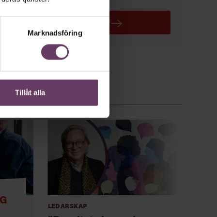
LÄS MER
Marknadsföring
Tillåt alla
NG
Ledarskap
Anno
Chef +