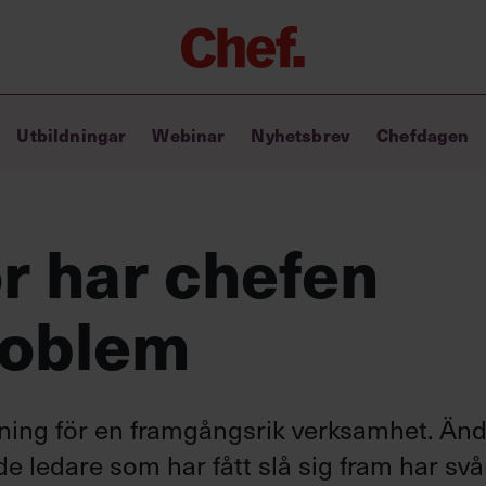
Chefakademin+
Utbildningar
Webinar
Nyhetsbrev
Chefdagen
Lyft ditt ledarskap med C+
Masterclass
Verktyg i vardagen
Ledarskapsbiblioteket
ör har chefen
Ledarskapstest
Chef GPT – din chefsassistent i
roblem
fickan
tning för en framgångsrik verksamhet. Änd
ade ledare som har fått slå sig fram har svår