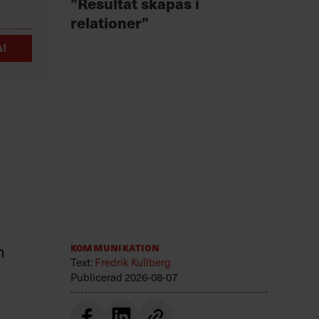
”Resultat skapas i
Fast
relationer”
för 
!
n
Kommunikation
Text:
Fredrik Kullberg
Publicerad
2026-08-07