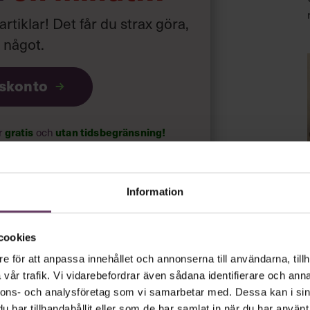
 artiklar! Det får du strax göra,
a något
.
iskonto
ar
gratis
och
utan tidsbegränsning!
psnyheterna!
Information
rt.
Läs vår integritetspolicy här
.
cookies
e för att anpassa innehållet och annonserna till användarna, tillh
vår trafik. Vi vidarebefordrar även sådana identifierare och anna
nnons- och analysföretag som vi samarbetar med. Dessa kan i sin
har tillhandahållit eller som de har samlat in när du har använt 