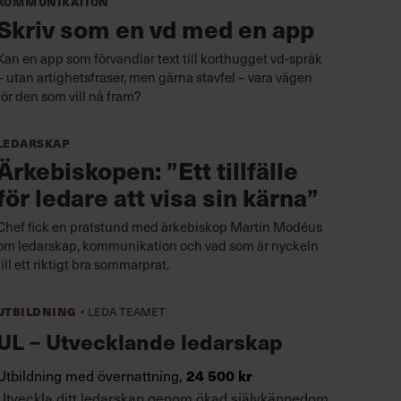
Kommunikation
Skriv som en vd med en app
Kan en app som förvandlar text till korthugget vd-språk
– utan artighetsfraser, men gärna stavfel – vara vägen
för den som vill nå fram?
Ledarskap
Ärkebiskopen: ”Ett tillfälle
för ledare att visa sin kärna”
Chef fick en pratstund med ärkebiskop Martin Modéus
om ledarskap, kommunikation och vad som är nyckeln
till ett riktigt bra sommarprat.
·
Utbildning
Leda teamet
UL – Utvecklande ledarskap
Utbildning med övernattning,
24 500 kr
Utveckla ditt ledarskap genom ökad självkännedom,