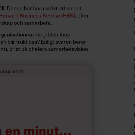
åll. Denne har bara svårt att se det
Harvard Business Review (HBR)
, efter
arskap och samarbete.
rganisationen inte jobbar ihop
ten blir fruktlösa? Enligt svaren beror
ent), brist på chefers samarbetsvision
upp kontrollen (32 procent).
nadsfritt!
 i HBR. Men innan chefen kan ändra sitt
rixigt att få till det från första
a
en minut…