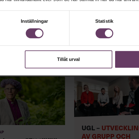
Inställningar
Statistik
Tillåt urval
UGL –
UTVECKLI
ap
AV GRUPP OCH