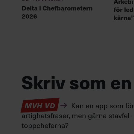
Ärkebis
Delta i Chefbarometern
för led
2026
kärna”
Skriv som en
Kan en app som förv
MVH VD
artighetsfraser, men gärna stavfel –
toppcheferna?