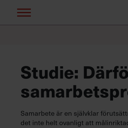
Sök
efter:
Studie: Därf
samarbetsp
Samarbete är en självklar förutsät
det inte helt ovanligt att målinrikt