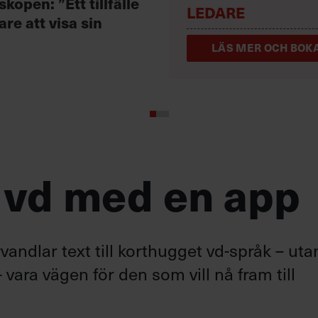
kopen: ”Ett tillfälle
LEDARE
are att visa sin
LÄS MER OCH BOKA
 vd med en app
andlar text till korthugget vd-språk – uta
 vara vägen för den som vill nå fram till