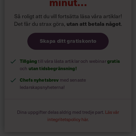
minut…
exempel, förutsatt att det inte har hänt något dramatiskt
som kräver ett snabbare agerande.
Så roligt att du vill fortsätta läsa våra artiklar!
Det får du strax göra,
utan att betala något
.
Skapa ditt gratiskonto
Tillgång
till våra låsta artiklar och webinar
gratis
och
utan tidsbegränsning!
Chefs nyhetsbrev
med senaste
ledarskapsnyheterna!
Dina uppgifter delas aldrig med tredje part.
Läs vår
integritetspolicy här
.