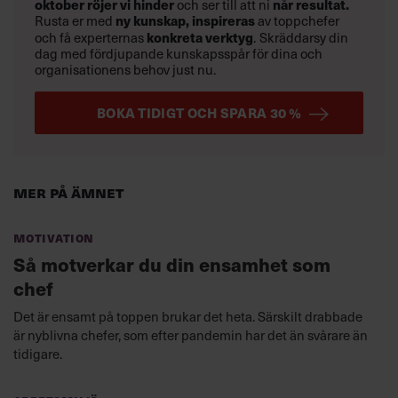
oktober
röjer vi hinder
och ser till att ni
når resultat.
Rusta er med
ny kunskap,
inspireras
av toppchefer
och få experternas
konkreta verktyg
.
Skräddarsy din
dag med fördjupande kunskapsspår för dina och
organisationens behov just nu.
BOKA TIDIGT OCH SPARA 30 %
Mer på ämnet
Motivation
Så motverkar du din ensamhet som
chef
Det är ensamt på toppen brukar det heta. Särskilt drabbade
är nyblivna chefer, som efter pandemin har det än svårare än
tidigare.