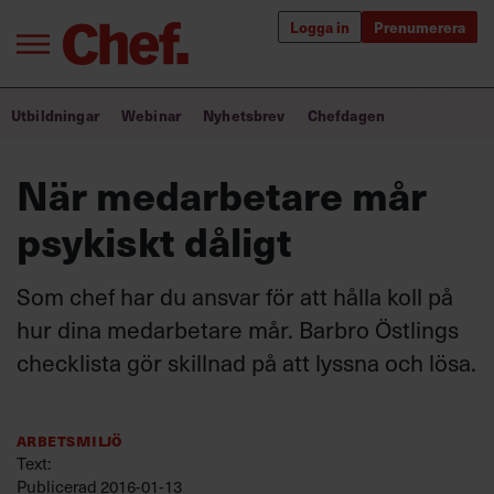
Logga in
Prenumerera
Bra ledare förändrar världen
Utbildningar
Webinar
Nyhetsbrev
Chefdagen
Innehåll från Chef
När medarbetare mår
Utbildning för ledare
psykiskt dåligt
Chefakademin+
Som chef har du ansvar för att hålla koll på
Populära utbildningar
hur dina medarbetare mår. Barbro Östlings
checklista gör skillnad på att lyssna och lösa.
Annonsera
Om oss
Arbetsmiljö
Kontakta oss
Text:
Kundservice
Publicerad
2016-01-13