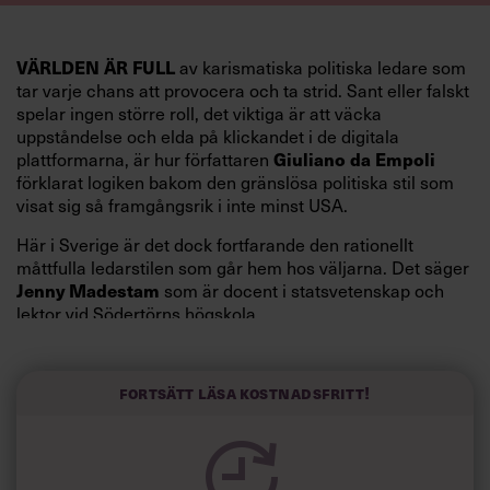
VÄRLDEN ÄR FULL
av karismatiska politiska ledare som
tar varje chans att provocera och ta strid. Sant eller falskt
spelar ingen större roll, det viktiga är att väcka
uppståndelse och elda på klickandet i de digitala
plattformarna, är hur författaren
Giuliano da Empoli
förklarat logiken bakom den gränslösa politiska stil som
visat sig så framgångsrik i inte minst USA.
Här i Sverige är det dock fortfarande den rationellt
måttfulla ledarstilen som går hem hos väljarna. Det säger
Jenny Madestam
som är docent i statsvetenskap och
lektor vid Södertörns högskola.
”Svenskarna tar politik på allvar och brukar uppskatta
politiker som har framtoningen av att vara kunniga,
Fortsätt läsa kostnadsfritt!
kompetenta och stå med båda fötterna på jorden. Hellre
en tråkig partiledare i foträta skor än en känslomässig
spelevink i högklackat, är hur jag brukar sammanfatta de
önskningar som svenskarna för fram i undersökningar.”