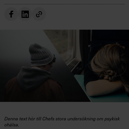
Villkor och policy för
personuppgiftsbehandling
Sök
efter:
Logga in
Prenumerera
Denna text hör till Chefs stora undersökning om psykisk
ohälsa.