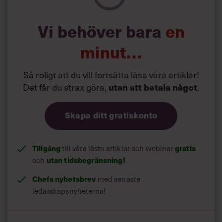
Läs mer:
Vi behöver bara
en
Siri Wikander: ”Led som i
början av pandemin”
minut…
Så roligt att du vill fortsätta läsa våra artiklar!
Det får du strax göra,
utan att betala något
.
Skapa ditt gratiskonto
Tillgång
till våra låsta artiklar och webinar
gratis
och
utan tidsbegränsning!
Chefs nyhetsbrev
med senaste
ledarskapsnyheterna!