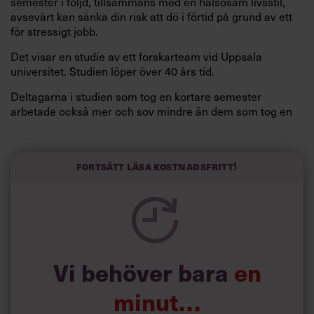
semester i följd, tillsammans med en hälsosam livsstil,
avsevärt kan sänka din risk att dö i förtid på grund av ett
för stressigt jobb.
Det visar en studie av ett forskarteam vid Uppsala
universitet. Studien löper över 40 års tid.
Deltagarna i studien som tog en kortare semester
arbetade också mer och sov mindre än dem som tog en
längre semester, vilket ytterligare ökade stressen i deras
liv.
Forskarna tror sig dessutom kunna uttyda att en längre
Fortsätt läsa kostnadsfritt!
semester har större betydelse för långlevnad än andra
försök att förändra livsstilsvanor.
Vi behöver bara
en
minut…