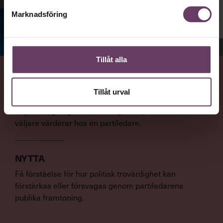
Marknadsföring
Jenny Madestam, docent i statsvetenskap.
Tillåt alla
VAD
Tillåt urval
Statsvetaren Jenny Madestam, lektor vid Södertörns
högskola, går igenom vilka egenskaper svenska
väljare värderar hos en partiledare.
NYTTA
Få förståelse för hur politisk trovärdighet kan
förstärkas eller försvagas genom partiledarens
publika framtoning.