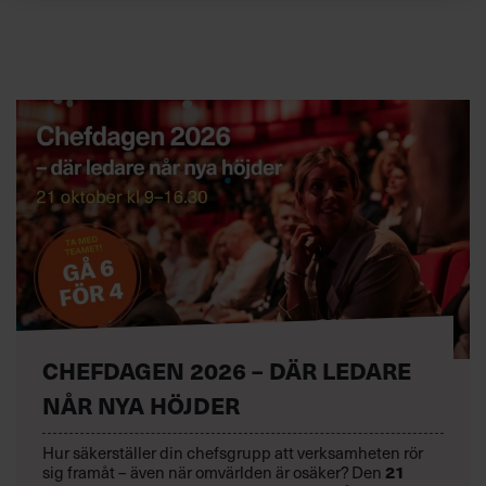
CHEFDAGEN 2026 – DÄR LEDARE
NÅR NYA HÖJDER
Hur säkerställer din chefsgrupp att verksamheten rör
sig framåt – även när omvärlden är osäker? Den
21