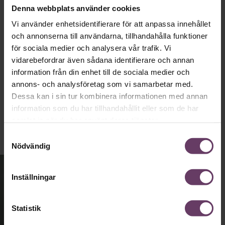
Denna webbplats använder cookies
statsvetaren Jenny Madestam: ”Hellre en
Vi använder enhetsidentifierare för att anpassa innehållet
tråkig partiledare i foträta skor, än en
och annonserna till användarna, tillhandahålla funktioner
känslomässig spelevink i högklackat.”
för sociala medier och analysera vår trafik. Vi
vidarebefordrar även sådana identifierare och annan
information från din enhet till de sociala medier och
Ledarskap
annons- och analysföretag som vi samarbetar med.
Text:
Fredrik Kullberg
Dessa kan i sin tur kombinera informationen med annan
Publicerad
2026-08-03
information som du har tillhandahållit eller som de har
samlat in när du har använt deras tjänster.
Samtyckesval
Nödvändig
Inställningar
Statistik