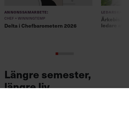
Annonssamarbete:
Ledarskap
Chef + Winningtemp
Ärkebiskopen
ledare att 
Delta i Chefbarometern 2026
Längre semester,
längre liv
Forskare vid Uppsala universitet visar att det
finns ett samband mellan semester och
livslängd.