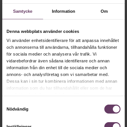
Varför fungerar det inte på jobbet? En fråga du säkert haft
anledning att ställa dig som chef. Svaren finns inte alltid där
Samtycke
Information
Om
du tror.
Ledarskap
Denna webbplats använder cookies
Ärkebiskopen: ”Ett tillfälle för ledare att
Vi använder enhetsidentifierare för att anpassa innehållet
visa sin kärna”
och annonserna till användarna, tillhandahålla funktioner
för sociala medier och analysera vår trafik. Vi
Chef fick en pratstund med ärkebiskop Martin Modéus om
vidarebefordrar även sådana identifierare och annan
ledarskap, kommunikation och vad som är nyckeln till ett
riktigt bra sommarprat.
information från din enhet till de sociala medier och
annons- och analysföretag som vi samarbetar med.
Dessa kan i sin tur kombinera informationen med annan
information som du har tillhandahållit eller som de har
Ledarskap
samlat in när du har använt deras tjänster.
Samtyckesval
Nödvändig
Inställningar