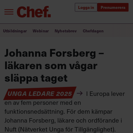
Logga in
Prenumerera
Bra ledare förändrar världen
Utbildningar
Webinar
Nyhetsbrev
Chefdagen
Innehåll från Chef
Johanna Forsberg –
Utbildning för ledare
läkaren som vågar
Chefakademin+
släppa taget
Populära utbildningar
UNGA LEDARE 2025
I Europa lever
en av fem personer med en
funktionsnedsättning. För dem kämpar
Annonsera
Om oss
Johanna Forsberg, läkare och ordförande i
Kontakta oss
Nuft (Nätverket Unga för Tillgänglighet).
Kundservice