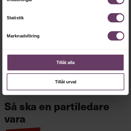
Statistik
Marknadsföring
Annonssamarbete:
Ledarskap
Chef + Winningtemp
Ärkebiskopen
ledare att 
Delta i Chefbarometern 2026
Tillåt alla
Tillåt urval
Så ska en partiledare
vara