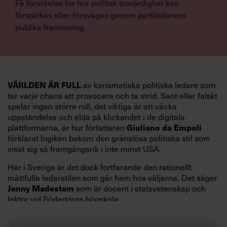
Få förståelse för hur politisk trovärdighet kan
förstärkas eller försvagas genom partiledarens
publika framtoning.
VÄRLDEN ÄR FULL
av karismatiska politiska ledare som
tar varje chans att provocera och ta strid. Sant eller falskt
spelar ingen större roll, det viktiga är att väcka
uppståndelse och elda på klickandet i de digitala
Giuliano da Empoli
plattformarna, är hur författaren
förklarat logiken bakom den gränslösa politiska stil som
visat sig så framgångsrik i inte minst USA.
Här i Sverige är det dock fortfarande den rationellt
måttfulla ledarstilen som går hem hos väljarna. Det säger
Jenny Madestam
som är docent i statsvetenskap och
lektor vid Södertörns högskola.
”Svenskarna tar politik på allvar och brukar uppskatta