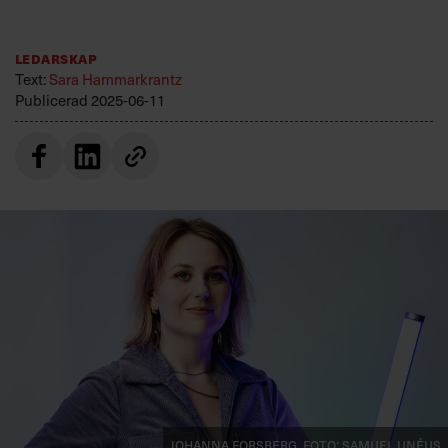
Villkor och policy för
personuppgiftsbehandling
Ledarskap
Text:
Sara Hammarkrantz
Sök
Publicerad
2025-06-11
efter:
Logga in
Prenumerera
Johanna Forsberg. Foto: Samuel Unéus