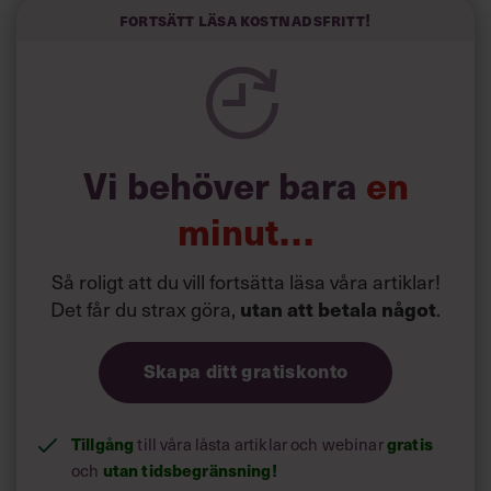
politiker som har framtoningen av att vara kunniga,
Fortsätt läsa kostnadsfritt!
kompetenta och stå med båda fötterna på jorden. Hellre
en tråkig partiledare i foträta skor än en känslomässig
spelevink i högklackat, är hur jag brukar sammanfatta de
önskningar som svenskarna för fram i undersökningar.”
Läs mer:
Vi behöver bara
en
Siri Wikander: ”Led som i
början av pandemin”
minut…
Så roligt att du vill fortsätta läsa våra artiklar!
Det får du strax göra,
utan att betala något
.
Skapa ditt gratiskonto
Tillgång
gratis
till våra låsta artiklar och webinar
utan tidsbegränsning!
och