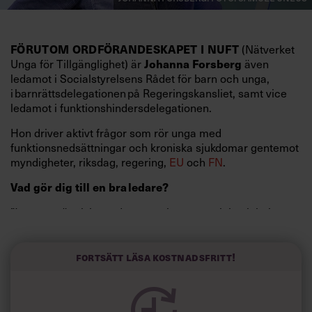
FÖRUTOM ORDFÖRANDESKAPET I NUFT
(Nätverket
Johanna Forsberg
Unga för Tillgänglighet) är
även
ledamot i Socialstyrelsens Rådet för barn och unga,
i barnrättsdelegationen på Regeringskansliet, samt vice
ledamot i funktionshindersdelegationen.
Hon driver aktivt frågor som rör unga med
funktionsnedsättningar och kroniska sjukdomar gentemot
myndigheter, riksdag, regering,
EU
och
FN
.
Vad gör dig till en bra ledare?
”Jag ser människor – deras styrkor, potential och behov,
och lägger stort fokus på att lyfta andra. Jag är
prestigelös, inte rädd för att ta svåra beslut, samt är en
god kommunikatör.
Fortsätt läsa kostnadsfritt!
Vilken är din viktigaste ledarskapslärdom?