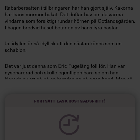
Villkor och policy för
Rabarbersaften i tillbringaren har han gjort själv. Kakorna
personuppgiftsbehandling
har hans mormor bakat. Det doftar hav om de varma
vindarna som försiktigt rundar hörnen på Gotlandsgården.
I hagen bredvid huset betar en av hans fyra hästar.
Sök
efter:
Ja, idyllen är så idyllisk att den nästan känns som en
schablon.
Det var just denna som Eric Fugeläng föll för. Han var
nyseparerad och skulle egentligen bara se om han
klarade av att gå på en husvisning på egen hand. Men så
bjöd mäklaren på solvarma plommon och en vidunderlig
utsikt från övervåningen.
Logga in
Han köpte huset.
Fortsätt läsa kostnadsfritt!
»Galet, galet, galet«, säger Eric Fugeläng och skakar på
Prenumerera
huvudet, medan han häller upp rabarbersaft i sitt glas.
»Huset var ju egentligen alldeles för stort och långt ifrån
beboeligt. Men det är bra. Det tvingar mig att ta huvudet
ur jobbet.«