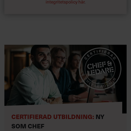
integritetspolicy här
.
CERTIFIERAD UTBILDNING:
NY
SOM CHEF