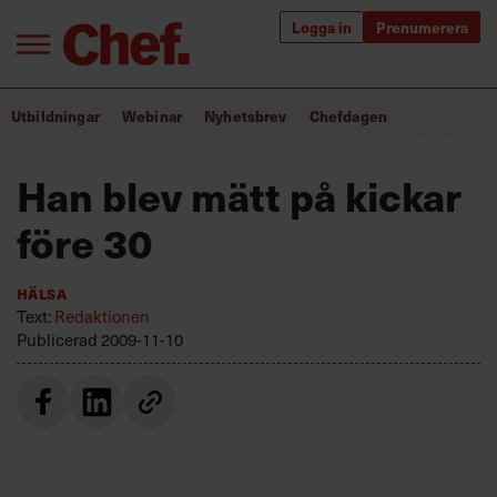
Logga in
Prenumerera
Bra ledare förändrar världen
Utbildningar
Webinar
Nyhetsbrev
Chefdagen
Innehåll från Chef
Han blev mätt på kickar
Utbildning för ledare
före 30
Chefakademin+
Hälsa
Populära utbildningar
Text:
Redaktionen
Publicerad
2009-11-10
Annonsera
Om oss
Kontakta oss
Kundservice