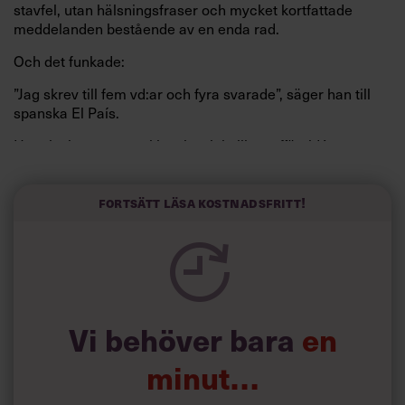
stavfel, utan hälsningsfraser och mycket kortfattade
meddelanden bestående av en enda rad.
Och det funkade:
”Jag skrev till fem vd:ar och fyra svarade”, säger han till
spanska El País.
Horwitz har nu utvecklat sitt trick till en affärsidé: appen
Sinceerly som konverterar formellt och minutiöst
välskrivna texter – likt de som skapas av AI – till den
kortfattat slarviga vd-stilen.
Fortsätt läsa kostnadsfritt!
Vi behöver bara
en
minut…