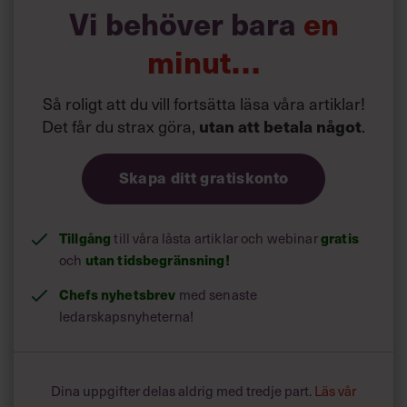
Vi behöver bara
en
När Eric Fugeläng över saften och kakorna resonerar
kring sitt hus, sitt arbete som kommunikations- och
minut…
marknadsansvarig på Riksutställningar i Visby och
tillvaron i största allmänhet låter han som en person som
befinner sig mitt i livet och karriären, kanske runt 55.
Så roligt att du vill fortsätta läsa våra artiklar!
Det får du strax göra,
utan att betala något
.
En chef som börjar bli mätt på kickar och som bestämt
sig för att växla ner. Alternativt någon som har kört
Skapa ditt gratiskonto
huvudet in i väggen och långsamt börjat resa sig upp
igen.
Men Eric Fugeläng, nyss fyllda 29 år, är varken eller.
Framför sig har han många år kvar till pensionen. Bakom
Tillgång
till våra låsta artiklar och webinar
gratis
sig har han ett decenniums jagande.
och
utan tidsbegränsning!
Chefs nyhetsbrev
med senaste
ledarskapsnyheterna!
Dina uppgifter delas aldrig med tredje part.
Läs vår