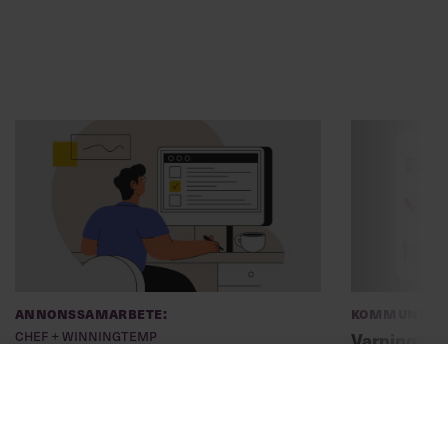
Annonssamarbete:
Kommunikat
Chef + Winningtemp
Varning fö
Delta i Chefbarometern 2026