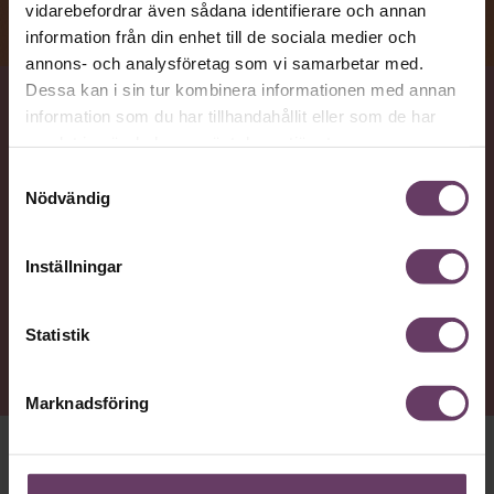
vidarebefordrar även sådana identifierare och annan
information från din enhet till de sociala medier och
annons- och analysföretag som vi samarbetar med.
Dessa kan i sin tur kombinera informationen med annan
information som du har tillhandahållit eller som de har
VAD
samlat in när du har använt deras tjänster.
Vanliga problem som kan sänka motivationen och bli
Samtyckesval
hinder för produktiviteten, när det är dags att
Nödvändig
återvända till jobbet efter semestern.
Inställningar
NYTTA
Läs experternas råd om hur du kan vända
Statistik
utmaningarna till möjligheter.
Marknadsföring
JA HAPP, SLUT PÅ
ledigheten och dags för den vanliga