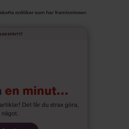
pskatta politiker som har framtoningen
a fötterna på jorden. Hellre en tråkig
elevink i högklackat, är hur jag brukar
 fram i undersökningar.”
nadsfritt!
d som i början av pandemin”
a
en minut…
 artiklar! Det får du strax göra,
a något
.