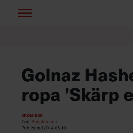
Sök
efter:
Golnaz Hashe
ropa ’Skärp e
Krönikor
Text:
Redaktionen
Publicerad
2014-05-19