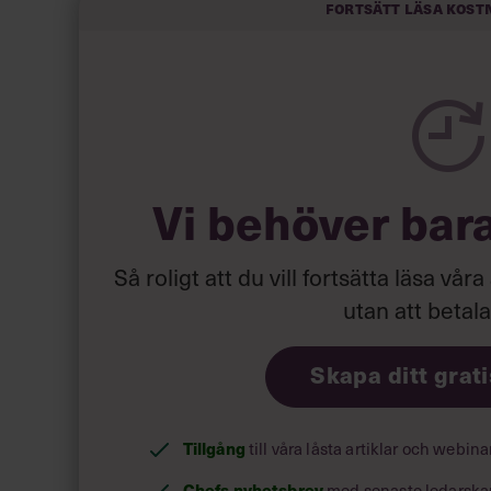
Fortsätt läsa kost
höga klackar på ett kontor med början i soluppg
Sedan vaknade jag upp en dag och insåg att min
lämnat mig i ett vakuum där ingenting var menings
individ, inte hade en plats, utan där jag i ställe
trodde att omvärlden skulle respektera och beun
Vi behöver bar
kunde fortsätta, trots att jag inte hade någon 
prestationer.
Så roligt att du vill fortsätta läsa våra
utan att betal
Så jag vet allt om duktiga flickor. Om att göra al
lett mig till att hylla de som går sin egen väg.
Skapa ditt grat
Tillgång
till våra låsta artiklar och webin
Chefs nyhetsbrev
med senaste ledarska