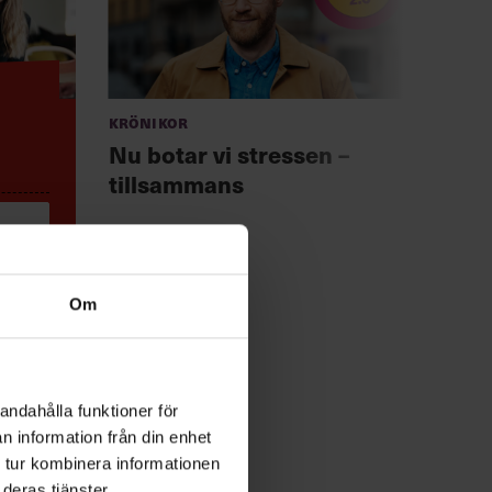
Krönikor
Anno
Chef +
Nu botar vi stressen –
Fast
tillsammans
för 
Om
andahålla funktioner för
n information från din enhet
 tur kombinera informationen
deras tjänster.