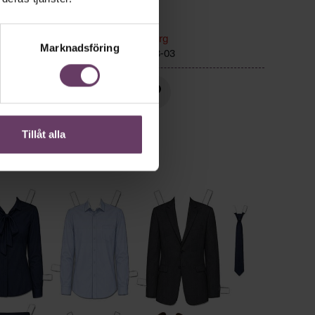
r
Ledarskap
Text:
Fredrik Kullberg
r hem,
Marknadsföring
Publicerad
2026-08-03
or, än
Tillåt alla