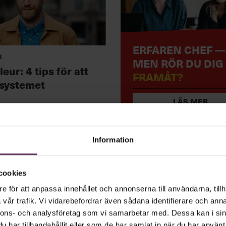
ERFAREN CHEF —
r
MEN RÖR DU DIG
leur: 4 tips för att
FRAMÅT?
systemet
LÄS MER
Information
cookies
tiledare vara
e för att anpassa innehållet och annonserna till användarna, tillh
vår trafik. Vi vidarebefordrar även sådana identifierare och anna
nnons- och analysföretag som vi samarbetar med. Dessa kan i sin
har tillhandahållit eller som de har samlat in när du har använt 