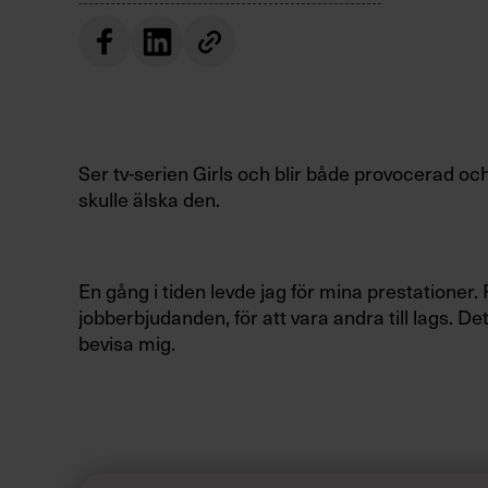
Ser tv-serien Girls och blir både provocerad oc
skulle älska den.
En gång i tiden levde jag för mina prestationer. 
jobberbjudanden, för att vara andra till lags. D
bevisa mig.
Vad som helst var jag beredd att göra för perfek
mig själv. Springa mil efter mil tills det smakad
och visste precis vart jag var på väg. Jag skulle t