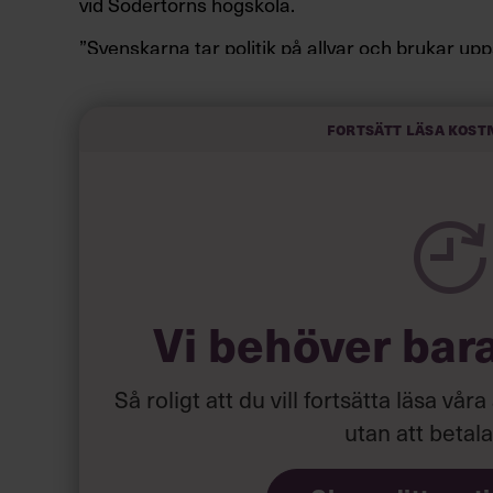
vid Södertörns högskola.
”Svenskarna tar politik på allvar och brukar up
av att vara kunniga, kompetenta och stå med båd
partiledare i foträta skor än en känslomässig sp
sammanfatta de önskningar som svenskarna för
Fortsätt läsa kost
Läs mer:
Siri Wikander: ”Le
Vi behöver bar
Så roligt att du vill fortsätta läsa våra
utan att betal