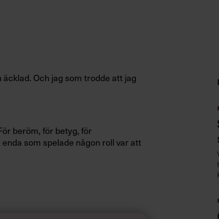
h äcklad. Och jag som trodde att jag
För beröm, för betyg, för
et enda som spelade någon roll var att
tionen. Jobba hela nätterna. Svälta
e blod i halsen. Varje dag vaknade jag
ill New York, och där skulle jag gå i