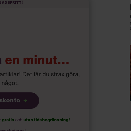
nadsfritt!
ången och till efter skymning.
 jakt på status och prestige hade
fullt på riktigt. Där jag själv, som
t hela tiden fattade de beslut som jag
dra mest. Och jag insåg att jag inte
a
en minut…
aning om vem jag var utan mina
 artiklar! Det får du strax göra,
a något
.
lt för alla andras skull. En lång resa har
iskonto
ar
gratis
och
utan tidsbegränsning!
psnyheterna!