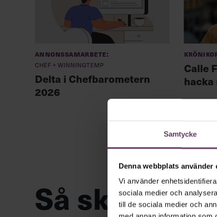
Annonssamarbete:
Kröniko
Chef + Winningtemp
Calle F
Delta i Chefbarometern
hacka 
2026
Samtycke
Denna webbplats använder 
Så ska en par
Vi använder enhetsidentifierar
sociala medier och analysera 
till de sociala medier och a
med annan information som du 