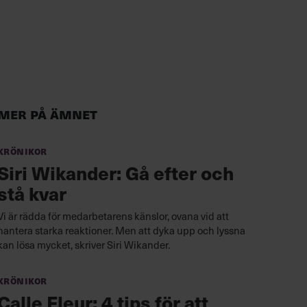
Mer på ämnet
Krönikor
Siri Wikander: Gå efter och
stå kvar
Vi är rädda för medarbetarens känslor, ovana vid att
hantera starka reaktioner. Men att dyka upp och lyssna
kan lösa mycket, skriver Siri Wikander.
Krönikor
Calle Fleur: 4 tips för att