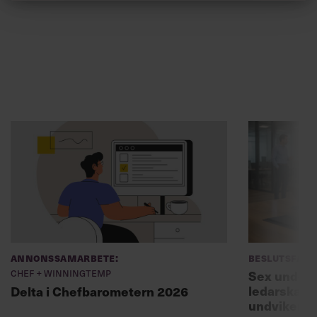
Annonssamarbete:
Beslutsfatt
Chef + Winningtemp
Sex unders
ledarskaps
Delta i Chefbarometern 2026
undviker 