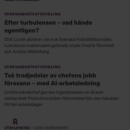
Verksamhetsutveckling
Efter turbulensen – vad hände
egentligen?
Olof Lundh skildrar i sin bok Svenska Fotbollförbundets
turbulenta moderniseringsförsök under Fredrik Reinfeldt
och Andrea Möllerberg.
Verksamhetsutveckling
Två tredjedelar av chefens jobb
försvann – med AI-arbetsledning
Unit4:s teknikchef gav sex ingenjörsteam en AI som
mellanchef. Produktionstiden förkortades från sex månader
till fem arbetsdagar.
·
Utbildning
Leda verksamhet