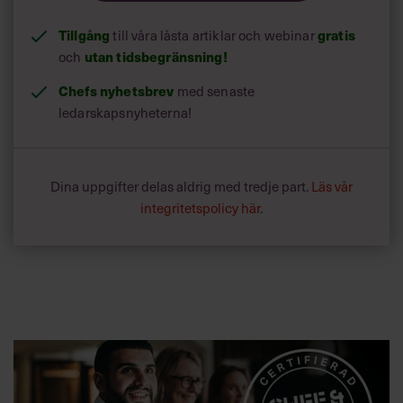
2. Digitalt kompetenslyft för ledare i offentlig sektor
Tillgång
gratis
till våra låsta artiklar och webinar
utan tidsbegränsning!
och
Chefs nyhetsbrev
med senaste
ledarskapsnyheterna!
Dina uppgifter delas aldrig med tredje part.
Läs vår
integritetspolicy här
.