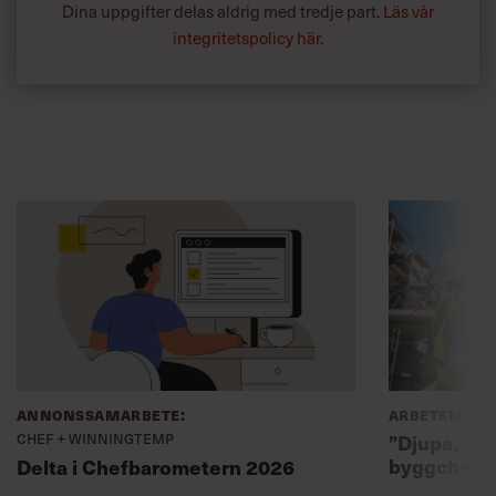
Dina uppgifter delas aldrig med tredje part.
Läs vår
integritetspolicy här
.
Annonssamarbete:
Arbetsmiljö
Chef + Winningtemp
”Djupa, str
byggchefer
Delta i Chefbarometern 2026