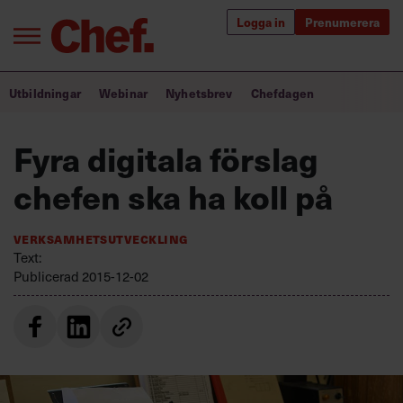
Logga in
Prenumerera
Bra ledare förändrar världen
Utbildningar
Webinar
Nyhetsbrev
Chefdagen
Innehåll från Chef
Fyra digitala förslag
Utbildning för ledare
chefen ska ha koll på
Chefakademin+
Verksamhetsutveckling
Populära utbildningar
Text:
Publicerad
2015-12-02
Annonsera
Om oss
Kontakta oss
Kundservice