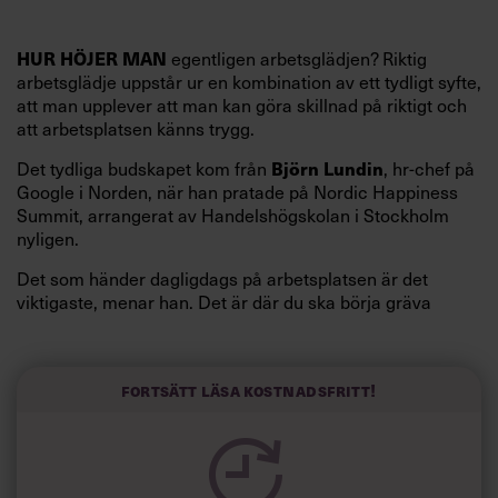
HUR HÖJER MAN
egentligen arbetsglädjen? Riktig
arbetsglädje uppstår ur en kombination av ett tydligt syfte,
att man upplever att man kan göra skillnad på riktigt och
att arbetsplatsen känns trygg.
Björn Lundin
Det tydliga budskapet kom från
, hr-chef på
Google i Norden, när han pratade på Nordic Happiness
Summit, arrangerat av Handelshögskolan i Stockholm
nyligen.
Det som händer dagligdags på arbetsplatsen är det
viktigaste, menar han. Det är där du ska börja gräva
redan i dag.
Här är Björn Lundins tre enkla åtgärder som tagit skruv
och höjt arbetsglädjen på Google:
Fortsätt läsa kostnadsfritt!