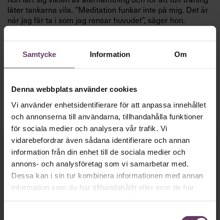
låter tankarna vila. ”Meditation funkar inte på mig. Det är
när jag får ta i som jag rensar huvudet”, säger hon.
Ida Östensson
är generalsekreterare för ChildX, en
organisation som arbetar för att stoppa människohandel
Samtycke
Information
Om
och sexuell exploatering av barn. En trygg uppväxt i en
diskussionslysten familj och ett par avgörande händelser i
barndomen rustade henne tidigt för att våga göra sin röst
hörd och stå upp mot orättvisor och övergrepp.
Denna webbplats använder cookies
Vi använder enhetsidentifierare för att anpassa innehållet
Fokuset på lösningar och målinriktade kampanjer har
präglat hela hennes karriär.
och annonserna till användarna, tillhandahålla funktioner
för sociala medier och analysera vår trafik. Vi
”Jag ältar inte problem, jag löser dem”, säger hon.
Fortsätt läsa kostnadsfritt!
vidarebefordrar även sådana identifierare och annan
information från din enhet till de sociala medier och
annons- och analysföretag som vi samarbetar med.
Dessa kan i sin tur kombinera informationen med annan
information som du har tillhandahållit eller som de har
samlat in när du har använt deras tjänster.
Vi behöver bara
en
Samtyckesval