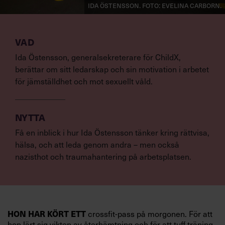
Ida Östensson. Foto: Evelina Carborn.
VAD
Ida Östensson, generalsekreterare för ChildX,
berättar om sitt ledarskap och sin motivation i arbetet
för jämställdhet och mot sexuellt våld.
NYTTA
Få en inblick i hur Ida Östensson tänker kring rättvisa,
hälsa, och att leda genom andra – men också
nazisthot och traumahantering på arbetsplatsen.
HON HAR KÖRT ETT
crossfit-pass på morgonen. För att
hon lärt sig vikten av återhämtning och för att tuff träning