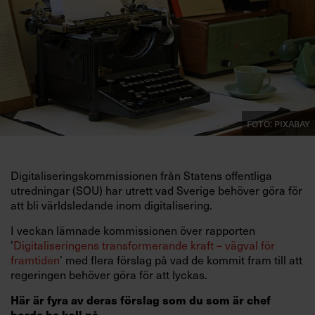
Villkor och policy för
personuppgiftsbehandling
Sök
efter:
Foto: Pixabay
Digitaliseringskommissionen från Statens offentliga
utredningar (SOU) har utrett vad Sverige behöver göra för
att bli världsledande inom digitalisering.
Logga in
I veckan lämnade kommissionen över rapporten
Prenumerera
’
Digitaliseringens transformerande kraft – vägval för
framtiden
’ med flera förslag på vad de kommit fram till att
regeringen behöver göra för att lyckas.
Här är fyra av deras förslag som du som är chef
borde ha koll på.