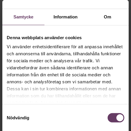
Så ska en partiledare
vara
Samtycke
Information
Om
VAL 2026
Provokation, glamour och
Denna webbplats använder cookies
galna utspel? Nej, det är inget för svenska
Vi använder enhetsidentifierare för att anpassa innehållet
väljare. Här är det fortfarande den måttfulla
och annonserna till användarna, tillhandahålla funktioner
för sociala medier och analysera vår trafik. Vi
partiledarstilen som går hem, säger
vidarebefordrar även sådana identifierare och annan
statsvetaren Jenny Madestam: ”Hellre en
information från din enhet till de sociala medier och
tråkig partiledare i foträta skor, än en
annons- och analysföretag som vi samarbetar med.
känslomässig spelevink i högklackat.”
Dessa kan i sin tur kombinera informationen med annan
information som du har tillhandahållit eller som de har
samlat in när du har använt deras tjänster.
Ledarskap
Samtyckesval
Text:
Fredrik Kullberg
Nödvändig
Publicerad
2026-08-03