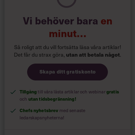
punkt är självmedkänsla.
Vi behöver bara
en
”Det innebär att man är snäll mot sig själv och inte dömer
sig själv så hårt, Ofta är vi själva vår värsta kritiker. Det är
minut…
viktigt att lyssna på kroppens signaler och sina egna
behov. Vad behöver jag för att hålla och för att kunna ge
medarbetarna det de behöver?”, säger Christin Mellner
Så roligt att du vill fortsätta läsa våra artiklar!
enligt
Suntarbetsliv
.
Det får du strax göra,
utan att betala något
.
Skapa ditt gratiskonto
Tillgång
gratis
till våra låsta artiklar och webinar
utan tidsbegränsning!
och
Chefs nyhetsbrev
med senaste
ledarskapsnyheterna!