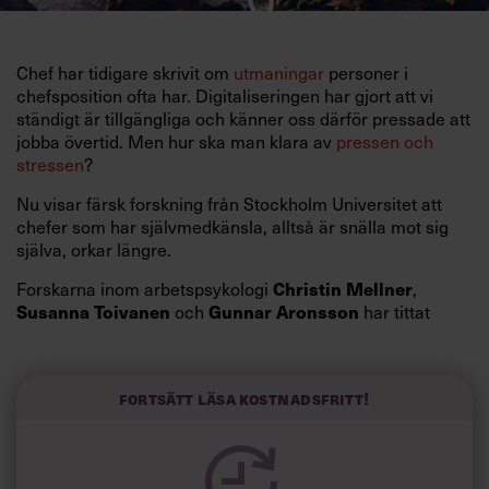
Chef har tidigare skrivit om
utmaningar
personer i
chefsposition ofta har. Digitaliseringen har gjort att vi
ständigt är tillgängliga och känner oss därför pressade att
jobba övertid. Men hur ska man klara av
pressen och
stressen
?
Nu visar färsk forskning från Stockholm Universitet att
chefer som har självmedkänsla, alltså är snälla mot sig
själva, orkar längre.
Christin Mellner
Forskarna inom arbetspsykologi
,
Susanna Toivanen
Gunnar Aronsson
och
har tittat
närmare på frågan i projekt om ”Hållbart ledarskap”.
Genom att djupintervjua 22 chefer och låta 1657 chefer
svara på en enkät har man sett en tuff arbetssituation för
Fortsätt läsa kostnadsfritt!
chefer och att många kommer få det svårt att hålla i
längden.
Forskningsgruppen har satt upp 9 viktiga faktorer för att
en chef ska orka i längden i dagens arbetsliv. En viktig