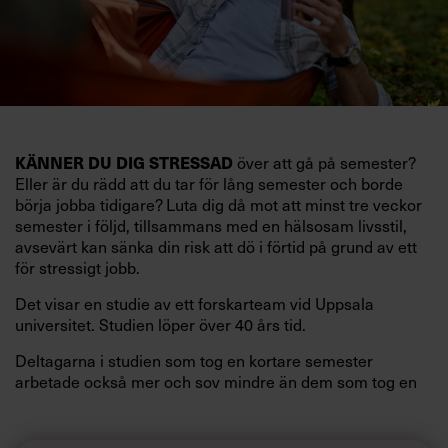
KÄNNER DU DIG STRESSAD
över att gå på semester?
Eller är du rädd att du tar för lång semester och borde
börja jobba tidigare? Luta dig då mot att minst tre veckor
semester i följd, tillsammans med en hälsosam livsstil,
avsevärt kan sänka din risk att dö i förtid på grund av ett
för stressigt jobb.
Det visar en studie av ett forskarteam vid Uppsala
universitet. Studien löper över 40 års tid.
Deltagarna i studien som tog en kortare semester
arbetade också mer och sov mindre än dem som tog en
längre semester, vilket ytterligare ökade stressen i deras
liv.