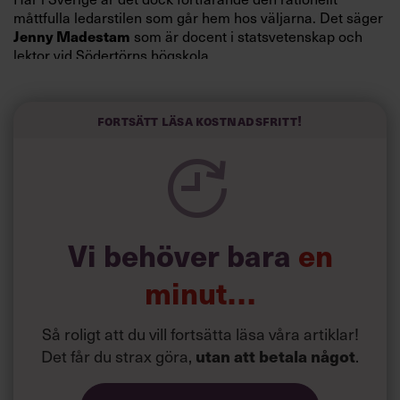
måttfulla ledarstilen som går hem hos väljarna. Det säger
Jenny Madestam
som är docent i statsvetenskap och
lektor vid Södertörns högskola.
”Svenskarna tar politik på allvar och brukar uppskatta
politiker som har framtoningen av att vara kunniga,
Fortsätt läsa kostnadsfritt!
kompetenta och stå med båda fötterna på jorden. Hellre
en tråkig partiledare i foträta skor än en känslomässig
spelevink i högklackat, är hur jag brukar sammanfatta de
önskningar som svenskarna för fram i undersökningar.”
Läs mer:
Vi behöver bara
en
Siri Wikander: ”Led som i
början av pandemin”
minut…
Så roligt att du vill fortsätta läsa våra artiklar!
Det får du strax göra,
utan att betala något
.