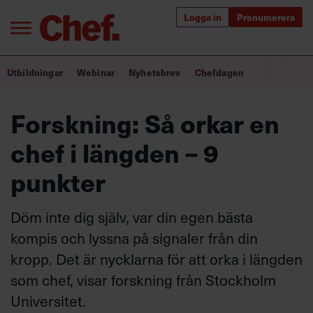
Logga in
Prenumerera
Bra ledare förändrar världen
Utbildningar
Webinar
Nyhetsbrev
Chefdagen
Innehåll från Chef
Forskning: Så orkar en
Utbildning för ledare
chef i längden – 9
Chefakademin+
punkter
Populära utbildningar
Döm inte dig själv, var din egen bästa
kompis och lyssna på signaler från din
kropp. Det är nycklarna för att orka i längden
Annonsera
Om oss
som chef, visar forskning från Stockholm
Kontakta oss
Universitet.
Kundservice