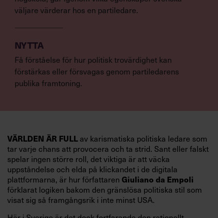
väljare värderar hos en partiledare.
NYTTA
Få förståelse för hur politisk trovärdighet kan
förstärkas eller försvagas genom partiledarens
publika framtoning.
VÄRLDEN ÄR FULL
av karismatiska politiska ledare som
tar varje chans att provocera och ta strid. Sant eller falskt
spelar ingen större roll, det viktiga är att väcka
uppståndelse och elda på klickandet i de digitala
Giuliano da Empoli
plattformarna, är hur författaren
förklarat logiken bakom den gränslösa politiska stil som
visat sig så framgångsrik i inte minst USA.
Här i Sverige är det dock fortfarande den rationellt