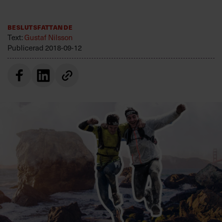
Villkor och policy för
personuppgiftsbehandling
Beslutsfattande
Text:
Gustaf Nilsson
Publicerad
2018-09-12
Sök
efter:
Logga in
Prenumerera