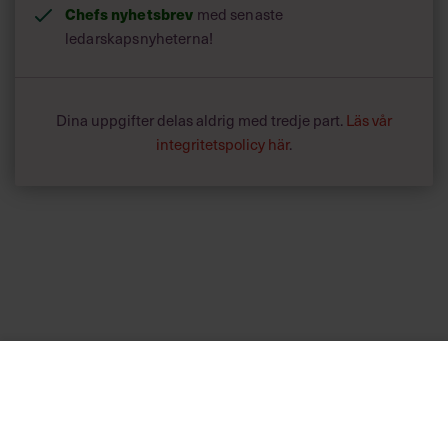
Chefs nyhetsbrev
med senaste
ledarskapsnyheterna!
Dina uppgifter delas aldrig med tredje part.
Läs vår
integritetspolicy här
.