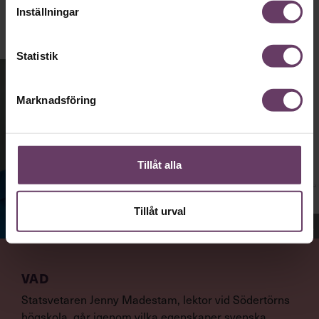
Inställningar
Statistik
Marknadsföring
Tillåt alla
Tillåt urval
Jenny Madestam, docent i statsvetenskap.
VAD
Statsvetaren Jenny Madestam, lektor vid Södertörns
högskola, går igenom vilka egenskaper svenska