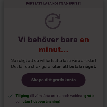
Forskarna tror sig dessutom kunna uttyda att en längre
Fortsätt läsa kostnadsfritt!
semester har större betydelse för långlevnad än andra
försök att förändra livsstilsvanor.
Vi behöver bara
en
minut…
Så roligt att du vill fortsätta läsa våra artiklar!
Det får du strax göra,
utan att betala något
.
Skapa ditt gratiskonto
Tillgång
gratis
till våra låsta artiklar och webinar
utan tidsbegränsning!
och