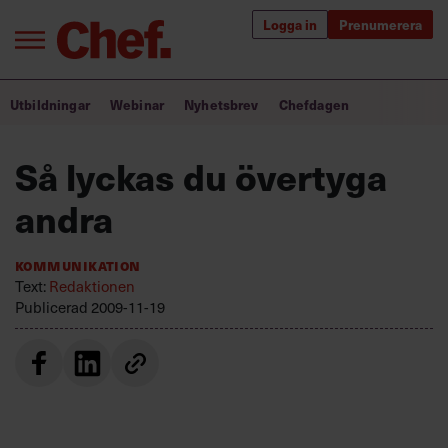
Logga in
Prenumerera
Bra ledare förändrar världen
Utbildningar
Webinar
Nyhetsbrev
Chefdagen
Innehåll från Chef
Så lyckas du övertyga
Utbildning för ledare
andra
Chefakademin+
Kommunikation
Populära utbildningar
Text:
Redaktionen
Publicerad
2009-11-19
Annonsera
Om oss
Kontakta oss
Kundservice