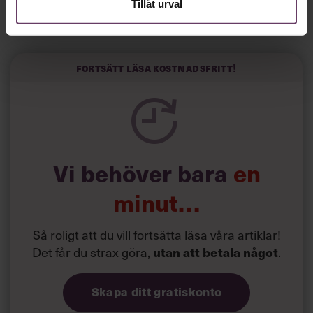
Tillåt urval
Horwitz har nu utvecklat sitt trick till en affärsidé: appen
Sinceerly som konverterar formellt och minutiöst
välskrivna texter – likt de som skapas av AI – till den
kortfattat slarviga vd-stilen.
Fortsätt läsa kostnadsfritt!
Vi behöver bara
en
minut…
Så roligt att du vill fortsätta läsa våra artiklar!
Det får du strax göra,
.
utan att betala något
Skapa ditt gratiskonto