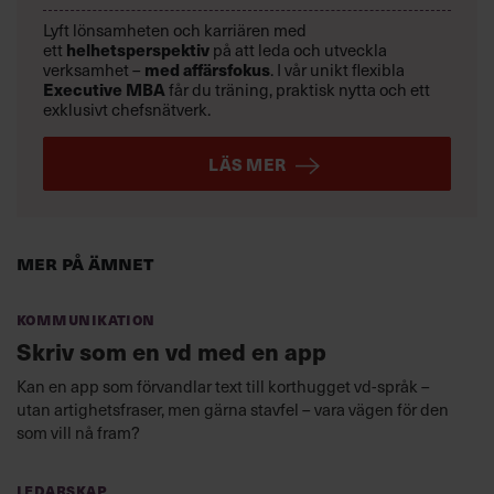
Lyft lönsamheten och karriären med
ett
helhetsperspektiv
på att leda och utveckla
verksamhet –
med affärsfokus
. I vår unikt flexibla
Executive MBA
får du träning, praktisk nytta och ett
exklusivt chefsnätverk.
LÄS MER
Mer på ämnet
Kommunikation
Skriv som en vd med en app
Kan en app som förvandlar text till korthugget vd-språk –
utan artighetsfraser, men gärna stavfel – vara vägen för den
som vill nå fram?
Ledarskap