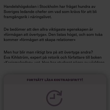
Villkor och policy för
Handelshögskolan i Stockholm har frågat hundra av
personuppgiftsbehandling
Sveriges ledande chefer om vad som krävs för att bli
framgångsrik i näringslivet.
Sök
De bedömer att den allra viktigaste egenskapen är
efter:
»förmågan att övertyga«. Den listas högst, och som tvåa
kommer »förmågan att skapa relationer«
Men hur blir man riktigt bra på att övertyga andra?
Eva Kihlström, expert på retorik och författare till boken
»Karismakoden«, vet. Hon har studerat några av världens
mest kända personer och och har svaret på varför vi
fångas av deras budskap. Karisma är nyckelfaktorn. Och
Logga in
om du inte är född med det, så går karisma att öva upp.
Fortsätt läsa kostnadsfritt!
Prenumerera
Varför är det viktigt för en chef att vara karismatisk?
»En person med karisma kan lättare övertyga andra och
få medarbetarna med sig. En ledares personlighet är inte