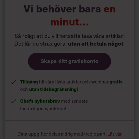
en privatsak, den färgar hela organisationen. Därför är
Vi behöver bara
en
det viktigt att ha rätt attityd och utstrålning, att sända
signaler som visar på tillit och generositet.«
minut…
Hur blir man mer förtroendeingivande som chef?
Så roligt att du vill fortsätta läsa våra artiklar!
»Genom att använda det självupplevda. Som åhörare
märker vi när det är äkta vara. Både ord, röst och
Det får du strax göra,
.
utan att betala något
kroppsspråk måste sända samma budskap.«
Skapa ditt gratiskonto
Tillgång
till våra låsta artiklar och webinar
gratis
och
utan tidsbegränsning!
Chefs nyhetsbrev
med senaste
ledarskapsnyheterna!
Dina uppgifter delas aldrig med tredje part.
Läs vår