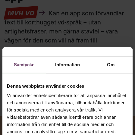
MVH VD
Kan en app som förvandlar
text till korthugget vd-språk – utan
artighetsfraser, men gärna stavfel – vara
vägen för den som vill nå fram till
toppcheferna?
Samtycke
Information
Om
Kommunikation
Text:
Fredrik Kullberg
Publicerad
2026-08-07
Denna webbplats använder cookies
Vi använder enhetsidentifierare för att anpassa innehållet
och annonserna till användarna, tillhandahålla funktioner
för sociala medier och analysera vår trafik. Vi
vidarebefordrar även sådana identifierare och annan
information från din enhet till de sociala medier och
annons- och analysföretag som vi samarbetar med.