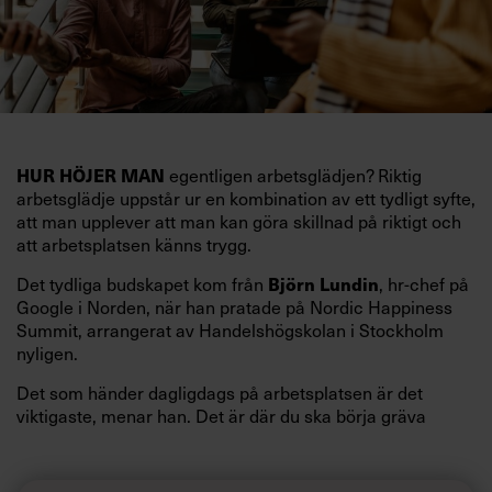
egentligen arbetsglädjen? Riktig
HUR HÖJER MAN
arbetsglädje uppstår ur en kombination av ett tydligt syfte,
att man upplever att man kan göra skillnad på riktigt och
att arbetsplatsen känns trygg.
Det tydliga budskapet kom från
, hr-chef på
Björn Lundin
Google i Norden, när han pratade på Nordic Happiness
Summit, arrangerat av Handelshögskolan i Stockholm
nyligen.
Det som händer dagligdags på arbetsplatsen är det
viktigaste, menar han. Det är där du ska börja gräva
redan i dag.
Här är Björn Lundins tre enkla åtgärder som tagit skruv