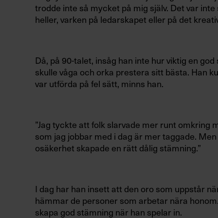
trodde inte så mycket på mig själv. Det var inte s
heller, varken på ledarskapet eller på det kreati
Då, på 90-talet, insåg han inte hur viktig en go
skulle våga och orka prestera sitt bästa. Han ku
var utförda på fel sätt, minns han.
”Jag tyckte att folk slarvade mer runt omkring mi
som jag jobbar med i dag är mer taggade. Men
osäkerhet skapade en rätt dålig stämning.”
I dag har han insett att den oro som uppstår nä
hämmar de personer som arbetar nära honom.
skapa god stämning när han spelar in.