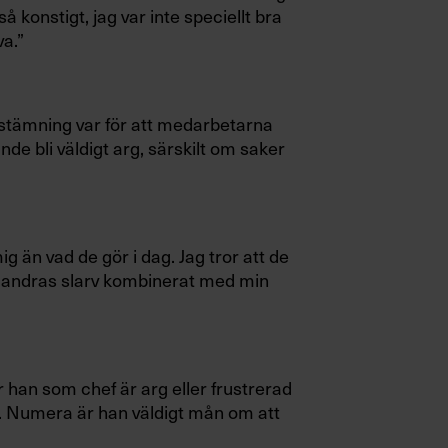
å konstigt, jag var inte speciellt bra
va.”
d stämning var för att medarbetarna
nde bli väldigt arg, särskilt om saker
g än vad de gör i dag. Jag tror att de
 andras slarv kombinerat med min
r han som chef är arg eller frustrerad
 Numera är han väldigt mån om att