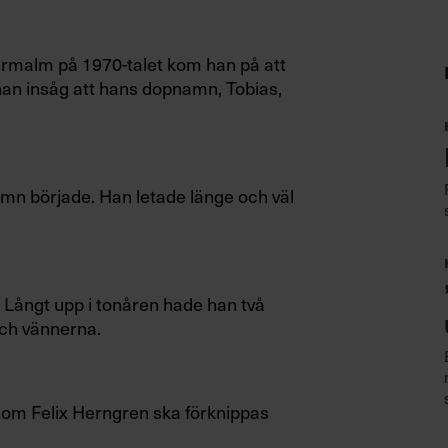
ermalm på 1970-talet kom han på att
han insåg att hans dopnamn, Tobias,
namn började. Han letade länge och väl
g”. Långt upp i tonåren hade han två
och vännerna.
d som Felix Herngren ska förknippas