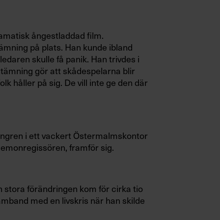
matisk ångestladdad film.
tämning på plats. Han kunde ibland
edaren skulle få panik. Han trivdes i
stämning gör att skådespelarna blir
olk håller på sig. De vill inte ge den där
erngren i ett vackert Östermalmskontor
 demonregissören, framför sig.
 stora förändringen kom för cirka tio
amband med en livskris när han skilde