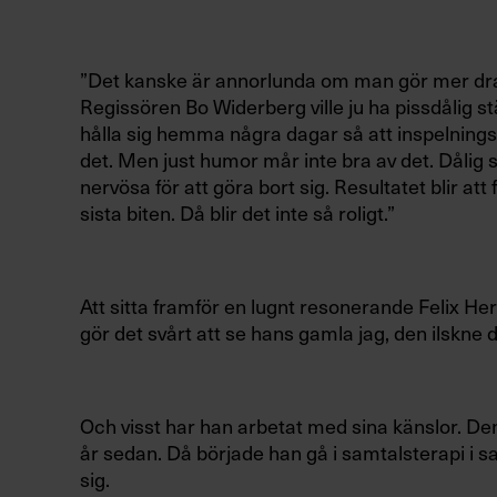
”Det kanske är annorlunda om man gör mer dra
Regissören Bo Widerberg ville ju ha pissdålig s
hålla sig hemma några dagar så att inspelningsl
det. Men just humor mår inte bra av det. Dålig 
nervösa för att göra bort sig. Resultatet blir att f
sista biten. Då blir det inte så roligt.”
Att sitta framför en lugnt resonerande Felix H
gör det svårt att se hans gamla jag, den ilskne
Och visst har han arbetat med sina känslor. Den
år sedan. Då började han gå i samtalsterapi i s
sig.