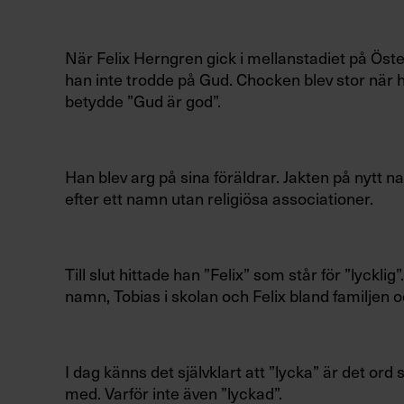
När Felix Herngren gick i mellanstadiet på Öst
han inte trodde på Gud. Chocken blev stor när 
betydde ”Gud är god”.
Han blev arg på sina föräldrar. Jakten på nytt 
efter ett namn utan religiösa associationer.
Till slut hittade han ”Felix” som står för ”lyckli
namn, Tobias i skolan och Felix bland familjen 
I dag känns det självklart att ”lycka” är det or
med. Varför inte även ”lyckad”.