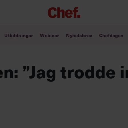
Chefakademin+
Utbildningar
Webinar
Nyhetsbrev
Chefdagen
Lyft ditt ledarskap med C+
Masterclass
Verktyg i vardagen
Ledarskapsbiblioteket
n: ”Jag trodde i
Ledarskapstest
Chef GPT – din chefsassistent i
fickan