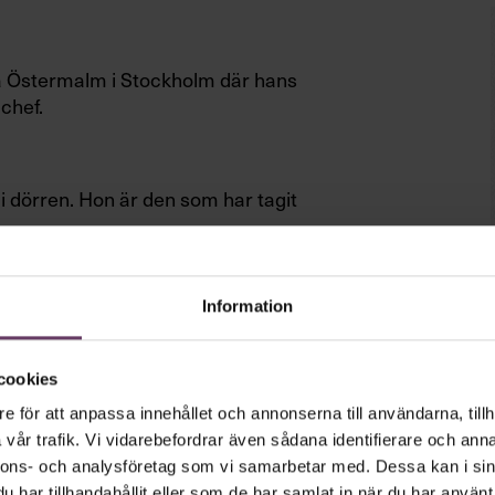
på Östermalm i Stockholm där hans
 chef.
 dörren. Hon är den som har tagit
Information
lanerat halvtimme för halvtimme, till
sonerna i mediebranschen med en
cookies
e för att anpassa innehållet och annonserna till användarna, tillh
vår trafik. Vi vidarebefordrar även sådana identifierare och anna
 tillvaron inte lika grandios. Han
nnons- och analysföretag som vi samarbetar med. Dessa kan i sin
ga nya chefer var han inte bekant med
har tillhandahållit eller som de har samlat in när du har använt 