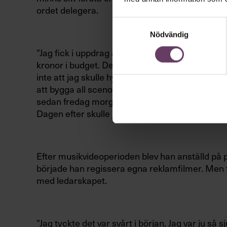
ordet delegera.
Samtyckesval
Nödvändig
”Jag fick i uppdrag att göra en popvideo med 
kronor i budget. Det var ganska mycket pengar 
inte att jag skulle hyra in assistenter som skull
att bygga all scenografi själv. När jag var klar 
sedan fredag morgon. Jag var helt snurrig i huv
Dagen efter skulle jag spela in. Det blev en gans
Efter musikvideoperioden
blev han anställd på
började han regissera egna reklamfilmer. Men f
med ledarskapet.
”Jag tyckte det var svårt i början. Jag var ju så s