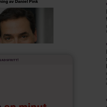
iming
av Daniel Pink
nadsfritt!
est inflytelserika ledarskapstänkare
. Han är också en välkänd TED-
a
en minut…
 av de mest sedda någonsin.