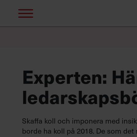
Sök
efter:
Experten: Här
ledarskapsb
Skaffa koll och imponera med insik
borde ha koll på 2018. De som det