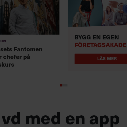
BYGG EN EGEN
ion
FÖRETAGSAKADE
usets Fantomen
r chefer på
LÄS MER
skurs
 vd med en app