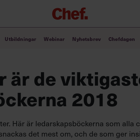
Chefakademin+
Utbildningar
Webinar
Nyhetsbrev
Chefdagen
Lyft ditt ledarskap med C+
Masterclass
Verktyg i vardagen
Ledarskapsbiblioteket
 är de viktigas
Ledarskapstest
Chef GPT – din chefsassistent i
öckerna 2018
fickan
ter. Här är ledarskapsböckerna som alla 
 snackas det mest om, och de som ger ins