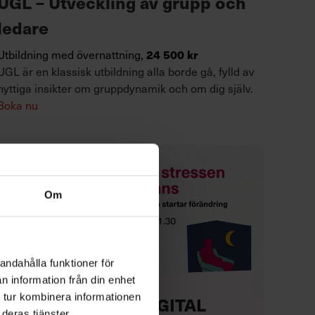
UGL – Utveckling av grupp och
ledare
Utbildning med övernattning,
24 500 kr
UGL är en klassisk utbildning alla borde gå, fylld av
nyttiga insikter om gruppdynamik och om dig själv.
Boka nu
Om
andahålla funktioner för
n information från din enhet
 tur kombinera informationen
KOSTNADSFRI DIGITAL
deras tjänster.