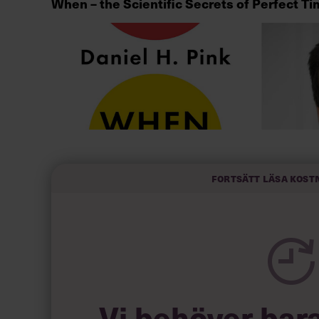
When – the Scientific Secrets of Perfect T
Fortsätt läsa kost
Daniel Pink, som utnämnts till en av världens m
och är författare till flera bästsäljande böcker
Vi behöver bar
föreläsare – hans Tedtalk om motivation är ett