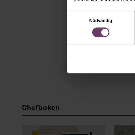
Samtyckesval
Nödvändig
Chefboken