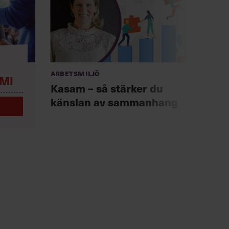
Arbetsmiljö
Anno
MI
Chef +
Kasam – så stärker du
Fast
känslan av sammanhang
för 