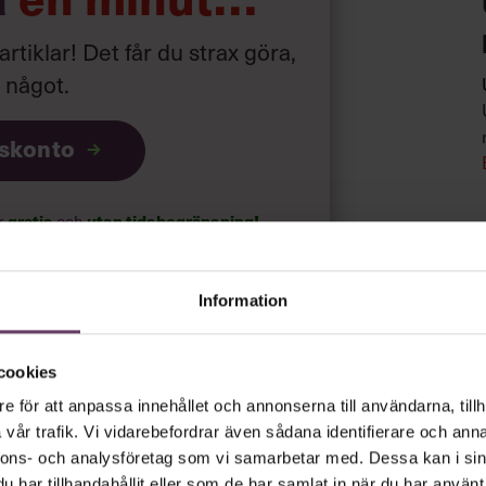
vetenskapen bakom perfekt tajming. Vid
 artiklar! Det får du strax göra,
det bäst att du ägnar dig åt analytiska
a något
.
Och varför är det så viktigt att vara
om Pink reder ut i en bok för
n den kommit ut.
iskonto
ch underhållande bok fullmatad med
i sin egen vardag. Publiceras på
ar
gratis
och
utan tidsbegränsning!
psnyheterna!
Information
rt.
Läs vår integritetspolicy här
.
cookies
e för att anpassa innehållet och annonserna till användarna, tillh
vår trafik. Vi vidarebefordrar även sådana identifierare och anna
nnons- och analysföretag som vi samarbetar med. Dessa kan i sin
har tillhandahållit eller som de har samlat in när du har använt 