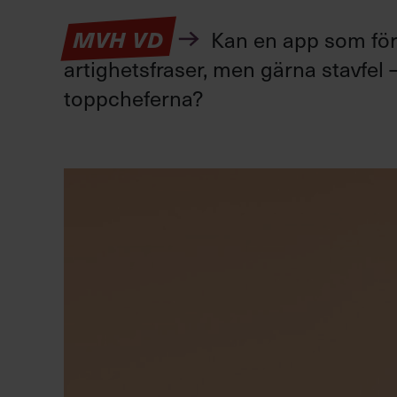
Kan en app som förv
MVH VD
artighetsfraser, men gärna stavfel –
toppcheferna?