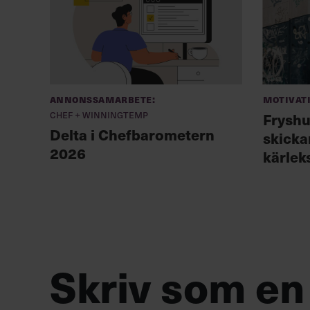
Annonssamarbete:
Motivat
Chef + Winningtemp
Frysh
Delta i Chefbarometern
skicka
2026
kärlek
Skriv som en