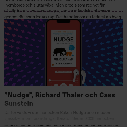
inombords och slutar växa. Men precis som regnet får
växtligheten i en öken att gro, kan en människa blomstra
genom rätt sorts ledarskap. Det handlar om ett ledarskap byggt
på tillit och inspiration i stället för kommando och kontroll.
PSYKOLOGI
2022-11-16
”Nudge”, Richard Thaler och Cass
Sunstein
Därför valde vi den här boken Boken Nudge är en modern
klassiker inom förändringslitteratur. Sedan 2008 har boken
sålts i miljontals exemplar och dess lärdomar har förändrat …