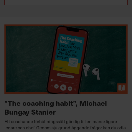
Villkor och policy för
personuppgiftsbehandling
Sök
efter:
Logga in
Prenumerera
”The coaching habit”, Michael
Bungay Stanier
Ett coachande förhållningssätt gör dig till en mänskligare
ledare och chef. Genom sju grundläggande frågor kan du odla