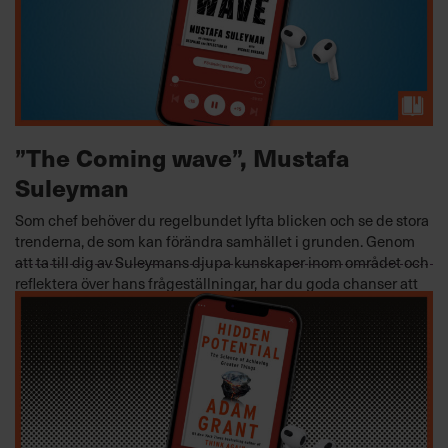
”The Coming wave”, Mustafa
Suleyman
Som chef behöver du regelbundet lyfta blicken och se de stora
trenderna, de som kan förändra samhället i grunden. Genom
att ta till dig av Suleymans djupa kunskaper inom området och
reflektera över hans frågeställningar, har du goda chanser att
bli ett stöd för både dina medarbetare och företagsledningen
vad gäller att hantera en av vår tids största utmaningar och
möjligheter.
FÖRÄNDRINGSLEDNING
2024-02-14