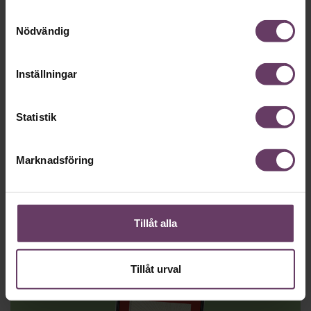
Samtyckesval
Nödvändig
Inställningar
Statistik
Marknadsföring
”Getting along”, Amy Gallo
Få saker påverkar vår trivsel på jobbet i lika hög grad som hur vi
kommer överens med varandra. Konflikter på arbetsplatsen kan
Tillåt alla
hålla oss vakna på nätterna, orsaka både
produktionsstörningar och ohälsa, i värsta fall sjukskrivningar.
Mycket kan dock undvikas om vi gör oss själva tjänsten att höja
Tillåt urval
blicken och se oss själva och varandra lite mer utifrån. Men
hjälp av klassiska arketyper ger författaren konkreta förslag på