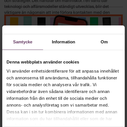
och strategier. Det handlar om människor. I en värld där
teknologi och affärsmodeller ständigt utvecklas, blir det
viktigare än någonsin att inte förlora kontakten med den
mänskliga sidan av verksamheten. I denna bok, med exempel
från Silicon Valley, får du råd för att utveckla både ditt
ledarskap, dina medarbetare och din verksamhet.
FÖRÄNDRINGSLEDNING, VERKSAMHETSUTVECKLING
Samtycke
Information
Om
2023-09-13
Denna webbplats använder cookies
Vi använder enhetsidentifierare för att anpassa innehållet
och annonserna till användarna, tillhandahålla funktioner
för sociala medier och analysera vår trafik. Vi
”The data detective”, Tim Harford
vidarebefordrar även sådana identifierare och annan
information från din enhet till de sociala medier och
Så håller du både hjärta och hjärna på rätt spår i djungler av
siffror och samband.
annons- och analysföretag som vi samarbetar med.
Dessa kan i sin tur kombinera informationen med annan
BESLUTSFATTANDE, KOMMUNIKATION
information som du har tillhandahållit eller som de har
2023-08-16
samlat in när du har använt deras tjänster.