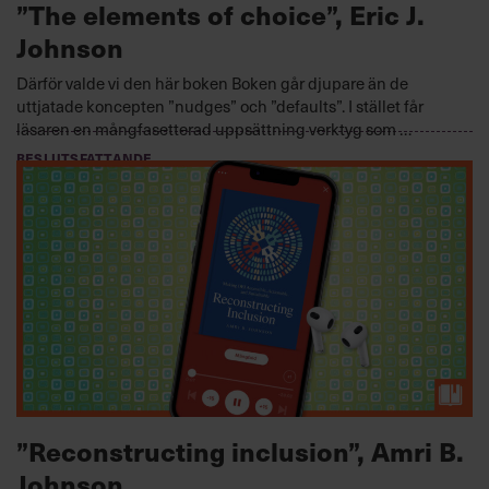
”The elements of choice”, Eric J.
Johnson
Därför valde vi den här boken Boken går djupare än de
uttjatade koncepten ”nudges” och ”defaults”. I stället får
läsaren en mångfasetterad uppsättning verktyg som …
BESLUTSFATTANDE
2023-11-15
”Reconstructing inclusion”, Amri B.
Johnson