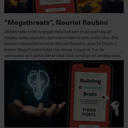
”Megathreats”, Nouriel Roubini
Världen står inför tio gigantiska hot som är på god väg att
förgöra både planeten och människorna som bebor den. Det
hävdar nationalekonomen Nouriel Roubini, alias Dr Doom. I
boken Megathreats listar han dessa megahot, hur de
samspelar och varför det är näst intill omöjligt att avvärja dem.
Men han pekar också ut några glimtar av hopp, värda att
notera. För Roubini är känd för två saker: Sin pessimism och för
att han oftast har rätt.
FÖRÄNDRINGSLEDNING, INSPIRATION MOTIVATION OCH
KREATIVITET
2023-02-01