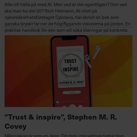
Alla vill hålla på med AI. Men vad är det egentligen? Och vad
ska man ha det till? Rich Heimann, AI-chef på
cybersäkerhetsföretaget Cybraics, har skrivit en bok som
ganska bryskt tar ner de högtflygande visionerna på jorden. En
praktisk handbok för den som vill söka lösningar på konkreta
och nu existerande problem och som handlar lika mycket om
hur man använder AI som vad man inte ska ha AI till.
VERKSAMHETSUTVECKLING
2022-12-14
”Trust & inspire”, Stephen M. R.
Covey
Människan är som en öken. Om hon inte vattnas torkar hon