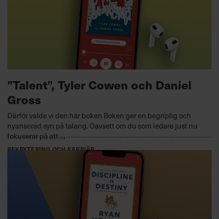
tuffa besluten.
INSPIRATION MOTIVATION OCH KREATIVITET
2023-05-12
”Talent”, Tyler Cowen och Daniel
Gross
Därför valde vi den här boken Boken ger en begriplig och
nyanserad syn på talang. Oavsett om du som ledare just nu
fokuserar på att …
REKRYTERING OCH KARRIÄR
2023-04-17