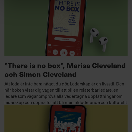
hur vi kan förstå och hantera olika personlighetstyper i
praktiken.
KOMMUNIKATION
2023-06-14
”There is no box”, Marisa Cleveland
och Simon Cleveland
Att leda är inte bara något du gör. Ledarskap är en livsstil. Den
här boken visar dig vägen till att bli en relaterbar ledare, en
ledare som vågar ompröva alla vedertagna uppfattningar om
ledarskap och öppna för att bli mer inkluderande och kulturellt
medveten. En relaterbar ledare leder enligt sina värderingar
och anpassar ledarstilen efter vad situationen kräver. Hen
månar om att vara autentisk och närvarande – och inser
samtidigt att det fortfarande är ledaren som måste fatta de