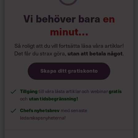
Läs mer:
Vi behöver bara
en
Siri Wikander: ”Led som i
början av pandemin”
minut…
Så roligt att du vill fortsätta läsa våra artiklar!
Det får du strax göra,
utan att betala något
.
Skapa ditt gratiskonto
Tillgång
gratis
till våra låsta artiklar och webinar
utan tidsbegränsning!
och
Chefs nyhetsbrev
med senaste
ledarskapsnyheterna!