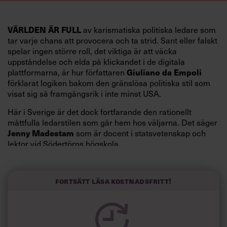
VÄRLDEN ÄR FULL
av karismatiska politiska ledare som
tar varje chans att provocera och ta strid. Sant eller falskt
spelar ingen större roll, det viktiga är att väcka
uppståndelse och elda på klickandet i de digitala
Giuliano da Empoli
plattformarna, är hur författaren
förklarat logiken bakom den gränslösa politiska stil som
visat sig så framgångsrik i inte minst USA.
Här i Sverige är det dock fortfarande den rationellt
måttfulla ledarstilen som går hem hos väljarna. Det säger
Jenny Madestam
som är docent i statsvetenskap och
lektor vid Södertörns högskola.
”Svenskarna tar politik på allvar och brukar uppskatta
politiker som har framtoningen av att vara kunniga,
Fortsätt läsa kostnadsfritt!
kompetenta och stå med båda fötterna på jorden. Hellre
en tråkig partiledare i foträta skor än en känslomässig
spelevink i högklackat, är hur jag brukar sammanfatta de
önskningar som svenskarna för fram i undersökningar.”