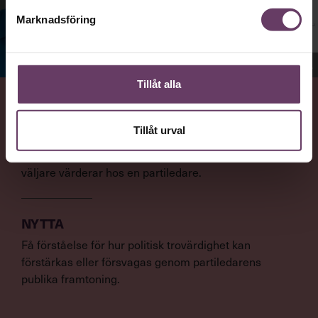
Marknadsföring
Jenny Madestam, docent i statsvetenskap.
Tillåt alla
VAD
Tillåt urval
Statsvetaren Jenny Madestam, lektor vid Södertörns
högskola, går igenom vilka egenskaper svenska
väljare värderar hos en partiledare.
NYTTA
Få förståelse för hur politisk trovärdighet kan
förstärkas eller försvagas genom partiledarens
publika framtoning.