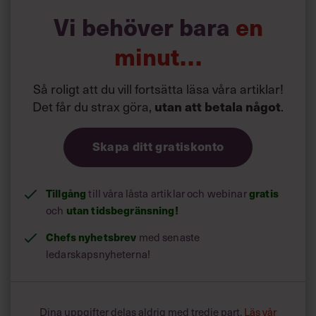
kronisk sjukdom.” ”Att bli sjuk, dö i förtid, åldras snabbare,
Vi behöver bara
en
sämre återhämtning, förlora vänner på grund av dålig ork
och sämre humör…” ”Att min familj drabbas av
minut…
konsekvenserna (många) av min sömnbrist. Jag slumrar
till vid bilkörning.”
Så roligt att du vill fortsätta läsa våra artiklar!
Det får du strax göra,
utan att betala något
.
Skapa ditt gratiskonto
Tillgång
gratis
till våra låsta artiklar och webinar
utan tidsbegränsning!
och
Chefs nyhetsbrev
med senaste
ledarskapsnyheterna!
Dina uppgifter delas aldrig med tredje part.
Läs vår