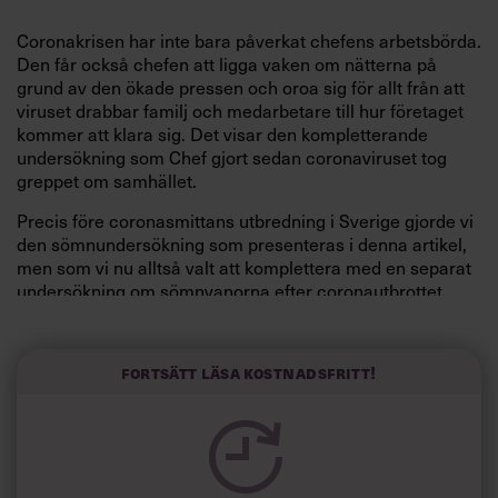
Coronakrisen har inte bara påverkat chefens arbetsbörda.
Den får också chefen att ligga vaken om nätterna på
grund av den ökade pressen och oroa sig för allt från att
viruset drabbar familj och medarbetare till hur företaget
kommer att klara sig. Det visar den kompletterande
undersökning som Chef gjort sedan coronaviruset tog
greppet om samhället.
Precis före coronasmittans utbredning i Sverige gjorde vi
den sömnundersökning som presenteras i denna artikel,
men som vi nu alltså valt att komplettera med en separat
undersökning om sömnvanorna efter coronautbrottet.
Statistiken ser du i grafiken längre ner.
Den ursprungliga undersökningen visar att 51 procent av
Fortsätt läsa kostnadsfritt!
cheferna sover 5–6 timmar eller mindre per natt en
genomsnittlig vecka.
Av frisvaren att döma vet cheferna att detta är för lite och
oroar sig för att konsekvenserna bland annat ska bli: ”Att
immunförsvaret ska krascha. Att jag ska utveckla någon