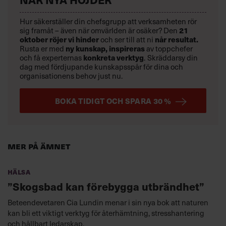
Hur säkerställer din chefsgrupp att verksamheten rör
21
sig framåt – även när omvärlden är osäker? Den
oktober
röjer vi hinder
når resultat.
och ser till att ni
ny kunskap,
inspireras
Rusta er med
av toppchefer
konkreta verktyg
och få experternas
.
Skräddarsy din
dag med fördjupande kunskapsspår för dina och
organisationens behov just nu.
BOKA TIDIGT OCH SPARA 30 %
Mer på ämnet
Hälsa
”Skogsbad kan förebygga utbrändhet”
Beteendevetaren Cia Lundin menar i sin nya bok att naturen
kan bli ett viktigt verktyg för återhämtning, stresshantering
och hållbart ledarskap.