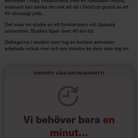
semester i följd, tillsammans med en hälsosam livsstil,
avsevärt kan sänka din risk att dö i förtid på grund av ett
för stressigt jobb.
Det visar en studie av ett forskarteam vid Uppsala
universitet. Studien löper över 40 års tid.
Deltagarna i studien som tog en kortare semester
arbetade också mer och sov mindre än dem som tog en
längre semester, vilket ytterligare ökade stressen i deras
liv.
Forskarna tror sig dessutom kunna uttyda att en längre
Fortsätt läsa kostnadsfritt!
semester har större betydelse för långlevnad än andra
försök att förändra livsstilsvanor.
Vi behöver bara
en
minut…