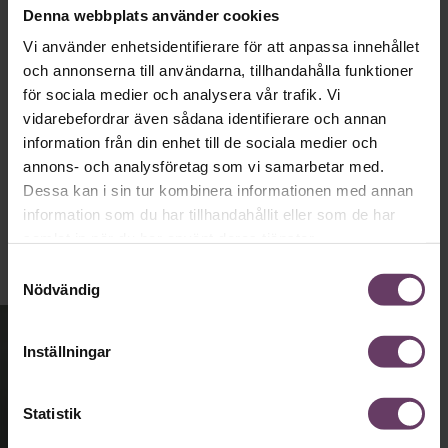
Denna webbplats använder cookies
statsvetaren Jenny Madestam: ”Hellre en
tråkig partiledare i foträta skor, än en
Vi använder enhetsidentifierare för att anpassa innehållet
och annonserna till användarna, tillhandahålla funktioner
känslomässig spelevink i högklackat.”
för sociala medier och analysera vår trafik. Vi
vidarebefordrar även sådana identifierare och annan
information från din enhet till de sociala medier och
Ledarskap
annons- och analysföretag som vi samarbetar med.
Text:
Fredrik Kullberg
Dessa kan i sin tur kombinera informationen med annan
Publicerad
2026-08-03
information som du har tillhandahållit eller som de har
samlat in när du har använt deras tjänster.
Samtyckesval
Nödvändig
Inställningar
Statistik