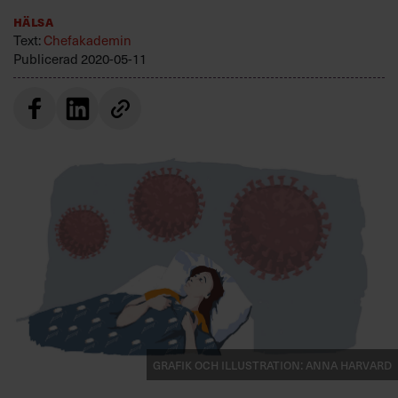
Villkor och policy för
Hälsa
personuppgiftsbehandling
Text:
Chefakademin
Publicerad
2020-05-11
Sök
efter:
Logga in
Prenumerera
Grafik och illustration: Anna Harvard