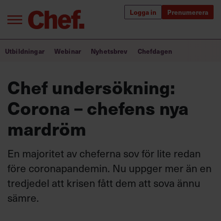
Logga in
Prenumerera
Bra ledare förändrar världen
Utbildningar
Webinar
Nyhetsbrev
Chefdagen
Innehåll från Chef
Chef undersökning:
Utbildning för ledare
Corona – chefens nya
Chefakademin+
mardröm
Populära utbildningar
En majoritet av cheferna sov för lite redan
före coronapandemin. Nu uppger mer än en
tredjedel att krisen fått dem att sova ännu
Annonsera
Om oss
sämre.
Kontakta oss
Kundservice