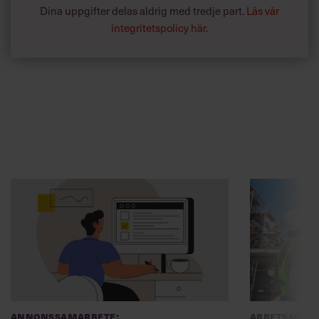
Dina uppgifter delas aldrig med tredje part.
Läs vår
integritetspolicy här
.
Annonssamarbete:
Arbetsmiljö
Chef + Winningtemp
”Djupa, str
byggchefer
Delta i Chefbarometern 2026