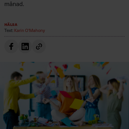
månad.
Villkor och policy för
personuppgiftsbehandling
Hälsa
Sök
Text:
Karin O'Mahony
efter:
Logga in
Prenumerera