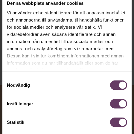
artighetsfraser, men gärna stavfel – vara
Denna webbplats använder cookies
vägen för den som vill nå fram till
Vi använder enhetsidentifierare för att anpassa innehållet
toppcheferna?
och annonserna till användarna, tillhandahålla funktioner
för sociala medier och analysera vår trafik. Vi
vidarebefordrar även sådana identifierare och annan
Kommunikation
information från din enhet till de sociala medier och
Text:
Fredrik Kullberg
annons- och analysföretag som vi samarbetar med.
Publicerad
2026-08-07
Dessa kan i sin tur kombinera informationen med annan
information som du har tillhandahållit eller som de har
samlat in när du har använt deras tjänster.
Samtyckesval
Nödvändig
Inställningar
Statistik