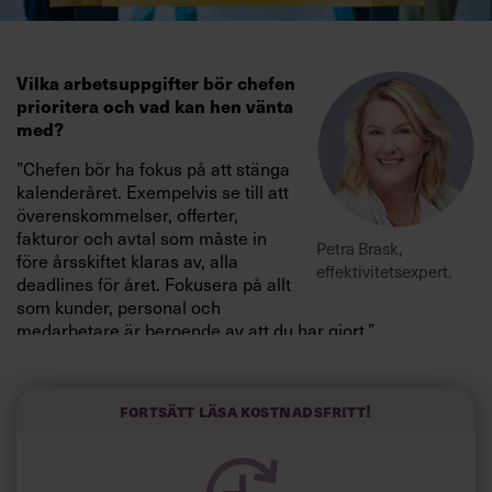
Vilka arbetsuppgifter bör chefen
prioritera och vad kan hen vänta
med?
”Chefen bör ha fokus på att stänga
kalenderåret. Exempelvis se till att
överenskommelser, offerter,
fakturor och avtal som måste in
Petra Brask,
före årsskiftet klaras av, alla
effektivitetsexpert.
deadlines för året. Fokusera på allt
som kunder, personal och
medarbetare är beroende av att du har gjort.”
Även privatlivet ställer ju sina krav så här års – hur
kan man rationalisera balansen mellan
Fortsätt läsa kostnadsfritt!
arbetsliv/privatliv i stressiga tidsperioder som
december?
”Se till att ta hjälp om tiden är knapp för privata och