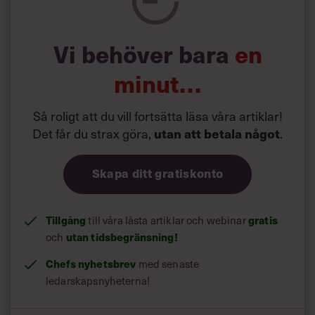
arbetsrelaterade uppgifter. Låt julen bli en tid för
återhämtning och inte en tid för krav. Diskutera igenom
med familjen om förväntningar och förhoppningar inför
Vi behöver bara
en
julledigheten. Prioritera och planera tillsammans och dela
på ansvaret efter var och ens förmåga.”
minut…
Så roligt att du vill fortsätta läsa våra artiklar!
Det får du strax göra,
.
utan att betala något
Skapa ditt gratiskonto
Tillgång
till våra låsta artiklar och webinar
gratis
och
utan tidsbegränsning!
Chefs nyhetsbrev
med senaste
ledarskapsnyheterna!