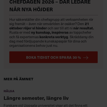
CHEFDAGEN 2026 – DÄR LEDARE
NÅR NYA HÖJDER
Hur säkerställer din chefsgrupp att verksamheten rör
sig framåt – även när omvärlden är osäker? Den
21
oktober
röjer vi hinder
och ser till att ni
når resultat.
Rusta er med
ny kunskap,
inspireras
av toppchefer
och få experternas
konkreta verktyg
.
Skräddarsy din
dag med fördjupande kunskapsspår för dina och
organisationens behov just nu.
BOKA TIDIGT OCH SPARA 30 %
Mer på ämnet
Hälsa
Längre semester, längre liv
Forskare vid Uppsala universitet visar att det finns ett