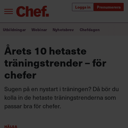
Logga in
Prenumerera
Bra ledare förändrar världen
Utbildningar
Webinar
Nyhetsbrev
Chefdagen
Innehåll från Chef
Årets 10 hetaste
Utbildning för ledare
träningstrender – för
Chefakademin+
chefer
Populära utbildningar
Sugen på en nystart i träningen? Då bör du
kolla in de hetaste träningstrenderna som
passar bra för chefer.
Annonsera
Om oss
Kontakta oss
Kundservice
Hälsa