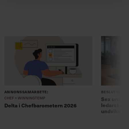
Annonssamarbete:
Beslutsfatt
Chef + Winningtemp
Sex unders
ledarskaps
Delta i Chefbarometern 2026
undviker 