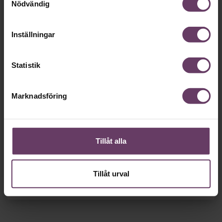
Nödvändig
Så roligt att du vill fortsätta läsa våra artiklar!
Det får du strax göra,
utan att betala något
.
Inställningar
Skapa ditt gratiskonto
Statistik
Tillgång
gratis
till våra låsta artiklar och webinar
utan tidsbegränsning!
och
Marknadsföring
Chefs nyhetsbrev
med senaste
ledarskapsnyheterna!
Tillåt alla
Dina uppgifter delas aldrig med tredje part.
Läs vår
Tillåt urval
integritetspolicy här
.