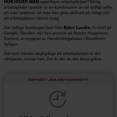
HUR HÖJER MAN
egentligen arbetsglädjen? Riktig
arbetsglädje uppstår ur en kombination av ett tydligt syfte,
att man upplever att man kan göra skillnad på riktigt och
att arbetsplatsen känns trygg.
Björn Lundin
Det tydliga budskapet kom från
, hr-chef på
Google i Norden, när han pratade på Nordic Happiness
Summit, arrangerat av Handelshögskolan i Stockholm
nyligen.
Det som händer dagligdags på arbetsplatsen är det
viktigaste, menar han. Det är där du ska börja gräva
redan i dag.
Här är Björn Lundins tre enkla åtgärder som tagit skruv
och höjt arbetsglädjen på Google:
Fortsätt läsa kostnadsfritt!