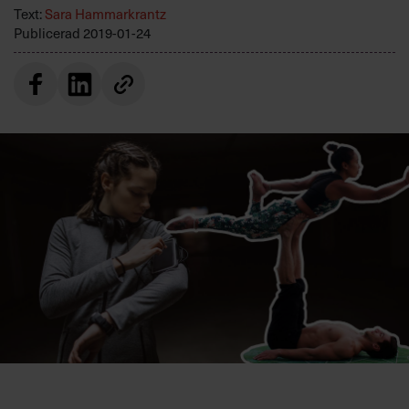
Villkor och policy för
Text:
Sara Hammarkrantz
Publicerad
2019-01-24
personuppgiftsbehandling
Sök
efter:
Logga in
Prenumerera