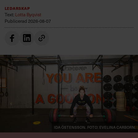
Ledarskap
Text:
Lotta Byqvist
Publicerad
2026-08-07
Ida Östensson. Foto: Evelina Carborn.