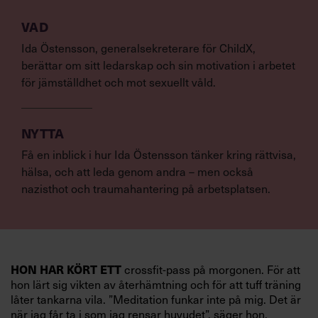
VAD
Ida Östensson, generalsekreterare för ChildX,
berättar om sitt ledarskap och sin motivation i arbetet
för jämställdhet och mot sexuellt våld.
NYTTA
Få en inblick i hur Ida Östensson tänker kring rättvisa,
hälsa, och att leda genom andra – men också
nazisthot och traumahantering på arbetsplatsen.
HON HAR KÖRT ETT
crossfit-pass på morgonen. För att
hon lärt sig vikten av återhämtning och för att tuff träning
låter tankarna vila. ”Meditation funkar inte på mig. Det är
när jag får ta i som jag rensar huvudet”, säger hon.