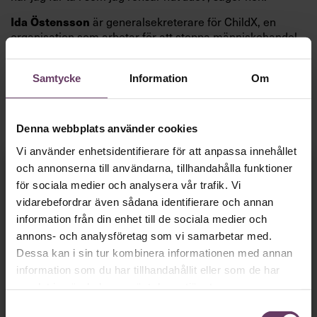
Ida Östensson
är generalsekreterare för ChildX, en
organisation som arbetar för att stoppa människohandel
och sexuell exploatering av barn. En trygg uppväxt i en
diskussionslysten familj och ett par avgörande händelser i
Samtycke
Information
Om
barndomen rustade henne tidigt för att våga göra sin röst
hörd och stå upp mot orättvisor och övergrepp.
Fokuset på lösningar och målinriktade kampanjer har
Denna webbplats använder cookies
präglat hela hennes karriär.
Vi använder enhetsidentifierare för att anpassa innehållet
”Jag ältar inte problem, jag löser dem”, säger hon.
Fortsätt läsa kostnadsfritt!
och annonserna till användarna, tillhandahålla funktioner
för sociala medier och analysera vår trafik. Vi
vidarebefordrar även sådana identifierare och annan
information från din enhet till de sociala medier och
annons- och analysföretag som vi samarbetar med.
Dessa kan i sin tur kombinera informationen med annan
Vi behöver bara
en
information som du har tillhandahållit eller som de har
samlat in när du har använt deras tjänster.
minut…
Samtyckesval