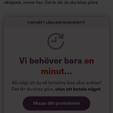
viktigaste, menar han. Det är där du ska börja gräva
redan i dag.
Här är Björn Lundins tre enkla åtgärder som tagit skruv
och höjt arbetsglädjen på Google:
Fortsätt läsa kostnadsfritt!
Vi behöver bara
en
minut…
Så roligt att du vill fortsätta läsa våra artiklar!
Det får du strax göra,
.
utan att betala något
Skapa ditt gratiskonto