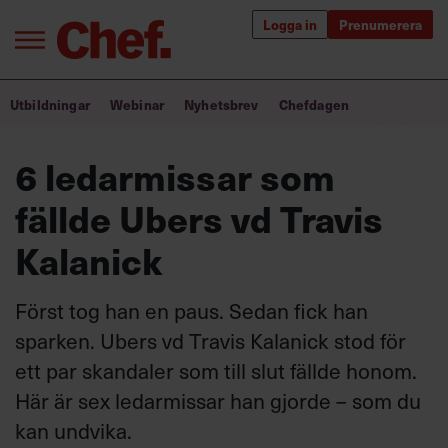
Logga in
Prenumerera
Bra ledare förändrar världen
Utbildningar
Webinar
Nyhetsbrev
Chefdagen
Innehåll från Chef
6 ledarmissar som
Utbildning för ledare
fällde Ubers vd Travis
Chefakademin+
Kalanick
Populära utbildningar
Först tog han en paus. Sedan fick han
sparken. Ubers vd Travis Kalanick stod för
ett par skandaler som till slut fällde honom.
Annonsera
Om oss
Här är sex ledarmissar han gjorde – som du
Kontakta oss
kan undvika.
Kundservice