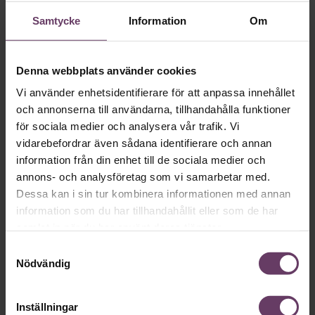
Skriv som en vd med en
Samtycke
Information
Om
app
Denna webbplats använder cookies
MVH VD
Kan en app som förvandlar
Vi använder enhetsidentifierare för att anpassa innehållet
text till korthugget vd-språk – utan
och annonserna till användarna, tillhandahålla funktioner
artighetsfraser, men gärna stavfel – vara
för sociala medier och analysera vår trafik. Vi
vidarebefordrar även sådana identifierare och annan
vägen för den som vill nå fram till
information från din enhet till de sociala medier och
toppcheferna?
annons- och analysföretag som vi samarbetar med.
Dessa kan i sin tur kombinera informationen med annan
information som du har tillhandahållit eller som de har
Kommunikation
samlat in när du har använt deras tjänster.
Text:
Fredrik Kullberg
Publicerad
2026-08-07
Samtyckesval
Nödvändig
Inställningar