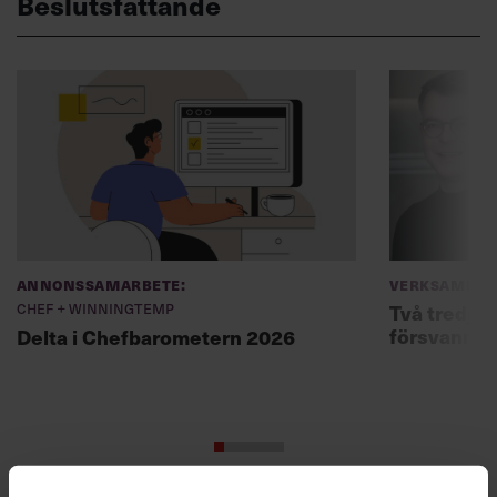
Beslutsfattande
Annonssamarbete:
Verksamhet
Chef + Winningtemp
Två tredjed
försvann –
Delta i Chefbarometern 2026