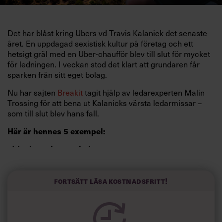
Det har blåst kring Ubers vd Travis Kalanick det senaste
året. En uppdagad sexistisk kultur på företag och ett
hetsigt gräl med en Uber-chaufför blev till slut för mycket
för ledningen. I veckan stod det klart att grundaren får
sparken från sitt eget bolag.
Nu har sajten
Breakit
tagit hjälp av ledarexperten Malin
Trossing för att bena ut Kalanicks värsta ledarmissar –
som till slut blev hans fall.
Här är hennes 5 exempel:
1) Isolera sig som ledare
Att som företagsledare lägga sitt fokus utåt kan göra att
man förlorar kontrollen över organisationen. Trots att man
Fortsätt läsa kostnadsfritt!
är ute och träffar kunder samt finansiärer är det viktigt att
vara tillgänglig för personalen. I alla fall på mejl och
telefon.