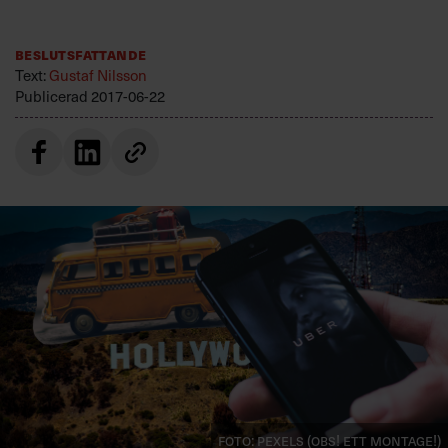
Villkor och policy för
personuppgiftsbehandling
Beslutsfattande
Text:
Gustaf Nilsson
Publicerad
2017-06-22
Sök
efter:
Logga in
Prenumerera
Foto: Pexels (OBS! Ett montage!)