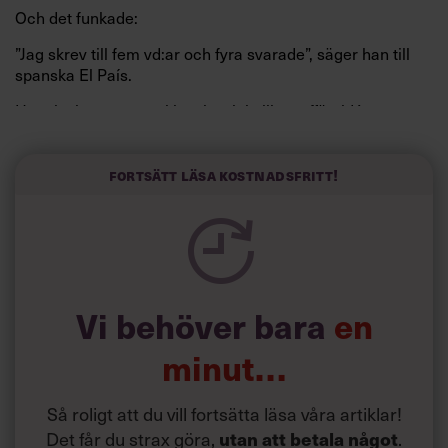
Och det funkade:
”Jag skrev till fem vd:ar och fyra svarade”, säger han till
spanska El País.
Horwitz har nu utvecklat sitt trick till en affärsidé: appen
Sinceerly som konverterar formellt och minutiöst
välskrivna texter – likt de som skapas av AI – till den
kortfattat slarviga vd-stilen.
Fortsätt läsa kostnadsfritt!
Vi behöver bara
en
minut…
Så roligt att du vill fortsätta läsa våra artiklar!
Det får du strax göra,
.
utan att betala något