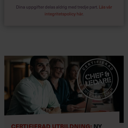
Dina uppgifter delas aldrig med tredje part.
Läs vår
integritetspolicy här
.
CERTIFIERAD UTBILDNING:
NY