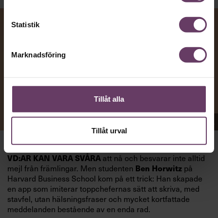
Statistik
Marknadsföring
Tillåt alla
Appen Sinceerly imiterar vd:ars kortfattade språk.
Tillåt urval
att nå och besvarar inte alltid
VD:AR KAN VARA SVÅRA
mejl från främlingar. Men studenten
på
Ben Horwitz
Harvard Business School kom på ett trick: Han skapade
en app som imiterar toppchefernas sätt att skriva, med
stavfel, utan hälsningsfraser och mycket kortfattade
meddelanden bestående av en enda rad.