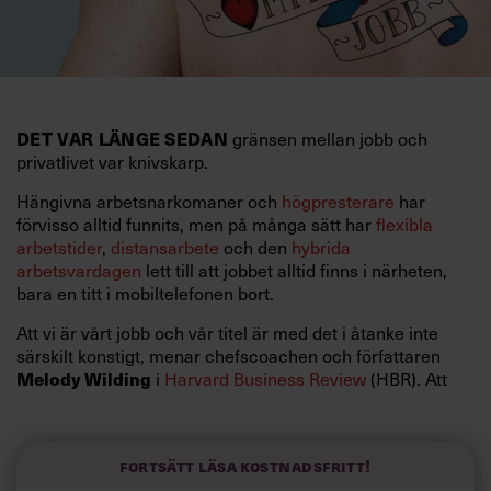
gränsen mellan jobb och
DET VAR LÄNGE SEDAN
privatlivet var knivskarp.
Hängivna arbetsnarkomaner och
högpresterare
har
förvisso alltid funnits, men på många sätt har
flexibla
arbetstider
,
distansarbete
och den
hybrida
arbetsvardagen
lett till att jobbet alltid finns i närheten,
bara en titt i mobiltelefonen bort.
Att vi är vårt jobb och vår titel är med det i åtanke inte
särskilt konstigt, menar chefscoachen och författaren
i
Harvard Business Review
(HBR). Att
Melody Wilding
leverera på topp ger mening och tillfredsställelse. Och det
är självklart helt naturligt för dig som chef att vilja bidra till
verksamhetens framgång.
Fortsätt läsa kostnadsfritt!
Problemet uppstår när du inte längre kontrollerar jobbet.