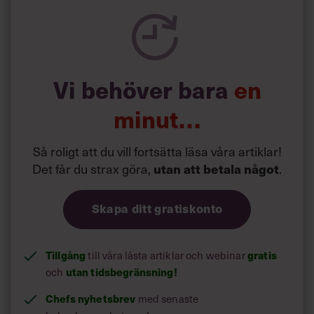
Utan när jobbet kontrollerar dig, dina känslor och ditt
beteende.
Hur vet du då om du är
engagerad? Känner du igen dig
för
här nedan är det ett bevis på att du behöver ta ett steg
tillbaka, menar Melody Wilding.
Vi behöver bara
en
minut…
Så roligt att du vill fortsätta läsa våra artiklar!
Det får du strax göra,
.
utan att betala något
Skapa ditt gratiskonto
Tillgång
till våra låsta artiklar och webinar
gratis
och
utan tidsbegränsning!
Chefs nyhetsbrev
med senaste