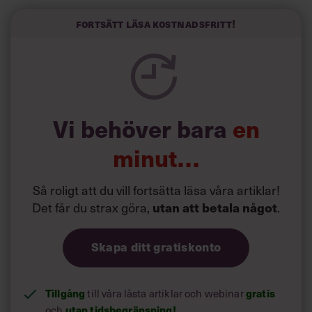
politiker som har framtoningen av att vara kunniga,
Fortsätt läsa kostnadsfritt!
kompetenta och stå med båda fötterna på jorden. Hellre
en tråkig partiledare i foträta skor än en känslomässig
spelevink i högklackat, är hur jag brukar sammanfatta de
önskningar som svenskarna för fram i undersökningar.”
Läs mer:
Vi behöver bara
en
Siri Wikander: ”Led som i
början av pandemin”
minut…
Så roligt att du vill fortsätta läsa våra artiklar!
Det får du strax göra,
.
utan att betala något
Skapa ditt gratiskonto
Tillgång
till våra låsta artiklar och webinar
gratis
och
utan tidsbegränsning!