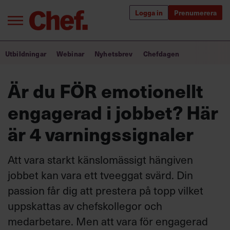
Logga in
Prenumerera
Bra ledare förändrar världen
Utbildningar
Webinar
Nyhetsbrev
Chefdagen
Innehåll från Chef
Är du FÖR emotionellt
Utbildning för ledare
engagerad i jobbet? Här
Chefakademin+
är 4 varningssignaler
Populära utbildningar
Att vara starkt känslomässigt hängiven
jobbet kan vara ett tveeggat svärd. Din
passion får dig att prestera på topp vilket
Annonsera
Om oss
uppskattas av chefskollegor och
Kontakta oss
medarbetare. Men att vara för engagerad
Kundservice