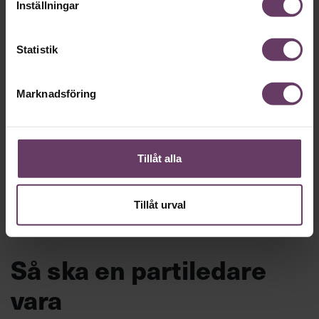
Inställningar
Statistik
Marknadsföring
Annonssamarbete:
Arbetsmiljö
Chef + Winningtemp
”Djupa, str
byggchefer
Delta i Chefbarometern 2026
Tillåt alla
Tillåt urval
Så ska en partiledare
vara