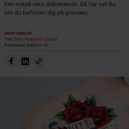
kan också vara dränerande. Så här vet du
Villkor och policy för
personuppgiftsbehandling
om du befinner dig på gränsen.
Sök
Arbetsmiljö
efter:
Text:
Sofia Hadjipetri Glantz
Publicerad
2023-01-10
Logga in
Prenumerera