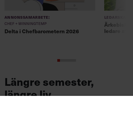
Annonssamarbete:
Ledarskap
Chef + Winningtemp
Ärkebiskopen
ledare att 
Delta i Chefbarometern 2026
Längre semester,
längre liv
Forskare vid Uppsala universitet visar att det
finns ett samband mellan semester och
livslängd.