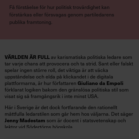
Få förståelse för hur politisk trovärdighet kan
förstärkas eller försvagas genom partiledarens
publika framtoning.
av karismatiska politiska ledare som
VÄRLDEN ÄR FULL
tar varje chans att provocera och ta strid. Sant eller falskt
spelar ingen större roll, det viktiga är att väcka
uppståndelse och elda på klickandet i de digitala
plattformarna, är hur författaren
Giuliano da Empoli
förklarat logiken bakom den gränslösa politiska stil som
visat sig så framgångsrik i inte minst USA.
Här i Sverige är det dock fortfarande den rationellt
måttfulla ledarstilen som går hem hos väljarna. Det säger
som är docent i statsvetenskap och
Jenny Madestam
lektor vid Södertörns högskola.
”Svenskarna tar politik på allvar och brukar uppskatta