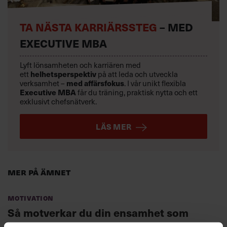
TA NÄSTA KARRIÄRSSTEG
– MED
EXECUTIVE MBA
Lyft lönsamheten och karriären med
ett
helhetsperspektiv
på att leda och utveckla
verksamhet –
med affärsfokus
. I vår unikt flexibla
Executive MBA
får du träning, praktisk nytta och ett
exklusivt chefsnätverk.
LÄS MER
Mer på ämnet
Motivation
Så motverkar du din ensamhet som
chef