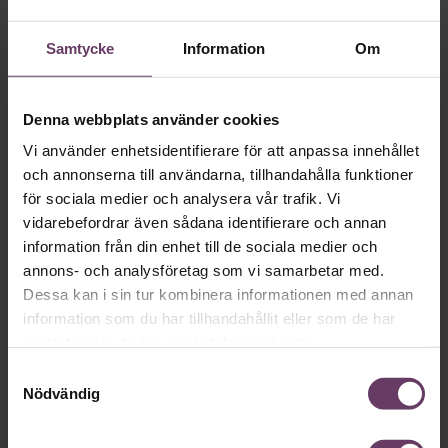
Det är ensamt på toppen brukar det heta. Särskilt drabbade
Samtycke
Information
Om
är nyblivna chefer, som efter pandemin har det än svårare än
tidigare.
Denna webbplats använder cookies
Arbetsmiljö
”Djupa, strukturella problem” –
Vi använder enhetsidentifierare för att anpassa innehållet
byggchefer oroas av machojargong
och annonserna till användarna, tillhandahålla funktioner
för sociala medier och analysera vår trafik. Vi
Hälften av alla chefer inom samhällsbyggnadsbranschen
vidarebefordrar även sådana identifierare och annan
upplever uttryck för machokultur på sin arbetsplats, visar ny
information från din enhet till de sociala medier och
statistik.
annons- och analysföretag som vi samarbetar med.
Dessa kan i sin tur kombinera informationen med annan
information som du har tillhandahållit eller som de har
samlat in när du har använt deras tjänster.
Arbetsmiljö
Samtyckesval
Nödvändig