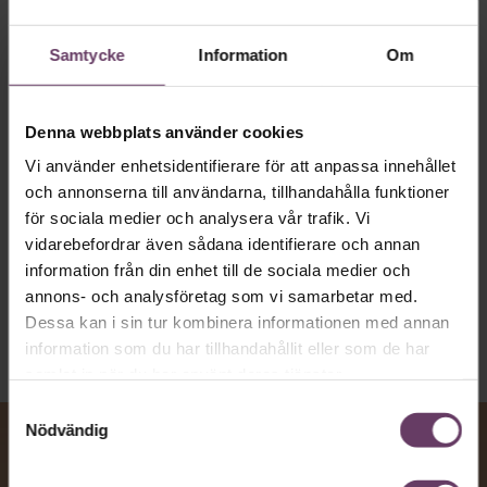
MVH VD
Kan en app som förvandlar
Samtycke
Information
Om
text till korthugget vd-språk – utan
artighetsfraser, men gärna stavfel – vara
vägen för den som vill nå fram till
Denna webbplats använder cookies
toppcheferna?
Vi använder enhetsidentifierare för att anpassa innehållet
och annonserna till användarna, tillhandahålla funktioner
för sociala medier och analysera vår trafik. Vi
Kommunikation
vidarebefordrar även sådana identifierare och annan
Text:
Fredrik Kullberg
information från din enhet till de sociala medier och
Publicerad
2026-08-07
annons- och analysföretag som vi samarbetar med.
Dessa kan i sin tur kombinera informationen med annan
information som du har tillhandahållit eller som de har
samlat in när du har använt deras tjänster.
Samtyckesval
Nödvändig