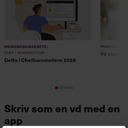
Annonssamarbete:
Framtidens 
Chef + Winningtemp
Vd skapade 
Delta i Chefbarometern 2026
Skriv som en vd med en
app