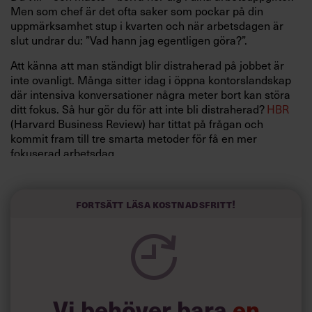
Men som chef är det ofta saker som pockar på din
uppmärksamhet stup i kvarten och när arbetsdagen är
slut undrar du: ”Vad hann jag egentligen göra?”.
Att känna att man ständigt blir distraherad på jobbet är
inte ovanligt. Många sitter idag i öppna kontorslandskap
där intensiva konversationer några meter bort kan störa
ditt fokus. Så hur gör du för att inte bli distraherad?
HBR
(Harvard Business Review) har tittat på frågan och
kommit fram till tre smarta metoder för få en mer
fokuserad arbetsdag.
Här är deras råd:
1) Sätt upp tydliga rutiner
Fortsätt läsa kostnadsfritt!
För att lyckas måste du ge dig själv rätt förutsättningar. I
dag finns smarta verktyg som gör att du inte bli
distraherad av datorn, till exempel appen ”Freedom”.
Använd brusreducerande hörlurar som stänger av yttre
ljud. Gör även din mobil mer svåråtkomlig, ta en kaffe och
skriv upp vad du vill uppnå den närmsta timmen.
Vi behöver bara
en