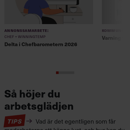
Annonssamarbete:
Kommunikat
Chef + Winningtemp
Varning fö
Delta i Chefbarometern 2026
Så höjer du
arbetsglädjen
TIPS
Vad är det egentligen som får
medarbetarna att känna lust, och hur kan du