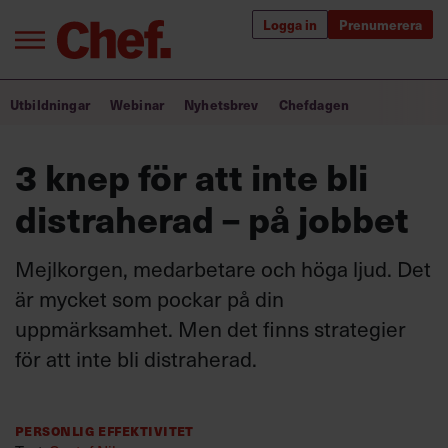
Logga in
Prenumerera
Bra ledare förändrar världen
Utbildningar
Webinar
Nyhetsbrev
Chefdagen
Innehåll från Chef
3 knep för att inte bli
Utbildning för ledare
distraherad – på jobbet
Chefakademin+
Mejlkorgen, medarbetare och höga ljud. Det
Populära utbildningar
är mycket som pockar på din
uppmärksamhet. Men det finns strategier
för att inte bli distraherad.
Annonsera
Om oss
Kontakta oss
Personlig effektivitet
Kundservice