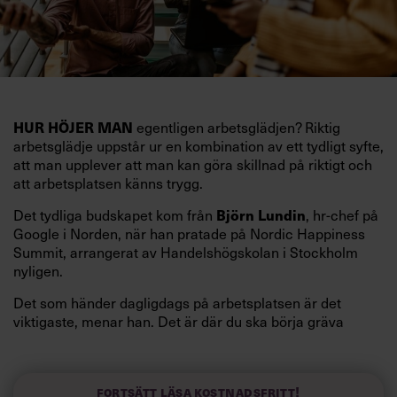
egentligen arbetsglädjen? Riktig
HUR HÖJER MAN
arbetsglädje uppstår ur en kombination av ett tydligt syfte,
att man upplever att man kan göra skillnad på riktigt och
att arbetsplatsen känns trygg.
Det tydliga budskapet kom från
, hr-chef på
Björn Lundin
Google i Norden, när han pratade på Nordic Happiness
Summit, arrangerat av Handelshögskolan i Stockholm
nyligen.
Det som händer dagligdags på arbetsplatsen är det
viktigaste, menar han. Det är där du ska börja gräva
redan i dag.
Här är Björn Lundins tre enkla åtgärder som tagit skruv
och höjt arbetsglädjen på Google:
Fortsätt läsa kostnadsfritt!