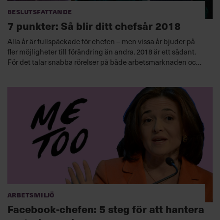
Beslutsfattande
7 punkter: Så blir ditt chefsår 2018
Alla år är fullspäckade för chefen – men vissa år bjuder på
fler möjligheter till förändring än andra. 2018 är ett sådant.
För det talar snabba rörelser på både arbetsmarknaden och
inom den tekniska utvecklingen, samt omvälvande
lagstiftning – med ett oförutsägbart riksdagsval som
körsbäret på toppen.
Arbetsmiljö
Facebook-chefen: 5 steg för att hantera