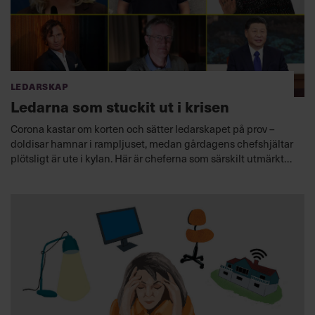
Ledarskap
Ledarna som stuckit ut i krisen
Corona kastar om korten och sätter ledarskapet på prov –
doldisar hamnar i rampljuset, medan gårdagens chefshjältar
plötsligt är ute i kylan. Här är cheferna som särskilt utmärkt
sig sedan pandemin bröt ut i Sverige och Europa för snart ett
år sedan.