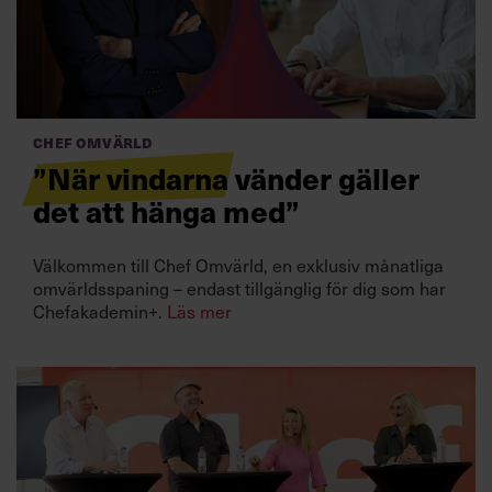
Villkor och policy för
personuppgiftsbehandling
Sök
efter:
Chef Omvärld
”När vindarna vänder gäller
det att hänga med”
Välkommen till Chef Omvärld, en exklusiv månatliga
omvärldsspaning – endast tillgänglig för dig som har
Chefakademin+.
Läs mer
Logga in
Prenumerera