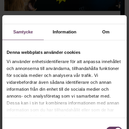
Kommunikation
Undvik fallgroparna vid svåra samtal
Samtycke
Information
Om
Alla har vi de där samtalen som vi vet att vi borde ta men
gärna skjuter upp. Du som chef har ett ansvar att
medvetandegöra saker som inte fungerar på arbetsplatsen.
Här är saker du ska undvika vid svåra samtal.
Denna webbplats använder cookies
Vi använder enhetsidentifierare för att anpassa innehållet
och annonserna till användarna, tillhandahålla funktioner
för sociala medier och analysera vår trafik. Vi
vidarebefordrar även sådana identifierare och annan
information från din enhet till de sociala medier och
annons- och analysföretag som vi samarbetar med.
Dessa kan i sin tur kombinera informationen med annan
information som du har tillhandahållit eller som de har
samlat in när du har använt deras tjänster.
Karriär
Samtyckesval