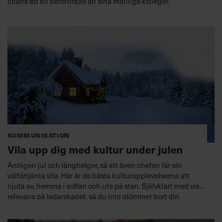
chans att bli ­befordrade än sina manliga kolleger.
Kommunikation
Vila upp dig med kultur under julen
Äntligen jul och långhelger, så att även chefen får sin
välförtjänta vila. Här är de bästa kulturupplevelserna att
njuta av, hemma i soffan och ute på stan. Självklart med viss
relevans på ledarskapet, så du inte glömmer bort din
chefsroll under ledigheten.