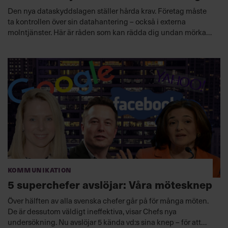
Den nya dataskyddslagen ställer hårda krav. Företag måste
ta kontrollen över sin datahantering – också i externa
molntjänster. Här är råden som kan rädda dig undan mörka
moln och en alldeles egen it-skandal.
Kommunikation
5 superchefer avslöjar: Våra mötesknep
Över hälften av alla svenska chefer går på för många möten.
De är dessutom väldigt ineffektiva, visar Chefs nya
undersökning. Nu avslöjar 5 kända vd:s sina knep – för att