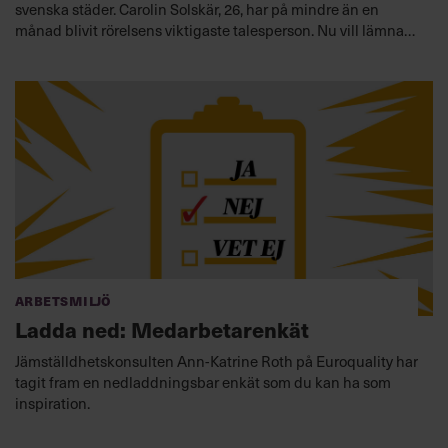
svenska städer. Carolin Solskär, 26, har på mindre än en
månad blivit rörelsens viktigaste talesperson. Nu vill lämna
ett budskap till Sveriges chefer. ”Du måste inte kunna allt
som chef, men du har ett ansvar att lära dig mer om hur du
kan hantera sextrakasserier”, säger Solskär.
Arbetsmiljö
Ladda ned: Medarbetarenkät
Jämställdhetskonsulten Ann-Katrine Roth på Euroquality har
tagit fram en nedladdningsbar enkät som du kan ha som
inspiration.