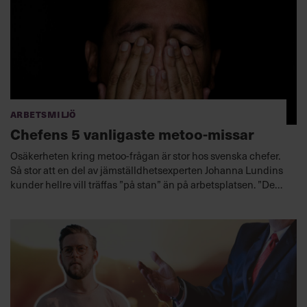
Arbetsmiljö
Chefens 5 vanligaste metoo-missar
Osäkerheten kring metoo-frågan är stor hos svenska chefer.
Så stor att en del av jämställdhetsexperten Johanna Lundins
kunder hellre vill träffas ”på stan” än på arbetsplatsen. ”De
skäms för sin osäkerhet att hantera situationer som
uppkommit på grund av metoo.”