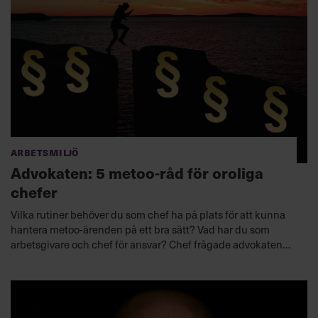
Arbetsmiljö
Advokaten: 5 metoo-råd för oroliga
chefer
Vilka rutiner behöver du som chef ha på plats för att kunna
hantera metoo-ärenden på ett bra sätt? Vad har du som
arbetsgivare och chef för ansvar? Chef frågade advokaten
Pia Attoff, som har lång erfarenhet av arbetsrätt och
diskrimineringsärenden.