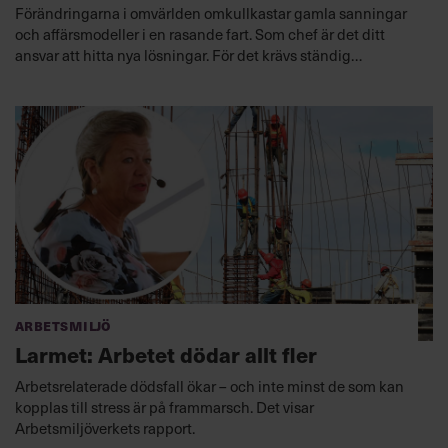
Förändringarna i omvärlden omkullkastar gamla sanningar
och affärsmodeller i en rasande fart. Som chef är det ditt
ansvar att hitta nya lösningar. För det krävs ständig
“upskilling”. Chefakademin är det självklara valet för dig som
söker ledarskapsutbildningar och kompetensutveckling för
chefer.
Arbetsmiljö
Larmet: Arbetet dödar allt fler
Arbetsrelaterade dödsfall ökar – och inte minst de som kan
kopplas till stress är på frammarsch. Det visar
Arbetsmiljöverkets rapport.