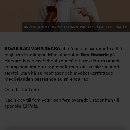
Appen Sinceerly imiterar vd:ars kortfattade språk.
att nå och besvarar inte alltid
VD:AR KAN VARA SVÅRA
mejl från främlingar. Men studenten
på
Ben Horwitz
Harvard Business School kom på ett trick: Han skapade
en app som imiterar toppchefernas sätt att skriva, med
stavfel, utan hälsningsfraser och mycket kortfattade
meddelanden bestående av en enda rad.
Och det funkade:
”Jag skrev till fem vd:ar och fyra svarade”, säger han till
spanska El País.
Horwitz har nu utvecklat sitt trick till en affärsidé: appen
Sinceerly som konverterar formellt och minutiöst
välskrivna texter – likt de som skapas av AI – till den