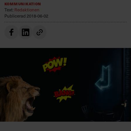
Kommunikation
Villkor och policy för
Text:
Redaktionen
personuppgiftsbehandling
Publicerad
2018-06-02
Sök
efter:
Logga in
Prenumerera