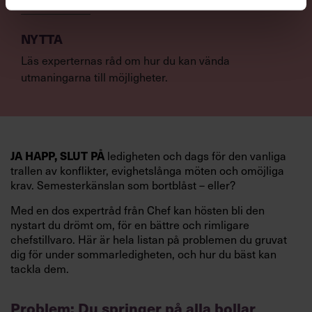
NYTTA
Läs experternas råd om hur du kan vända
utmaningarna till möjligheter.
ledigheten och dags för den vanliga
JA HAPP, SLUT PÅ
trallen av konflikter, evighetslånga möten och omöjliga
krav. Semesterkänslan som bortblåst – eller?
Med en dos expertråd från Chef kan hösten bli den
nystart du drömt om, för en bättre och rimligare
chefstillvaro. Här är hela listan på problemen du gruvat
dig för under sommarledigheten, och hur du bäst kan
tackla dem.
Problem: Du springer på alla bollar