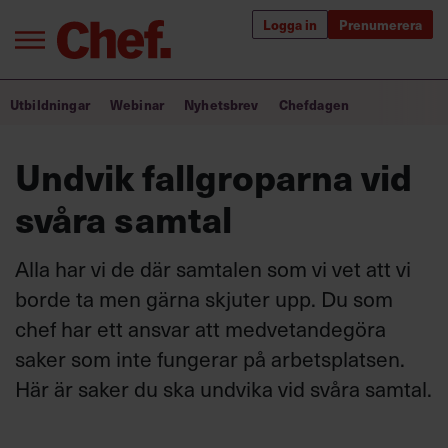
Logga in
Prenumerera
Bra ledare förändrar världen
Utbildningar
Webinar
Nyhetsbrev
Chefdagen
Innehåll från Chef
Undvik fallgroparna vid
Utbildning för ledare
svåra samtal
Chefakademin+
Alla har vi de där samtalen som vi vet att vi
Populära utbildningar
borde ta men gärna skjuter upp. Du som
chef har ett ansvar att medvetandegöra
saker som inte fungerar på arbetsplatsen.
Annonsera
Här är saker du ska undvika vid svåra samtal.
Om oss
Kontakta oss
Kundservice