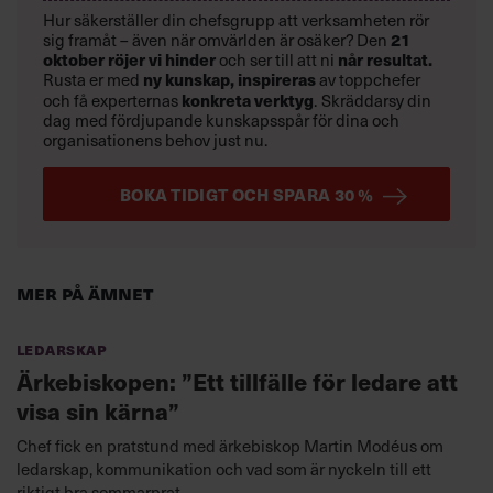
Hur säkerställer din chefsgrupp att verksamheten rör
sig framåt – även när omvärlden är osäker? Den
21
oktober
röjer vi hinder
och ser till att ni
når resultat.
Rusta er med
ny kunskap,
inspireras
av toppchefer
och få experternas
konkreta verktyg
.
Skräddarsy din
dag med fördjupande kunskapsspår för dina och
organisationens behov just nu.
BOKA TIDIGT OCH SPARA 30 %
Mer på ämnet
Ledarskap
Ärkebiskopen: ”Ett tillfälle för ledare att
visa sin kärna”
Chef fick en pratstund med ärkebiskop Martin Modéus om
ledarskap, kommunikation och vad som är nyckeln till ett
riktigt bra sommarprat.