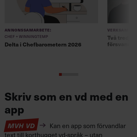
Annonssamarbete:
Verksamhet
Chef + Winningtemp
Två tredjed
försvann –
Delta i Chefbarometern 2026
Skriv som en vd med en
app
MVH VD
Kan en app som förvandlar
text till korthugget vd-språk – utan