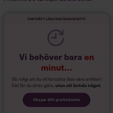
Visst är det härligt med engagemang, och du gillar ju att
vara så uppslukad av jobbet att du nästan glömmer bort
att du jobbar. Problemet är bara att den inställningen gör
Fortsätt läsa kostnadsfritt!
dig både stressad och utmattad. Till slut så pass att du
inte lyckas koncentrera dig på någonting alls när du
springer på alla bollar och försöker sätta dig in i precis
allt.
Vi behöver bara
en
minut…
Så roligt att du vill fortsätta läsa våra artiklar!
Det får du strax göra,
.
utan att betala något
Skapa ditt gratiskonto