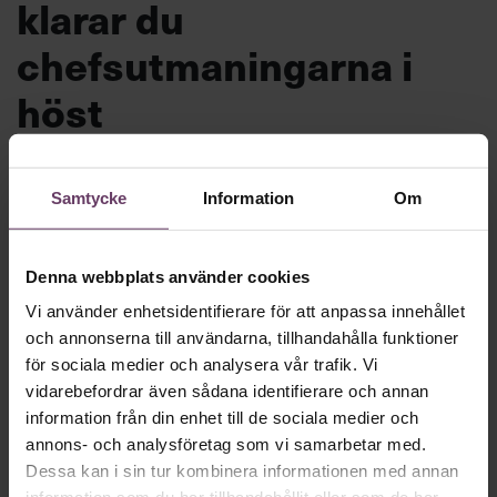
klarar du
chefsutmaningarna i
höst
Motigt att gå tillbaka till jobbet efter
semestern? Inte nödvändigtvis. Chef ger dig
Samtycke
Information
Om
hela listan på hur du förvandlar höstens
problem till möjligheter och gör din
Denna webbplats använder cookies
jobbcomeback med stil.
Vi använder enhetsidentifierare för att anpassa innehållet
och annonserna till användarna, tillhandahålla funktioner
för sociala medier och analysera vår trafik. Vi
Beslutsfattande
vidarebefordrar även sådana identifierare och annan
Text:
Fredrik Kullberg
information från din enhet till de sociala medier och
Publicerad
2026-08-10
annons- och analysföretag som vi samarbetar med.
Dessa kan i sin tur kombinera informationen med annan