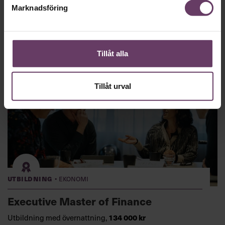
MBA:n var klockren”
Marknadsföring
Mattias Brodén har gjort en gedigen karriärsresa inom
Holmen Paper - och utvecklats genom att läsa en Executive
MBA.
Tillåt alla
Tillåt urval
·
Utbildning
Ekonomi
Executive Master of Finance
134 000 kr
Utbildning med övernattning,