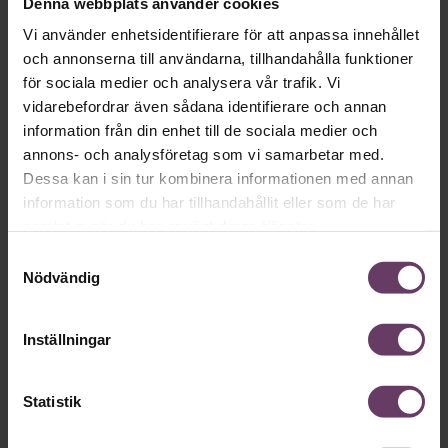
Denna webbplats använder cookies
Karriär
Vi använder enhetsidentifierare för att anpassa innehållet
9 tips – så får du medarbetarna att
och annonserna till användarna, tillhandahålla funktioner
ansvara för sin utbildning
för sociala medier och analysera vår trafik. Vi
vidarebefordrar även sådana identifierare och annan
Dorna Eriksson Shafiei: Medarbetarnas egen nyfikenhet ska
information från din enhet till de sociala medier och
vara drivkraften till ett ökat lärande.
annons- och analysföretag som vi samarbetar med.
Dessa kan i sin tur kombinera informationen med annan
information som du har tillhandahållit eller som de har
samlat in när du har använt deras tjänster.
Samtyckesval
Nödvändig
Inställningar
Executive MBA
Statistik
”Mixen av teori och praktik i Executive