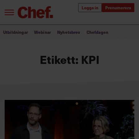
Logga in
Prenumerera
Bra ledare förändrar världen
Utbildningar
Webinar
Nyhetsbrev
Chefdagen
Innehåll från Chef
Etikett:
KPI
Utbildning för ledare
Chefakademin+
Populära utbildningar
Annonsera
Om oss
Kontakta oss
Kundservice