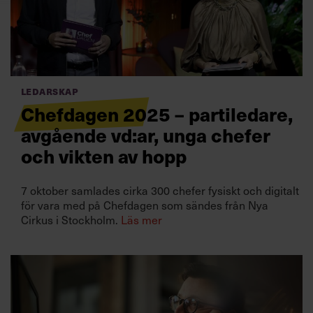
Villkor och policy för
personuppgiftsbehandling
Sök
efter:
Ledarskap
Chefdagen 2025 – partiledare,
avgående vd:ar, unga chefer
och vikten av hopp
7 oktober samlades cirka 300 chefer fysiskt och digitalt
för vara med på Chefdagen som sändes från Nya
Logga in
Cirkus i Stockholm.
Läs mer
Prenumerera