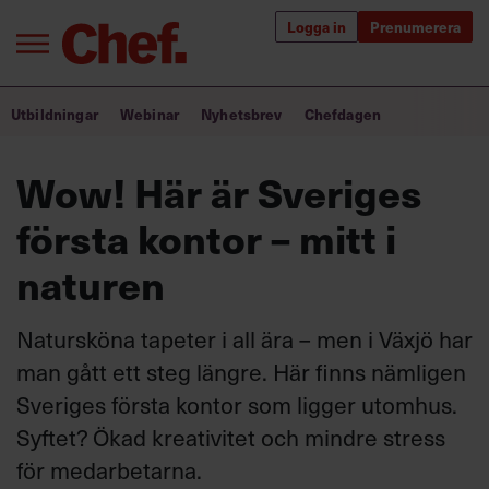
Logga in
Prenumerera
Bra ledare förändrar världen
Utbildningar
Webinar
Nyhetsbrev
Chefdagen
Innehåll från Chef
Wow! Här är Sveriges
Utbildning för ledare
första kontor – mitt i
Chefakademin+
naturen
Populära utbildningar
Natursköna tapeter i all ära – men i Växjö har
man gått ett steg längre. Här finns nämligen
Sveriges första kontor som ligger utomhus.
Annonsera
Om oss
Syftet? Ökad kreativitet och mindre stress
Kontakta oss
för medarbetarna.
Kundservice