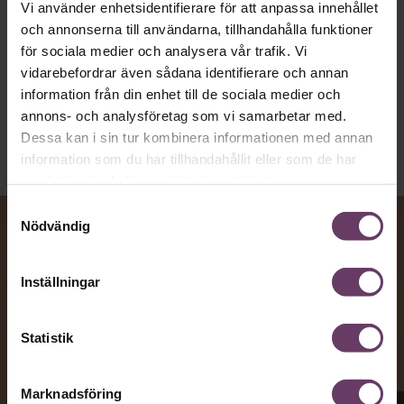
Vi använder enhetsidentifierare för att anpassa innehållet
och annonserna till användarna, tillhandahålla funktioner
för sociala medier och analysera vår trafik. Vi
Kommunikation
vidarebefordrar även sådana identifierare och annan
Text:
Fredrik Kullberg
information från din enhet till de sociala medier och
Publicerad
2026-08-07
annons- och analysföretag som vi samarbetar med.
Dessa kan i sin tur kombinera informationen med annan
information som du har tillhandahållit eller som de har
samlat in när du har använt deras tjänster.
Samtyckesval
Nödvändig
Inställningar
Statistik
Marknadsföring