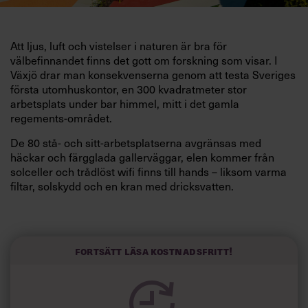
Att ljus, luft och vistelser i naturen är bra för
välbefinnandet finns det gott om forskning som visar. I
Växjö drar man konsekvenserna genom att testa Sveriges
första utomhuskontor, en 300 kvadratmeter stor
arbetsplats under bar himmel, mitt i det gamla
regements-området.
De 80 stå- och sitt-arbetsplatserna avgränsas med
häckar och färgglada gallerväggar, elen kommer från
solceller och trådlöst wifi finns till hands – liksom varma
filtar, solskydd och en kran med dricksvatten.
”Man får frisk luft och miljöombyte, vilket gör att
kreativiteten ökar. Dessutom blir det en rolig grej när man
lägger ett teammöte med personalen här i stället för i det
Fortsätt läsa kostnadsfritt!
vanliga mötesrummet. Det blir direkt en annan känsla”,
säger Jenny Rungegård från fastighetsbolaget Castellum
till Dagens industri.
”Stressen bara rinner av”, intygar hon.