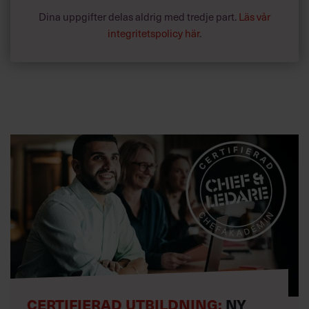
Dina uppgifter delas aldrig med tredje part.
Läs vår
integritetspolicy här
.
CERTIFIERAD UTBILDNING:
NY