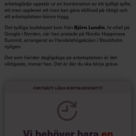
arbetsglädje uppstår ur en kombination av ett tydligt syfte,
att man upplever att man kan göra skillnad på riktigt och
att arbetsplatsen känns trygg.
Det tydliga budskapet kom från
, hr-chef på
Björn Lundin
Google i Norden, när han pratade på Nordic Happiness
Summit, arrangerat av Handelshögskolan i Stockholm
nyligen.
Det som händer dagligdags på arbetsplatsen är det
viktigaste, menar han. Det är där du ska börja gräva
redan i dag.
Här är Björn Lundins tre enkla åtgärder som tagit skruv
och höjt arbetsglädjen på Google:
Fortsätt läsa kostnadsfritt!
Vi behöver bara
en