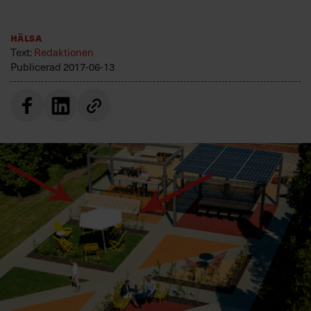
Villkor och policy för
personuppgiftsbehandling
Hälsa
Text:
Redaktionen
Publicerad
2017-06-13
Sök
efter:
Logga in
Prenumerera