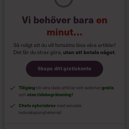
Kontoret i naturen stod klart 2016 och kostade totalt två
miljoner att bygga. Det finns även 90 lägenheter i nära
Vi behöver bara
en
anslutning till byggnaden i det fria.
minut…
Så roligt att du vill fortsätta läsa våra artiklar!
Det får du strax göra,
.
utan att betala något
Skapa ditt gratiskonto
Tillgång
till våra låsta artiklar och webinar
gratis
och
utan tidsbegränsning!
Chefs nyhetsbrev
med senaste
ledarskapsnyheterna!