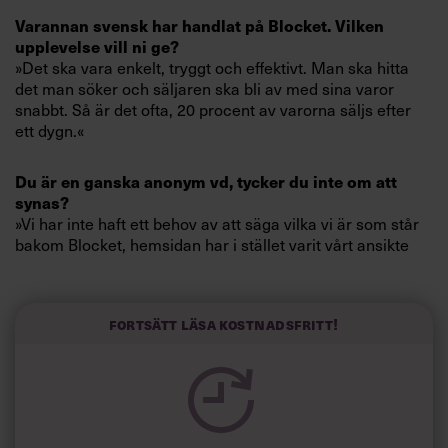
Villkor och policy för
Varannan svensk har handlat på Blocket. Vilken
personuppgiftsbehandling
upplevelse vill ni ge?
»Det ska vara enkelt, tryggt och effektivt. Man ska hitta
det man söker och säljaren ska bli av med sina varor
Sök
snabbt. Så är det ofta, 20 procent av varorna säljs efter
efter:
ett dygn.«
Du är en ganska anonym vd, tycker du inte om att
synas?
»Vi har inte haft ett behov av att säga vilka vi är som står
bakom Blocket, hemsidan har i stället varit vårt ansikte
utåt. Nu har vi även företag som kunder, och därför har
jag blivit mer synlig.«
Logga in
Fortsätt läsa kostnadsfritt!
Vad är det största hotet mot er?
Prenumerera
»Eftersom Blocket har fyra miljoner besökare i veckan
måste sidan alltid finnas tillgänglig. Så det största hotet är
tekniskt, att sidan inte skulle fungera. Men
konkurrenterna är inte något större hot. Så länge de gör
samma sak som vi oroar vi oss inte.«