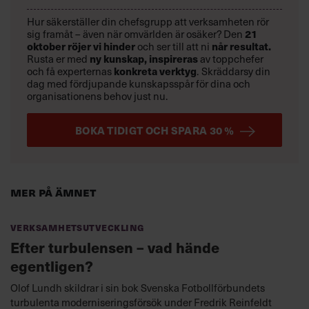
Hur säkerställer din chefsgrupp att verksamheten rör
21
sig framåt – även när omvärlden är osäker? Den
oktober
röjer vi hinder
når resultat.
och ser till att ni
ny kunskap,
inspireras
Rusta er med
av toppchefer
konkreta verktyg
och få experternas
.
Skräddarsy din
dag med fördjupande kunskapsspår för dina och
organisationens behov just nu.
BOKA TIDIGT OCH SPARA 30 %
Mer på ämnet
Verksamhetsutveckling
Efter turbulensen – vad hände
egentligen?
Olof Lundh skildrar i sin bok Svenska Fotbollförbundets
turbulenta moderniseringsförsök under Fredrik Reinfeldt