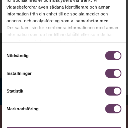
Publicerad
2026-08-03
vidarebefordrar även sådana identifierare och annan
information från din enhet till de sociala medier och
annons- och analysföretag som vi samarbetar med.
Dessa kan i sin tur kombinera informationen med annan
information som du har tillhandahållit eller som de har
samlat in när du har använt deras tjänster.
Samtyckesval
Nödvändig
Inställningar
Statistik
Jenny Madestam, docent i statsvetenskap.
Marknadsföring
VAD