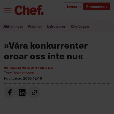
Logga in
Prenumerera
Bra ledare förändrar världen
Utbildningar
Webinar
Nyhetsbrev
Chefdagen
Innehåll från Chef
»Våra konkurrenter
Utbildning för ledare
oroar oss inte nu«
Chefakademin+
Verksamhetsutveckling
Populära utbildningar
Text:
Redaktionen
Publicerad
2010-12-16
Annonsera
Om oss
Kontakta oss
Kundservice