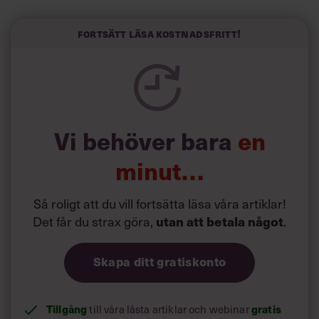
liv.
Forskarna tror sig dessutom kunna uttyda att en längre
Fortsätt läsa kostnadsfritt!
semester har större betydelse för långlevnad än andra
försök att förändra livsstilsvanor.
Vi behöver bara
en
minut…
Så roligt att du vill fortsätta läsa våra artiklar!
Det får du strax göra,
utan att betala något
.
Skapa ditt gratiskonto
Tillgång
gratis
till våra låsta artiklar och webinar