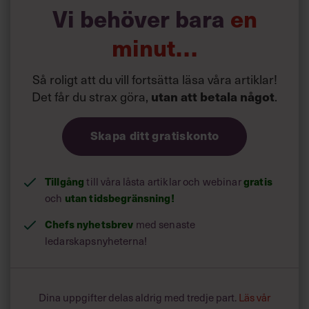
Vi behöver bara
en
Vad säger folk när du berättar att du är vd på
minut…
Blocket?
»En vanlig kommentar är frågan: ’Jobbar det folk där?’«
Så roligt att du vill fortsätta läsa våra artiklar!
Martin Freys bästa säljtips:
Det får du strax göra,
utan att betala något
.
Priset.
1.
Att sätta rätt pris är A och O. Surfa runt och
kolla vad andra tar betalt för liknande varor och lägg dig
Skapa ditt gratiskonto
på samma nivå eller strax under.
Bilderna.
2.
En bild säger mer än tusen ord. Ta flera
bilder från olika vinklar. Tänk på att ha bra ljus.
Tillgång
gratis
Annonstexten.
till våra låsta artiklar och webinar
3.
Skriv sådant som är intressant för
potentiella köpare. Håll texten kort och konkret.
utan tidsbegränsning!
och
Chefs nyhetsbrev
med senaste
ledarskapsnyheterna!
Dina uppgifter delas aldrig med tredje part.
Läs vår