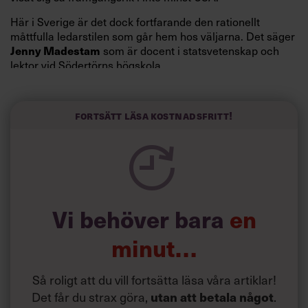
Här i Sverige är det dock fortfarande den rationellt
måttfulla ledarstilen som går hem hos väljarna. Det säger
Jenny Madestam
som är docent i statsvetenskap och
lektor vid Södertörns högskola.
”Svenskarna tar politik på allvar och brukar uppskatta
politiker som har framtoningen av att vara kunniga,
Fortsätt läsa kostnadsfritt!
kompetenta och stå med båda fötterna på jorden. Hellre
en tråkig partiledare i foträta skor än en känslomässig
spelevink i högklackat, är hur jag brukar sammanfatta de
önskningar som svenskarna för fram i undersökningar.”
Läs mer:
Vi behöver bara
en
Siri Wikander: ”Led som i
början av pandemin”
minut…
Så roligt att du vill fortsätta läsa våra artiklar!
Det får du strax göra,
utan att betala något
.