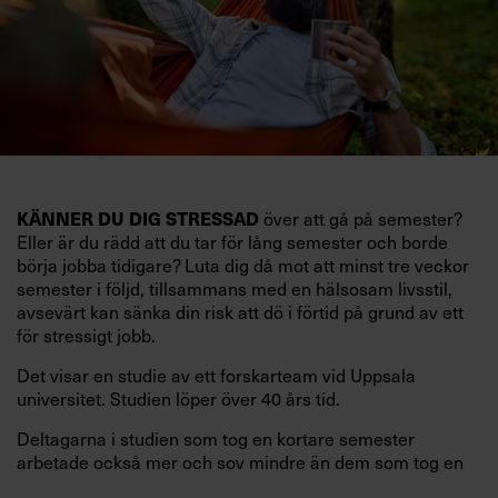
KÄNNER DU DIG STRESSAD
över att gå på semester?
Eller är du rädd att du tar för lång semester och borde
börja jobba tidigare? Luta dig då mot att minst tre veckor
semester i följd, tillsammans med en hälsosam livsstil,
avsevärt kan sänka din risk att dö i förtid på grund av ett
för stressigt jobb.
Det visar en studie av ett forskarteam vid Uppsala
universitet. Studien löper över 40 års tid.
Deltagarna i studien som tog en kortare semester
arbetade också mer och sov mindre än dem som tog en
längre semester, vilket ytterligare ökade stressen i deras