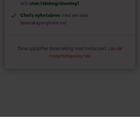
utan tidsbegränsning!
och
Chefs nyhetsbrev
med senaste
ledarskapsnyheterna!
Dina uppgifter delas aldrig med tredje part.
Läs vår
integritetspolicy här
.