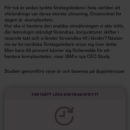
Villkor och policy för
För två år sedan tyckte företagsledare i hela världen att
personuppgiftsbehandling
»förändring« var deras största utmaning. Orosmolnet för
dagen är »komplexitet«.
Hur ska vi hantera den snabba omvälvningen vi står inför,
Sök
där teknologin ständigt förändras, konjunkturer skiftar i
efter:
rasande takt och u-länder förvandlas till i-länder? Nästan
nio av tio nordiska företagsledare oroar sig över detta.
Men bara 55 procent känner sig förberedda för att
hantera komplexiteten, visar IBM:s nya CEO Study.
Studien genomförs varje år och baseras på djupintervjuer
med 1 500 företagsledare från hela världen.
Det finns företag som har lyckats få grepp om det
Logga in
komplexa.
Fortsätt läsa kostnadsfritt!
Prenumerera
Deras framgångsfaktorer är:
1. Bejaka kreativt ledarskap
De framgångsrika företagen har valt kreativitet som den