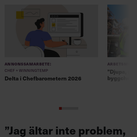
Annonssamarbete:
Arbetsmiljö
Chef + Winningtemp
”Djupa, str
byggchefer
Delta i Chefbarometern 2026
”Jag ältar inte problem,