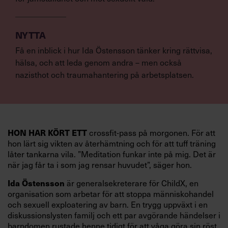
NYTTA
Få en inblick i hur Ida Östensson tänker kring rättvisa,
hälsa, och att leda genom andra – men också
nazisthot och traumahantering på arbetsplatsen.
HON HAR KÖRT ETT
crossfit-pass på morgonen. För att
hon lärt sig vikten av återhämtning och för att tuff träning
låter tankarna vila. ”Meditation funkar inte på mig. Det är
när jag får ta i som jag rensar huvudet”, säger hon.
Ida Östensson
är generalsekreterare för ChildX, en
organisation som arbetar för att stoppa människohandel
och sexuell exploatering av barn. En trygg uppväxt i en
diskussionslysten familj och ett par avgörande händelser i
barndomen rustade henne tidigt för att våga göra sin röst