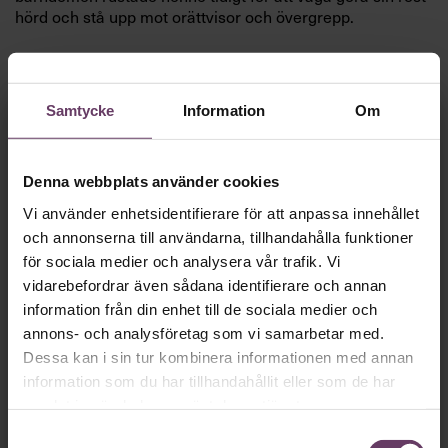
hörd och stå upp mot orättvisor och övergrepp.
Fokuset på lösningar och målinriktade kampanjer har
präglat hela hennes karriär.
”Jag ältar inte problem, jag löser dem”, säger hon.
Fortsätt läsa kostnadsfritt!
Samtycke
Information
Om
Denna webbplats använder cookies
Vi använder enhetsidentifierare för att anpassa innehållet
och annonserna till användarna, tillhandahålla funktioner
Vi behöver bara
en
för sociala medier och analysera vår trafik. Vi
vidarebefordrar även sådana identifierare och annan
minut…
information från din enhet till de sociala medier och
annons- och analysföretag som vi samarbetar med.
Så roligt att du vill fortsätta läsa våra artiklar!
Dessa kan i sin tur kombinera informationen med annan
Det får du strax göra,
utan att betala något
.
information som du har tillhandahållit eller som de har
samlat in när du har använt deras tjänster.
Skapa ditt gratiskonto
Samtyckesval