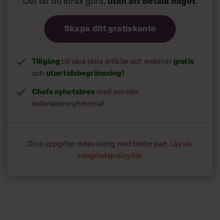
Det får du strax göra,
utan att betala något
.
Skapa ditt gratiskonto
Tillgång
gratis
till våra låsta artiklar och webinar
utan tidsbegränsning!
och
Chefs nyhetsbrev
med senaste
ledarskapsnyheterna!
Dina uppgifter delas aldrig med tredje part.
Läs vår
integritetspolicy här
.