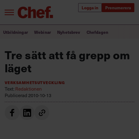
Logga in
Prenumerera
Bra ledare förändrar världen
Utbildningar
Webinar
Nyhetsbrev
Chefdagen
Innehåll från Chef
Tre sätt att få grepp om
Utbildning för ledare
läget
Chefakademin+
Verksamhetsutveckling
Populära utbildningar
Text:
Redaktionen
Publicerad
2010-10-13
Annonsera
Om oss
Kontakta oss
Kundservice