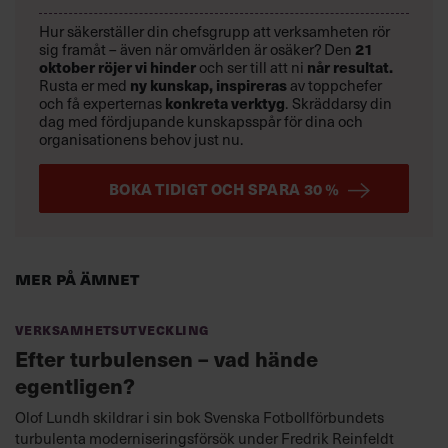
Hur säkerställer din chefsgrupp att verksamheten rör
21
sig framåt – även när omvärlden är osäker? Den
oktober
röjer vi hinder
når resultat.
och ser till att ni
ny kunskap,
inspireras
Rusta er med
av toppchefer
konkreta verktyg
och få experternas
.
Skräddarsy din
dag med fördjupande kunskapsspår för dina och
organisationens behov just nu.
BOKA TIDIGT OCH SPARA 30 %
Mer på ämnet
Verksamhetsutveckling
Efter turbulensen – vad hände
egentligen?
Olof Lundh skildrar i sin bok Svenska Fotbollförbundets
turbulenta moderniseringsförsök under Fredrik Reinfeldt