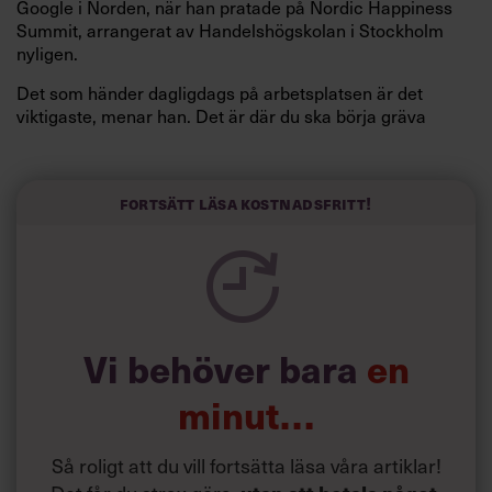
Google i Norden, när han pratade på Nordic Happiness
Summit, arrangerat av Handelshögskolan i Stockholm
nyligen.
Det som händer dagligdags på arbetsplatsen är det
viktigaste, menar han. Det är där du ska börja gräva
redan i dag.
Här är Björn Lundins tre enkla åtgärder som tagit skruv
och höjt arbetsglädjen på Google:
Fortsätt läsa kostnadsfritt!
Vi behöver bara
en
minut…
Så roligt att du vill fortsätta läsa våra artiklar!