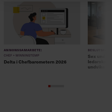
Annonssamarbete:
Beslutsfatt
Chef + Winningtemp
Sex unders
ledarskaps
Delta i Chefbarometern 2026
undviker 