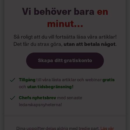
Vi behöver bara
en
Läs också:
minut…
Forskning: Därför gör orädda
arbetsplatser succé
Så roligt att du vill fortsätta läsa våra artiklar!
Det får du strax göra,
.
utan att betala något
Skapa ditt gratiskonto
Tillgång
till våra låsta artiklar och webinar
gratis
och
utan tidsbegränsning!
Chefs nyhetsbrev
med senaste
ledarskapsnyheterna!
Dina uppgifter delas aldrig med tredje part.
Läs vår