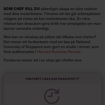
säkerligen skapa en nära relation
SOM CHEF VILL DU
med dina medarbetare. Förutom att det gör arbetsplatsen
roligare att vistas på kan motivationen öka. En nära
relation kan dessutom göra kritik mer prestigelös om man
känner varandra ordentligt.
Men kan en vänskap på jobbet slå tillbaka mot chefen?
Det menar ett forskarteam med sin bas på National
University of Singapore som gjort en studie i ämnet, som
först publicerades i
Harvard Business Review
.
Forskarna menar att i en utopi ger chefen sina
medarbetare förtroende, rätt förutsättningar och råd för
att hen ska lyckas med sitt uppdrag. Medarbetaren
återgäldar genom att jobba hårdare och vara mer
Fortsätt läsa kostnadsfritt!
engagerad på jobbet. En positiv konsekvens av en stark
relation mellan chef och medarbetare.
Men en stark relation kan också göra att medarbetaren
inte känner sig tvingad att leverera. Du är ju kompis med
chefen och pressen på dig minskar.