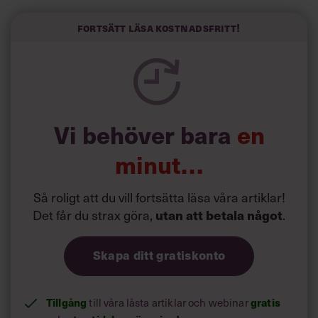
vara så uppslukad av jobbet att du nästan glömmer bort
att du jobbar. Problemet är bara att den inställningen gör
Fortsätt läsa kostnadsfritt!
dig både stressad och utmattad. Till slut så pass att du
inte lyckas koncentrera dig på någonting alls när du
springer på alla bollar och försöker sätta dig in i precis
allt.
Vi behöver bara
en
minut…
Så roligt att du vill fortsätta läsa våra artiklar!
Det får du strax göra,
.
utan att betala något
Skapa ditt gratiskonto
Tillgång
till våra låsta artiklar och webinar
gratis