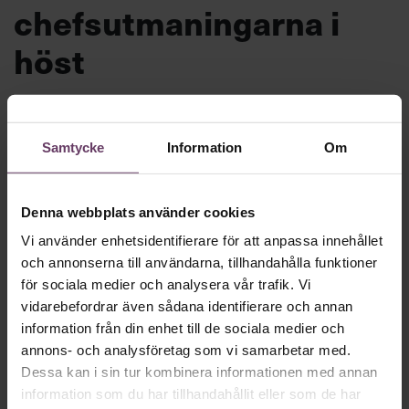
chefsutmaningarna i
höst
Motigt att gå tillbaka till jobbet efter
semestern? Inte nödvändigtvis. Chef ger dig
Samtycke
Information
Om
hela listan på hur du förvandlar höstens
problem till möjligheter och gör din
jobbcomeback med stil.
Denna webbplats använder cookies
Vi använder enhetsidentifierare för att anpassa innehållet
och annonserna till användarna, tillhandahålla funktioner
Beslutsfattande
för sociala medier och analysera vår trafik. Vi
Text:
Fredrik Kullberg
vidarebefordrar även sådana identifierare och annan
Publicerad
2026-08-10
information från din enhet till de sociala medier och
annons- och analysföretag som vi samarbetar med.
Dessa kan i sin tur kombinera informationen med annan
information som du har tillhandahållit eller som de har