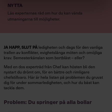
NYTTA
Läs experternas råd om hur du kan vända
utmaningarna till möjligheter.
ledigheten och dags för den vanliga
JA HAPP, SLUT PÅ
trallen av konflikter, evighetslånga möten och omöjliga
krav. Semesterkänslan som bortblåst – eller?
Med en dos expertråd från Chef kan hösten bli den
nystart du drömt om, för en bättre och rimligare
chefstillvaro. Här är hela listan på problemen du gruvat
dig för under sommarledigheten, och hur du bäst kan
tackla dem.
Problem: Du springer på alla bollar
Visst är det härligt med engagemang, och du gillar ju att