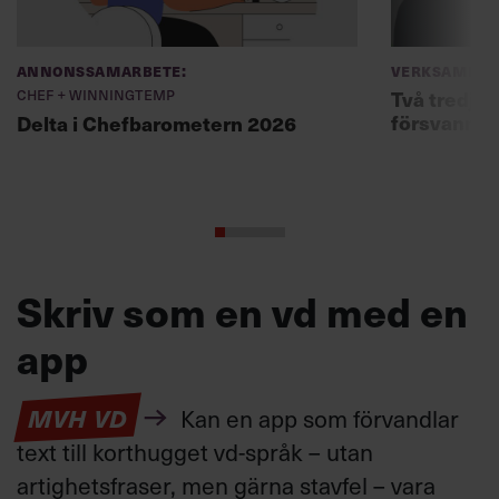
Annonssamarbete:
Verksamhet
Chef + Winningtemp
Två tredjed
försvann –
Delta i Chefbarometern 2026
Skriv som en vd med en
app
MVH VD
Kan en app som förvandlar
text till korthugget vd-språk – utan
artighetsfraser, men gärna stavfel – vara