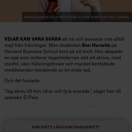
Appen Sinceerly imiterar vd:ars kortfattade språk.
att nå och besvarar inte alltid
VD:AR KAN VARA SVÅRA
mejl från främlingar. Men studenten
på
Ben Horwitz
Harvard Business School kom på ett trick: Han skapade
en app som imiterar toppchefernas sätt att skriva, med
stavfel, utan hälsningsfraser och mycket kortfattade
meddelanden bestående av en enda rad.
Och det funkade:
”Jag skrev till fem vd:ar och fyra svarade”, säger han till
spanska El País.
Horwitz har nu utvecklat sitt trick till en affärsidé: appen
Sinceerly som konverterar formellt och minutiöst
välskrivna texter – likt de som skapas av AI – till den
kortfattat slarviga vd-stilen.
Fortsätt läsa kostnadsfritt!