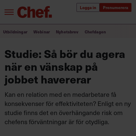
Logga in
Prenumerera
Bra ledare förändrar världen
Utbildningar
Webinar
Nyhetsbrev
Chefdagen
Innehåll från Chef
Studie: Så bör du agera
Utbildning för ledare
när en vänskap på
Chefakademin+
jobbet havererar
Populära utbildningar
Kan en relation med en medarbetare få
konsekvenser för effektiviteten? Enligt en ny
studie finns det en överhängande risk om
Annonsera
Om oss
chefens förväntningar är för otydliga.
Kontakta oss
Kundservice