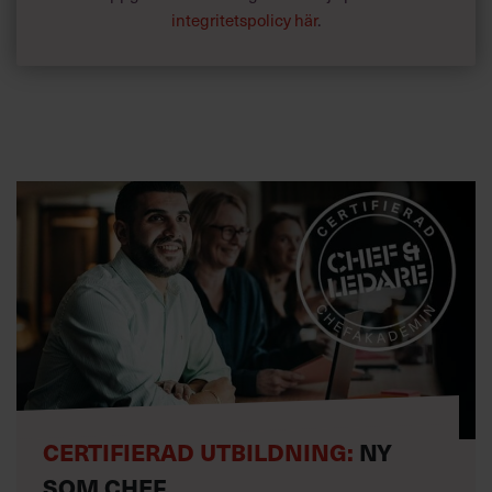
integritetspolicy här
.
CERTIFIERAD UTBILDNING:
NY
SOM CHEF