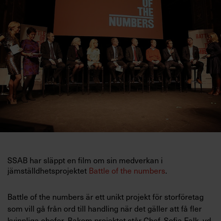
Villkor och policy för
personuppgiftsbehandling
Sök
efter:
Logga in
SSAB har släppt en film om sin medverkan i
Prenumerera
jämställdhetsprojektet
Battle of the numbers
.
Battle of the numbers är ett unikt projekt för storföretag
som vill gå från ord till handling när det gäller att få fler
kvinnliga chefer. Bakom projektet står Chef,
Sofia Falk, vd