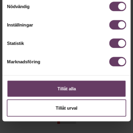
Samtyckesval
Hälsa
Nödvändig
Inställningar
Statistik
Marknadsföring
Annonssamarbete:
Hälsa
Chef + Winningtemp
”Skogsbad 
Tillåt alla
utbrändhet
Delta i Chefbarometern 2026
Tillåt urval