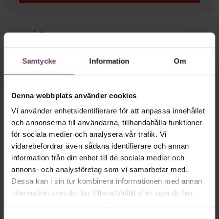
Mer på ämnet
Hälsa
Samtycke
Information
Om
Längre semester, längre liv
Forskare vid Uppsala universitet visar att det finns ett
Denna webbplats använder cookies
samband mellan semester och livslängd.
Vi använder enhetsidentifierare för att anpassa innehållet
och annonserna till användarna, tillhandahålla funktioner
Hälsa
för sociala medier och analysera vår trafik. Vi
”Skogsbad kan förebygga utbrändhet”
vidarebefordrar även sådana identifierare och annan
Beteendevetaren Cia Lundin menar i sin nya bok att naturen
information från din enhet till de sociala medier och
kan bli ett viktigt verktyg för återhämtning, stresshantering
annons- och analysföretag som vi samarbetar med.
och hållbart ledarskap.
Dessa kan i sin tur kombinera informationen med annan
information som du har tillhandahållit eller som de har
samlat in när du har använt deras tjänster.