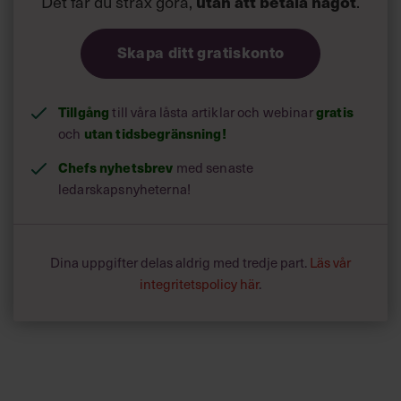
Det får du strax göra,
.
utan att betala något
Skapa ditt gratiskonto
Tillgång
till våra låsta artiklar och webinar
gratis
och
utan tidsbegränsning!
Chefs nyhetsbrev
med senaste
ledarskapsnyheterna!
Dina uppgifter delas aldrig med tredje part.
Läs vår
integritetspolicy här
.