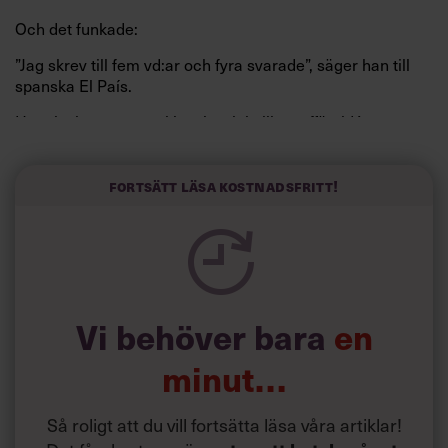
Och det funkade:
”Jag skrev till fem vd:ar och fyra svarade”, säger han till
spanska El País.
Horwitz har nu utvecklat sitt trick till en affärsidé: appen
Sinceerly som konverterar formellt och minutiöst
välskrivna texter – likt de som skapas av AI – till den
kortfattat slarviga vd-stilen.
Fortsätt läsa kostnadsfritt!
Vi behöver bara
en
minut…
Så roligt att du vill fortsätta läsa våra artiklar!