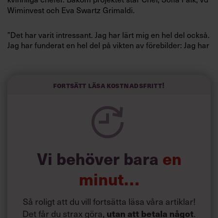
Wiminvest och Eva Swartz Grimaldi.
”Det har varit intressant. Jag har lärt mig en hel del också.
Jag har funderat en hel del på vikten av förebilder: Jag har
insett att det är lättare att hitta förebilder som man i en
sådan här industri och vi måste lära oss att hitta
förebilder för kvinnor och tjejer i vår organisation”,
säger Martin Lindqvist, vd SSAB i filmen.
Fortsätt läsa kostnadsfritt!
Se filmen här:
Vi behöver bara
en
minut…
Så roligt att du vill fortsätta läsa våra artiklar!
Det får du strax göra,
.
utan att betala något