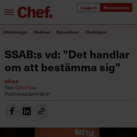
Logga in
Prenumerera
Bra ledare förändrar världen
Utbildningar
Webinar
Nyhetsbrev
Chefdagen
Innehåll från Chef
SSAB:s vd: ”Det handlar
Utbildning för ledare
om att bestämma sig”
Chefakademin+
Hälsa
Populära utbildningar
Text:
Calle Fleur
Publicerad
2014-05-27
Annonsera
Om oss
Kontakta oss
Kundservice