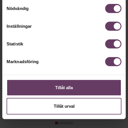
Samtyckesval
Hälsa
Nödvändig
Inställningar
Statistik
Marknadsföring
Annonssamarbete:
Hälsa
Chef + Winningtemp
Tillåt alla
”Skogsbad 
utbrändhet
Delta i Chefbarometern 2026
Tillåt urval