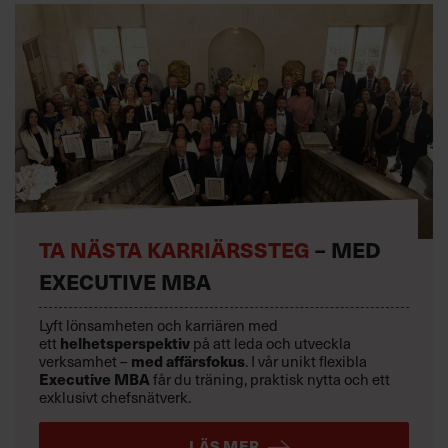
TA NÄSTA KARRIÄRSSTEG
– MED
EXECUTIVE MBA
Lyft lönsamheten och karriären med
ett
helhetsperspektiv
på att leda och utveckla
verksamhet –
med affärsfokus
. I vår unikt flexibla
Executive MBA
får du träning, praktisk nytta och ett
exklusivt chefsnätverk.
LÄS MER