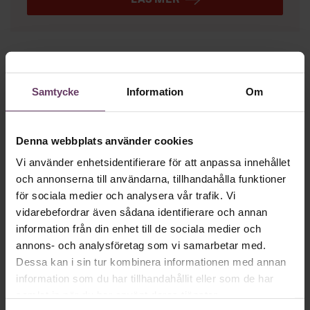
Mer på ämnet
Samtycke
Information
Om
Hälsa
Längre semester, längre liv
Forskare vid Uppsala universitet visar att det finns ett
Denna webbplats använder cookies
samband mellan semester och livslängd.
Vi använder enhetsidentifierare för att anpassa innehållet
och annonserna till användarna, tillhandahålla funktioner
Hälsa
för sociala medier och analysera vår trafik. Vi
”Skogsbad kan förebygga utbrändhet”
vidarebefordrar även sådana identifierare och annan
information från din enhet till de sociala medier och
Beteendevetaren Cia Lundin menar i sin nya bok att naturen
kan bli ett viktigt verktyg för återhämtning, stresshantering
annons- och analysföretag som vi samarbetar med.
och hållbart ledarskap.
Dessa kan i sin tur kombinera informationen med annan
information som du har tillhandahållit eller som de har
samlat in när du har använt deras tjänster.