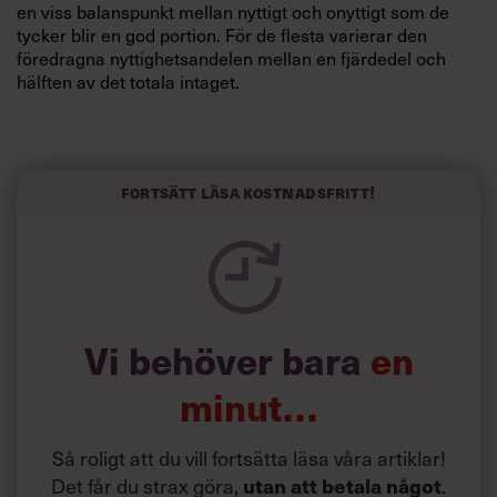
en viss balanspunkt mellan nyttigt och onyttigt som de
tycker blir en god portion. För de flesta varierar den
föredragna nyttighetsandelen mellan en fjärdedel och
hälften av det totala intaget.
Forskarna tror att detta kan vara lösningen för
matindustrin som måste erbjuda nyttiga alternativ men
inte lyckas sälja tillräckligt bra av dem – i stället för att
Fortsätt läsa kostnadsfritt!
sälja hälsoalternativet för sig, sälj nyttighet och synd i ett
paket.
Vi behöver bara
en
minut…
Så roligt att du vill fortsätta läsa våra artiklar!
Det får du strax göra,
utan att betala något
.