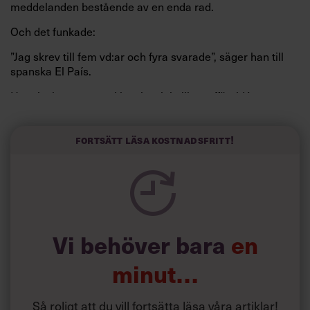
meddelanden bestående av en enda rad.
Och det funkade:
”Jag skrev till fem vd:ar och fyra svarade”, säger han till
spanska El País.
Horwitz har nu utvecklat sitt trick till en affärsidé: appen
Sinceerly som konverterar formellt och minutiöst
välskrivna texter – likt de som skapas av AI – till den
kortfattat slarviga vd-stilen.
Fortsätt läsa kostnadsfritt!
Vi behöver bara
en
minut…
Så roligt att du vill fortsätta läsa våra artiklar!