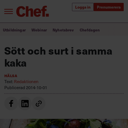
Logga in
Prenumerera
Bra ledare förändrar världen
Utbildningar
Webinar
Nyhetsbrev
Chefdagen
Innehåll från Chef
Sött och surt i samma
Utbildning för ledare
kaka
Chefakademin+
Hälsa
Populära utbildningar
Text:
Redaktionen
Publicerad
2014-10-01
Annonsera
Om oss
Kontakta oss
Kundservice