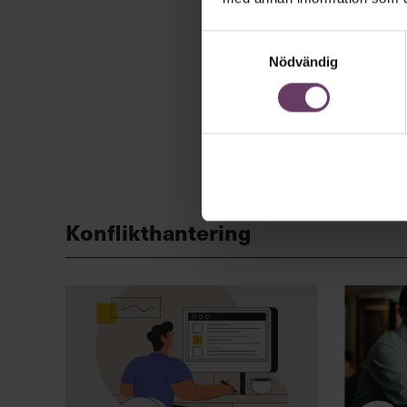
Samtyckesval
Nödvändig
Konflikthantering