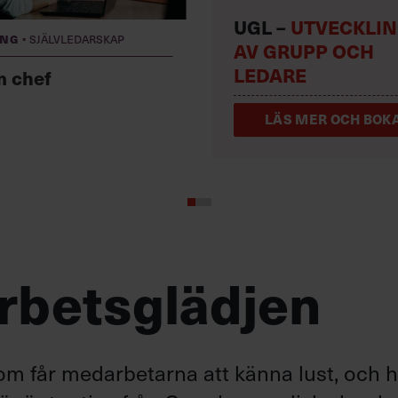
UGL –
UTVECKLI
·
ing
Självledarskap
AV GRUPP OCH
LEDARE
m chef
LÄS MER OCH BOKA
arbetsglädjen
om får medarbetarna att känna lust, och 