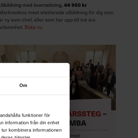
44 950 kr
Utbildning med övernattning,
Marknadens mest etablerade utbildning för dig som
är ny som chef, eller som har upp till två års
erfarenhet.
Boka nu
Om
TA NÄSTA KARRIÄRSSTEG
–
andahålla funktioner för
MED EXECUTIVE MBA
n information från din enhet
 tur kombinera informationen
Lyft lönsamheten och karriären med
deras tjänster.