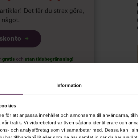
 artiklar! Det får du strax göra,
a något
.
iskonto
gratis
utan tidsbegränsning!
ar
och
psnyheterna!
Information
rt.
Läs vår integritetspolicy här
.
cookies
e för att anpassa innehållet och annonserna till användarna, tillh
vår trafik. Vi vidarebefordrar även sådana identifierare och anna
nnons- och analysföretag som vi samarbetar med. Dessa kan i sin
har tillhandahållit eller som de har samlat in när du har använt 