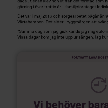
dags”. Sedan klev hon ut från det företag som 
gärning i över trettio år – familjeföretaget Indis
Det var i maj 2016 och sorgearbetet pågår ännu.
Värtahamnen. Det sitter i ryggmärgen att svänga
”Samma dag som jag gick kände jag mig euforis
Vissa dagar kom jag inte upp ur sängen. Jag ku
funkade inte. Jag var så hjärntrött”, säger Sofie 
Indiska Magasinets grundare, Åke Thambert.
Fortsätt läsa kost
I ett och ett halvt års tid har hon brottats med 
fallande försäljningssiffror. Att hon varit på väg a
Vi behöver bar