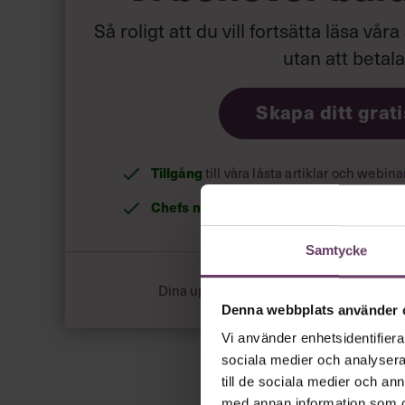
Så roligt att du vill fortsätta läsa våra
utan att betal
Skapa ditt grat
Tillgång
till våra låsta artiklar och webin
Chefs nyhetsbrev
med senaste ledarska
Samtycke
Dina uppgifter delas aldrig med tredje pa
Denna webbplats använder 
Vi använder enhetsidentifierar
sociala medier och analysera 
till de sociala medier och a
med annan information som du 