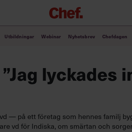
Chefakademin+
Utbildningar
Webinar
Nyhetsbrev
Chefdagen
Lyft ditt ledarskap med C+
Masterclass
Verktyg i vardagen
Ledarskapsbiblioteket
 ”Jag lyckades 
Ledarskapstest
Chef GPT – din chefsassistent i
fickan
 vd — på ett företag som hennes familj by
gare vd för Indiska, om smärtan och sorgen