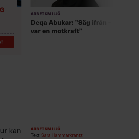
NG
Arbetsmiljö
Anno
Chef +
Deqa Abukar: ”Säg ifrån –
Fast
var en motkraft”
för 
!
hur kan
Arbetsmiljö
Text:
Sara Hammarkrantz