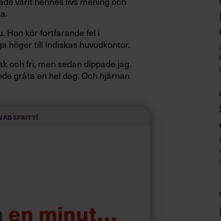
hade varit hennes livs mening och
ka.
 Hon kör fortfarande fel i
 höger till Indiskas huvudkontor.
k och fri, men sedan dippade jag.
nde gråta en hel dag. Och hjärnan
Gunolf, före detta vd och barnbarn till
nadsfritt!
att hon inte lyckades vända Indiskas
tt förlora sin familjs livsverk.
a
en minut…