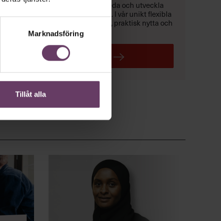
helhetsperspektiv
ett
på att leda och utveckla
med affärsfokus
verksamhet –
. I vår unikt flexibla
Executive MBA
får du träning, praktisk nytta och
ett exklusivt chefsnätverk.
Marknadsföring
LÄS MER
Tillåt alla