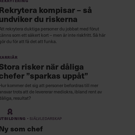
Rekrytering
Rekrytera kompisar – så
undviker du riskerna
Att rekrytera duktiga personer du jobbat med förut
känns som ett säkert kort – men är inte riskfritt. Så här
gör du för att få det att funka.
Karriär
Stora risker när dåliga
chefer ”sparkas uppåt”
Hur kommer det sig att personer befordras till mer
ansvar trots att de levererar mediokra, ibland rent av
dåliga, resultat?
·
Utbildning
Självledarskap
Ny som chef