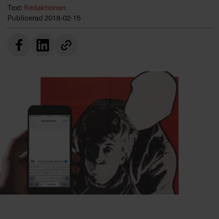
Villkor och policy för
Text:
Redaktionen
Publicerad
2018-02-15
personuppgiftsbehandling
Sök
efter:
Logga in
Prenumerera