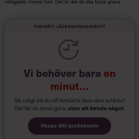
viktigaste, menar han. Det är där du ska börja gräva
redan i dag.
Här är Björn Lundins tre enkla åtgärder som tagit skruv
och höjt arbetsglädjen på Google:
Fortsätt läsa kostnadsfritt!
Vi behöver bara
en
minut…
Så roligt att du vill fortsätta läsa våra artiklar!
Det får du strax göra,
utan att betala något
.
Skapa ditt gratiskonto