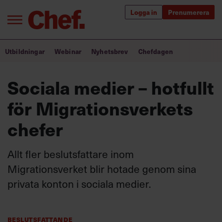
Logga in
Prenumerera
Bra ledare förändrar världen
Utbildningar
Webinar
Nyhetsbrev
Chefdagen
Innehåll från Chef
Sociala medier – hotfullt
Utbildning för ledare
för Migrationsverkets
Chefakademin+
chefer
Populära utbildningar
Allt fler beslutsfattare inom
Migrationsverket blir hotade genom sina
privata konton i sociala medier.
Annonsera
Om oss
Kontakta oss
Kundservice
Beslutsfattande