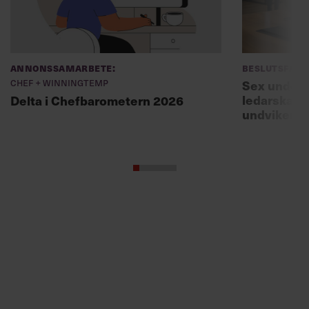
Annonssamarbete:
Beslutsfatt
Chef + Winningtemp
Sex unders
ledarskaps
Delta i Chefbarometern 2026
undviker 