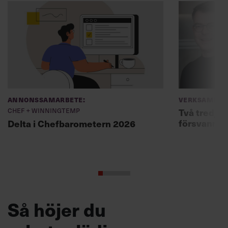
Annonssamarbete:
Verksamhet
Chef + Winningtemp
Två tredjed
försvann –
Delta i Chefbarometern 2026
Så höjer du