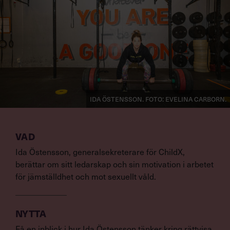
Ida Östensson. Foto: Evelina Carborn.
VAD
Ida Östensson, generalsekreterare för ChildX,
berättar om sitt ledarskap och sin motivation i arbetet
för jämställdhet och mot sexuellt våld.
NYTTA
Få en inblick i hur Ida Östensson tänker kring rättvisa,