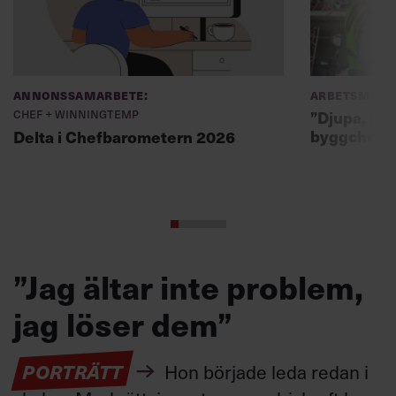
Annonssamarbete:
Arbetsmiljö
Chef + Winningtemp
”Djupa, str
byggchefer
Delta i Chefbarometern 2026
”Jag ältar inte problem,
jag löser dem”
PORTRÄTT
Hon började leda redan i