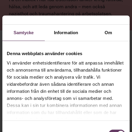
hälsa, och att leda genom andra – men också
nazisthot och traumahantering på arbetsplatsen.
Samtycke
Information
Om
HON HAR KÖRT ETT
crossfit-pass på morgonen. För att
hon lärt sig vikten av återhämtning och för att tuff träning
Denna webbplats använder cookies
låter tankarna vila. ”Meditation funkar inte på mig. Det är
Vi använder enhetsidentifierare för att anpassa innehållet
när jag får ta i som jag rensar huvudet”, säger hon.
och annonserna till användarna, tillhandahålla funktioner
Ida Östensson
är generalsekreterare för ChildX, en
för sociala medier och analysera vår trafik. Vi
organisation som arbetar för att stoppa människohandel
vidarebefordrar även sådana identifierare och annan
och sexuell exploatering av barn. En trygg uppväxt i en
information från din enhet till de sociala medier och
diskussionslysten familj och ett par avgörande händelser i
annons- och analysföretag som vi samarbetar med.
barndomen rustade henne tidigt för att våga göra sin röst
Dessa kan i sin tur kombinera informationen med annan
hörd och stå upp mot orättvisor och övergrepp.
information som du har tillhandahållit eller som de har
Fokuset på lösningar och målinriktade kampanjer har
samlat in när du har använt deras tjänster.
präglat hela hennes karriär.
Samtyckesval