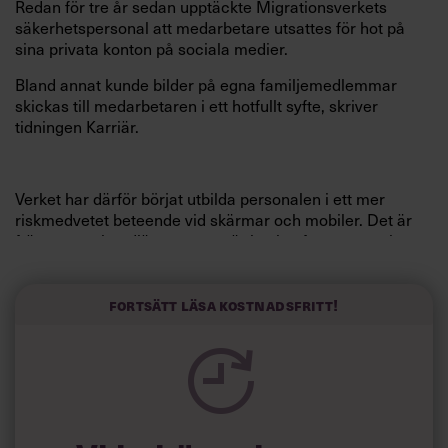
Redan för tre år sedan upptäckte Migrationsverkets
säkerhetspersonal att medarbetare utsattes för hot på
sina privata konton på sociala medier.
Bland annat kunde bilder på egna familjemedlemmar
skickas till medarbetaren i ett hotfullt syfte, skriver
tidningen Karriär.
Verket har därför börjat utbilda personalen i ett mer
riskmedvetet beteende vid skärmar och mobiler. Det är
främst som handläggare som är beslutsfattare som hoten
riktas mot och dessa har prio att få gå utbildningen.
”Vår rekommendation är man ska tänka på vad man
Fortsätt läsa kostnadsfritt!
skriver, vilka bilder man lägger ut, fundera på om den som
vill bli vän med dig är någon som du vill bli vän med – men
absolut inte förbjuda sociala medier”, säger
säkerhetschefen Monica Karum Bergvall.