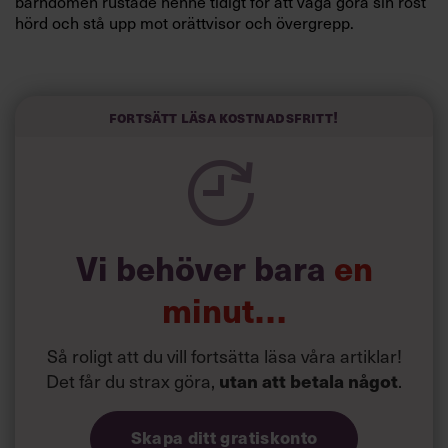
barndomen rustade henne tidigt för att våga göra sin röst
hörd och stå upp mot orättvisor och övergrepp.
Fokuset på lösningar och målinriktade kampanjer har
präglat hela hennes karriär.
”Jag ältar inte problem, jag löser dem”, säger hon.
Fortsätt läsa kostnadsfritt!
Vi behöver bara
en
minut…
Så roligt att du vill fortsätta läsa våra artiklar!
Det får du strax göra,
utan att betala något
.
Skapa ditt gratiskonto