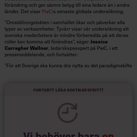
förändring och ger sämre betyg till sina ledare än i andra
länder. Det visar
PwC
:s senaste globala undersökning.
”Omställningstakten i samhället ökar och påverkar alla
typer av verksamheter. Tyvärr visar vår undersökning att
svenska medarbetare är mindre förberedda på att deras
Jessica
roller kan komma att förändras”, säger
Carragher Wallner
, ledarskapsexpert på PwC, i ett
pressmeddelande, och fortsätter:
”För att Sverige ska kunna dra nytta av det paradigmskifte
som
AI
innebär krävs nu ett ännu större fokus på
ledarskap.”
Fortsätt läsa kostnadsfritt!
Från Chefakademin:
5 steg som vänder
förändringsmotstånd
Vi behöver bara
en
Verksamhetsutveckling