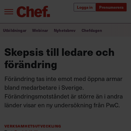
Logga in
Prenumerera
Bra ledare förändrar världen
Utbildningar
Webinar
Nyhetsbrev
Chefdagen
Innehåll från Chef
Skepsis till ledare och
Utbildning för ledare
förändring
Chefakademin+
Förändring tas inte emot med öppna armar
Populära utbildningar
bland medarbetare i Sverige.
Förändringsmotståndet är större än i andra
länder visar en ny undersökning från PwC.
Annonsera
Om oss
Kontakta oss
Verksamhetsutveckling
Kundservice