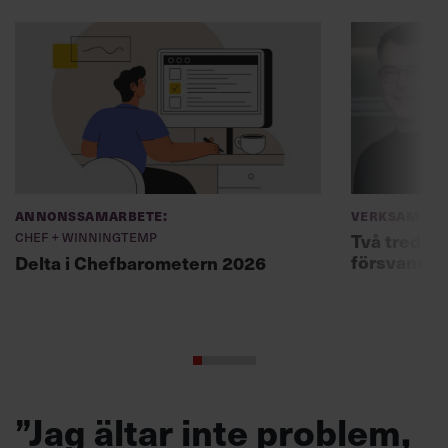
Annonssamarbete:
Verksamhet
Chef + Winningtemp
Två tredjed
försvann –
Delta i Chefbarometern 2026
”Jag ältar inte problem,