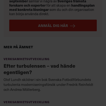
september
Sveriges främsta
samlar vi några av
forskare och experter
handlingsplan
för att skapa en
med konkreta lösningar
som du och din organisation
kan börja använda direkt.
ANMÄL DIG HÄR
Mer på ämnet
Verksamhetsutveckling
Efter turbulensen – vad hände
egentligen?
Olof Lundh skildrar i sin bok Svenska Fotbollförbundets
turbulenta moderniseringsförsök under Fredrik Reinfeldt
och Andrea Möllerberg.
Verksamhetsutveckling