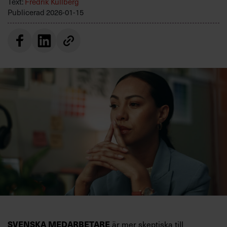
Text:
Fredrik Kullberg
Villkor och policy för
Publicerad
2026-01-15
personuppgiftsbehandling
Sök
efter:
Logga in
Prenumerera
SVENSKA MEDARBETARE
är mer skeptiska till