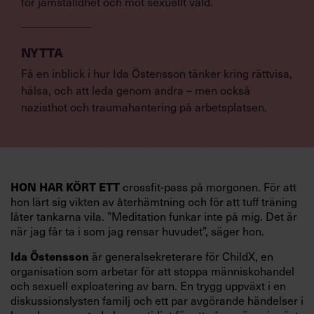
för jämställdhet och mot sexuellt våld.
NYTTA
Få en inblick i hur Ida Östensson tänker kring rättvisa,
hälsa, och att leda genom andra – men också
nazisthot och traumahantering på arbetsplatsen.
HON HAR KÖRT ETT
crossfit-pass på morgonen. För att
hon lärt sig vikten av återhämtning och för att tuff träning
låter tankarna vila. ”Meditation funkar inte på mig. Det är
när jag får ta i som jag rensar huvudet”, säger hon.
Ida Östensson
är generalsekreterare för ChildX, en
organisation som arbetar för att stoppa människohandel
och sexuell exploatering av barn. En trygg uppväxt i en
diskussionslysten familj och ett par avgörande händelser i