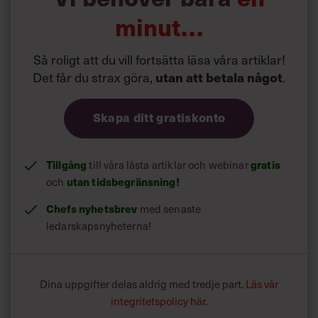
Text:
Fredrik Kullberg
minut…
Publicerad
2026-01-15
Så roligt att du vill fortsätta läsa våra artiklar!
Det får du strax göra,
utan att betala något
.
Skapa ditt gratiskonto
Tillgång
gratis
till våra låsta artiklar och webinar
utan tidsbegränsning!
och
Chefs nyhetsbrev
med senaste
ledarskapsnyheterna!
Dina uppgifter delas aldrig med tredje part.
Läs vår
integritetspolicy här
.