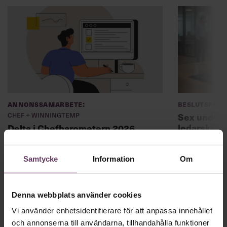
Annonssamarbete:
Beslutsfatt
Chef + Winningtemp
Sex unders
ledarskaps
Delta i Chefbarometern 2026
undviker 
Samtycke
Information
Om
Denna webbplats använder cookies
Vi använder enhetsidentifierare för att anpassa innehållet
och annonserna till användarna, tillhandahålla funktioner