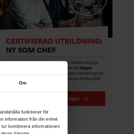
CERTIFIERAD UTBILDNING:
NY SOM CHEF
Ge dig själv eller dina nya chefer bästa möjliga
start i rollen – och förutsättningar att
skapa
resultat.
Sveriges mest etablerade utbildning för
dig med upp till två års erfarenhet av chefsyrket.
Om
Löpande starter.
LÄS MER OCH BOKA!
andahålla funktioner för
n information från din enhet
 tur kombinera informationen
deras tjänster.