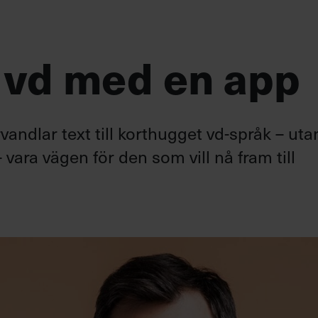
 vd med en app
andlar text till korthugget vd-språk – uta
 vara vägen för den som vill nå fram till