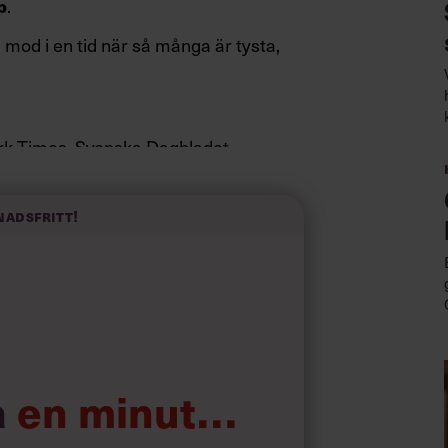
.
p
mod i en tid när så många är tysta,
York Times, Svenska Dagbladet.
nadsfritt!
a
en minut…