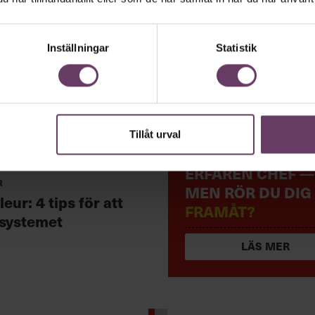
Inställningar
Statistik
Tillåt urval
ERFAREN CHEF —
r
MEN RÖR DU DIG
leur: 4 tips för att
FRAMÅT?
systemet
LÄS MER