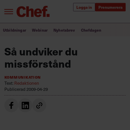
Logga in
Prenumerera
Bra ledare förändrar världen
Utbildningar
Webinar
Nyhetsbrev
Chefdagen
Innehåll från Chef
Så undviker du
Utbildning för ledare
missförstånd
Chefakademin+
Kommunikation
Populära utbildningar
Text:
Redaktionen
Publicerad
2009-04-29
Annonsera
Om oss
Kontakta oss
Kundservice