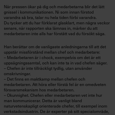
Villkor och policy för
När pressen ökar på dig och medarbetarna blir det lätt
personuppgiftsbehandling
gnissel i kommunikationen. Ni som innan förstod
varandra så bra, talar nu hela tiden förbi varandra.
Du tycker att du har förklarat glasklart, men några veckor
Sök
senare, när rapporten ska lämnas in, märker du att
efter:
medarbetaren inte alls har förstått vad du försökt säga.
Han berättar om de vanligaste anledningarna till att det
uppstår missförstånd mellan chef och medarbetare:
– Medarbetaren är i chock, exempelvis om det är ett
uppsägningssamtal, och kan inte ta in vad chefen säger.
– Chefen är inte tillräckligt tydlig, utan använder
omskrivningar.
Logga in
– Det finns en maktkamp mellan chefen och
medarbetaren. Att höra eller förstå fel är en omedveten
Prenumerera
försvarsmekanism hos medarbetaren.
– Okunnighet. Chefen eller medarbetaren vet inte hur
man kommunicerar. Detta är vanligt bland
naturvetenskapligt orienterade chefer, till exempel inom
verkstadsindustrin. De är experter på sitt specialområde,