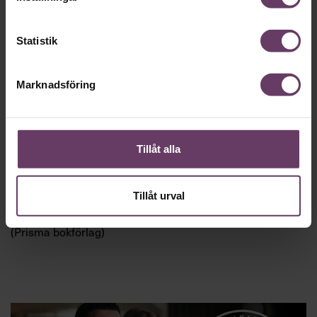
ligger bakom. Föreslå en ändring, och hur medarbetaren
kan fortsätta att utvecklas på arbetsplatsen. Om han eller
hon inte vill det, kanske han eller hon måste börja någon
Statistik
annanstans. Kräv inte att medarbetaren ska bestämma
sig, utan sätt upp en ny tid för ett möte. Då har
medarbetaren fått tid på sig att reflektera över vad
Marknadsföring
han/hon vill och hur ni kan gå vidare.
FAKTA
Anders Engquist
Tillåt alla
Bakgrund: Började sin karriär som stins på SJ. Utbildade
sig sedan till pedagog och psykolog. Har doktorerat i
utvecklingssamtal och skrivit tolv böcker om
Tillåt urval
kommunikation. En av dem är den populära »Förstånd
och missförstånd – samtalsmetodik för arbetslivet«
(Prisma bokförlag)