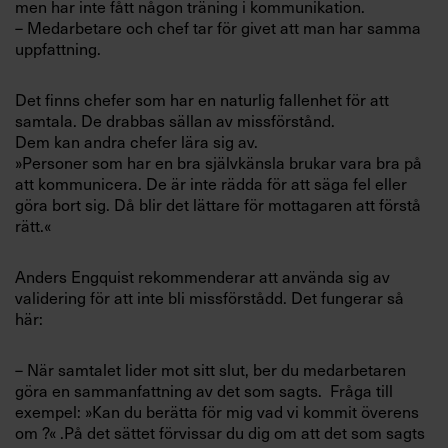
men har inte fått någon träning i kommunikation.
– Medarbetare och chef tar för givet att man har samma
uppfattning.
Det finns chefer som har en naturlig fallenhet för att
samtala. De drabbas sällan av missförstånd.
Dem kan andra chefer lära sig av.
»Personer som har en bra självkänsla brukar vara bra på
att kommunicera. De är inte rädda för att säga fel eller
göra bort sig. Då blir det lättare för mottagaren att förstå
rätt.«
Anders Engquist rekommenderar att använda sig av
validering för att inte bli missförstådd. Det fungerar så
här:
– När samtalet lider mot sitt slut, ber du medarbetaren
göra en sammanfattning av det som sagts. Fråga till
exempel: »Kan du berätta för mig vad vi kommit överens
om ?« .På det sättet förvissar du dig om att det som sagts