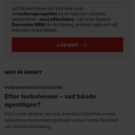
Lyft lönsamheten och karriären med
ett
helhetsperspektiv
på att leda och utveckla
verksamhet –
med affärsfokus
. I vår unikt flexibla
Executive MBA
får du träning, praktisk nytta och ett
exklusivt chefsnätverk.
LÄS MER
Mer på ämnet
Verksamhetsutveckling
Efter turbulensen – vad hände
egentligen?
Olof Lundh skildrar i sin bok Svenska Fotbollförbundets
turbulenta moderniseringsförsök under Fredrik Reinfeldt
och Andrea Möllerberg.