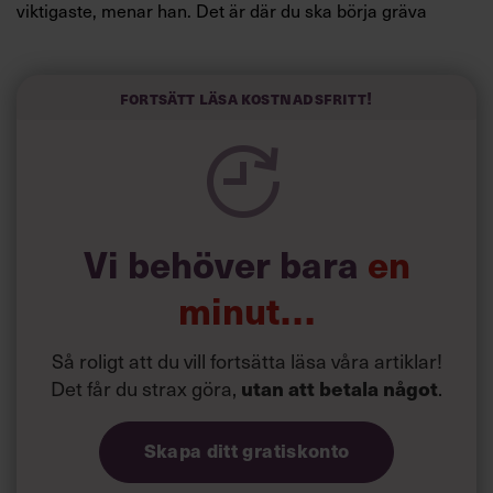
viktigaste, menar han. Det är där du ska börja gräva
redan i dag.
Här är Björn Lundins tre enkla åtgärder som tagit skruv
och höjt arbetsglädjen på Google:
Fortsätt läsa kostnadsfritt!
Vi behöver bara
en
minut…
Så roligt att du vill fortsätta läsa våra artiklar!
Det får du strax göra,
.
utan att betala något
Skapa ditt gratiskonto