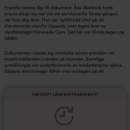
Villkor och policy för
Framför henne låg 15 dokument. Åsa Walderik hade
personuppgiftsbehandling
precis slagit ­­sig ner vid sitt skrivbord för första gången
när hon såg dem. Hon var nytillträdd chef på ett
äldreboende utanför Uppsala, som tagits över av
Sök
vårdföretaget ­Förenade Care. Det här var ­första dagen på
efter:
jobbet.
Dokumenten visade sig innehålla varsin anmälan om
missförhållanden i vården på boendet. Samtliga
anmälningar var undertecknade av medarbetarna själva.
Sådana anmälningar tillhör inte vardagen på ett
äldreboende. 15 stycken är något unikt. Det blev alldeles
blankt i Åsa Walderiks huvud.
Logga in
Fortsätt läsa kostnadsfritt!
»’Det här är inte sant’, tänkte jag. ’Så här kan det inte
Prenumerera
vara’«, berättar hon i dag, fyra år senare.
När hon ser tillbaka på händelsen förstår hon att
anmälningarna egentligen inte hade något med vården att
göra. Det var hennes nya medarbetare som ville testa
henne. De misstrodde ledningen, företaget och varandra.