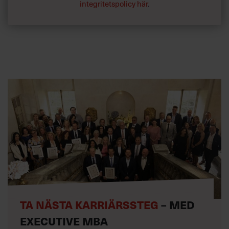
När Chef frågar sina läsare vilka som är de viktigaste
integritetspolicy här
.
frågorna hamnar rutiner och processer i topp år efter år.
TA NÄSTA KARRIÄRSSTEG
– MED
EXECUTIVE MBA