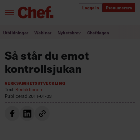
Logga in
Prenumerera
Bra ledare förändrar världen
Utbildningar
Webinar
Nyhetsbrev
Chefdagen
Innehåll från Chef
Så står du emot
Utbildning för ledare
kontrollsjukan
Chefakademin+
Verksamhetsutveckling
Populära utbildningar
Text:
Redaktionen
Publicerad
2011-01-03
Annonsera
Om oss
Kontakta oss
Kundservice