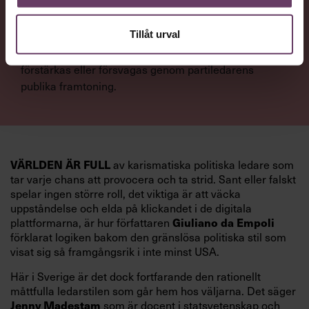
NYTTA
Tillåt urval
Få förståelse för hur politisk trovärdighet kan
förstärkas eller försvagas genom partiledarens
publika framtoning.
VÄRLDEN ÄR FULL
av karismatiska politiska ledare som
tar varje chans att provocera och ta strid. Sant eller falskt
spelar ingen större roll, det viktiga är att väcka
uppståndelse och elda på klickandet i de digitala
Giuliano da Empoli
plattformarna, är hur författaren
förklarat logiken bakom den gränslösa politiska stil som
visat sig så framgångsrik i inte minst USA.
Här i Sverige är det dock fortfarande den rationellt
måttfulla ledarstilen som går hem hos väljarna. Det säger
Jenny Madestam
som är docent i statsvetenskap och