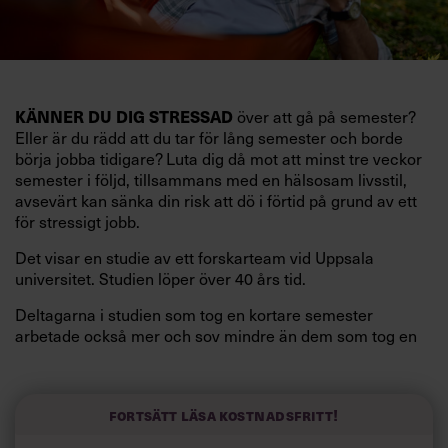
KÄNNER DU DIG STRESSAD
över att gå på semester?
Eller är du rädd att du tar för lång semester och borde
börja jobba tidigare? Luta dig då mot att minst tre veckor
semester i följd, tillsammans med en hälsosam livsstil,
avsevärt kan sänka din risk att dö i förtid på grund av ett
för stressigt jobb.
Det visar en studie av ett forskarteam vid Uppsala
universitet. Studien löper över 40 års tid.
Deltagarna i studien som tog en kortare semester
arbetade också mer och sov mindre än dem som tog en
längre semester, vilket ytterligare ökade stressen i deras
liv.
Forskarna tror sig dessutom kunna uttyda att en längre
Fortsätt läsa kostnadsfritt!
semester har större betydelse för långlevnad än andra