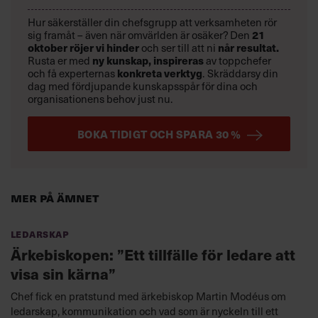
Hur säkerställer din chefsgrupp att verksamheten rör
21
sig framåt – även när omvärlden är osäker? Den
oktober
röjer vi hinder
når resultat.
och ser till att ni
ny kunskap,
inspireras
Rusta er med
av toppchefer
konkreta verktyg
och få experternas
.
Skräddarsy din
dag med fördjupande kunskapsspår för dina och
organisationens behov just nu.
BOKA TIDIGT OCH SPARA 30 %
Mer på ämnet
Ledarskap
Ärkebiskopen: ”Ett tillfälle för ledare att
visa sin kärna”
Chef fick en pratstund med ärkebiskop Martin Modéus om
ledarskap, kommunikation och vad som är nyckeln till ett