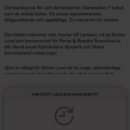
Villkor och policy för
Det klankas på 80- och 90-talisterna i Generation Y (why),
personuppgiftsbehandling
som de också kallas. De anses egocentrerade,
ifrågasättande och uppkäftiga. En mardröm för chefen.
Sök
efter:
Den bilden stämmer inte, menar Ulf Larsson, vd på Gröna
Lund och koncernchef för Parks & Resorts Scandinavia,
där bland annat Kolmårdens djurpark och Skara
Sommarland också ingår.
»Det är viktigt för Gröna Lund att ha unga, självständiga
personer med egna idéer och vilja att ta ansvar. Som
vågar höja rösten och slå ner på sådant de tycker är fel
eller inte fungerar. Grönan har öppet bara 120 dagar om
Logga in
året och då måste allting vara på topp, varje dag är en
Fortsätt läsa kostnadsfritt!
procent av omsättningen«, säger Ulf Larsson.
Prenumerera
Bland unga i Stockholm är ett sommarjobb på Grönan
»hett«. 10 000 personer söker cirka 1 000 lediga platser.
De flesta sållas bort redan på internet då de ska beskriva