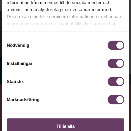
information från din enhet till de sociala medier och
annons- och analysföretag som vi samarbetar med.
Dessa kan i sin tur kombinera informationen med annan
information som du har tillhandahållit eller som de har
samlat in när du har använt deras tjänster.
Samtyckesval
Nödvändig
Inställningar
Jenny Madestam, docent i statsvetenskap.
Statistik
Marknadsföring
VAD
Statsvetaren Jenny Madestam, lektor vid Södertörns
högskola, går igenom vilka egenskaper svenska
väljare värderar hos en partiledare.
Tillåt alla