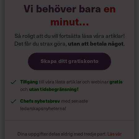
sig själva och förklara varför de vill jobba på den anrika
Vi behöver bara
en
nöjesparken.
minut…
Går man vidare väntar »auditions« med rollspel där
individens agerande noggrant bedöms vid arrangerade
Så roligt att du vill fortsätta läsa våra artiklar!
situationer typ »Hur gör du när någon vinner högsta
Det får du strax göra,
utan att betala något
.
vinsten i Chokladhjulet?«
Skapa ditt gratiskonto
Tillgång
gratis
till våra låsta artiklar och webinar
utan tidsbegränsning!
och
Chefs nyhetsbrev
med senaste
ledarskapsnyheterna!
Dina uppgifter delas aldrig med tredje part.
Läs vår