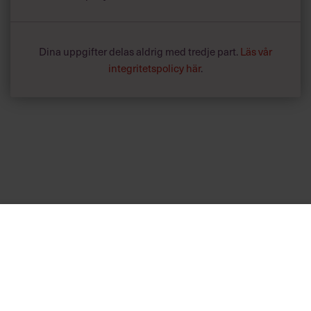
Dina uppgifter delas aldrig med tredje part.
Läs vår
integritetspolicy här
.
Annonssamarbete:
Hälsa