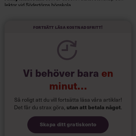
lektor vid Södertörns högskola.
”Svenskarna tar politik på allvar och brukar uppskatta
politiker som har framtoningen av att vara kunniga,
Fortsätt läsa kostnadsfritt!
kompetenta och stå med båda fötterna på jorden. Hellre
en tråkig partiledare i foträta skor än en känslomässig
spelevink i högklackat, är hur jag brukar sammanfatta de
önskningar som svenskarna för fram i undersökningar.”
Läs mer:
Vi behöver bara
en
Siri Wikander: ”Led som i
början av pandemin”
minut…
Så roligt att du vill fortsätta läsa våra artiklar!
Det får du strax göra,
utan att betala något
.
Skapa ditt gratiskonto