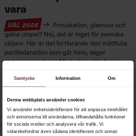
vara
VAL 2026
Provokation, glamour och
galna utspel? Nej, det är inget för svenska
väljare. Här är det fortfarande den måttfulla
partiledarstilen som går hem, säger
statsvetaren Jenny Madestam: ”Hellre en
tråkig partiledare i foträta skor, än en
känslomässig spelevink i högklackat.”
Samtycke
Information
Om
Denna webbplats använder cookies
Ledarskap
Text:
Fredrik Kullberg
Vi använder enhetsidentifierare för att anpassa innehållet
Publicerad
2026-08-03
och annonserna till användarna, tillhandahålla funktioner
för sociala medier och analysera vår trafik. Vi
vidarebefordrar även sådana identifierare och annan