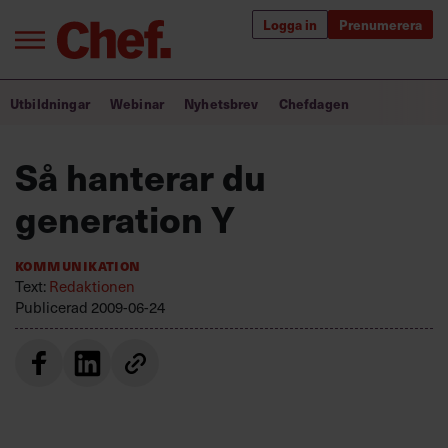
Logga in
Prenumerera
Bra ledare förändrar världen
Utbildningar
Webinar
Nyhetsbrev
Chefdagen
Innehåll från Chef
Så hanterar du
Utbildning för ledare
generation Y
Chefakademin+
Kommunikation
Populära utbildningar
Text:
Redaktionen
Publicerad
2009-06-24
Annonsera
Om oss
Kontakta oss
Kundservice