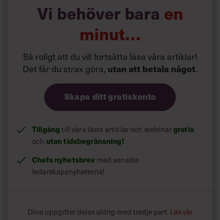
hur engagerade de anställda är i målen och vad de lägger
Vi behöver bara
en
sin uppmärksamhet på.
minut…
Studien visade att anställda och arbetsgrupper med låg
motivation presterade bättre när chefen visade hur långt
Så roligt att du vill fortsätta läsa våra artiklar!
de redan hade kommit på sin väg mot målet.
Det får du strax göra,
.
utan att betala något
Men att använda samma strategi gentemot anställda som
hade stark motivation var inte lika framgångsrikt. De
presterade i stället bättre när chefen visade hur mycket
Skapa ditt gratiskonto
arbete som var kvar att göra innan målet var uppnått.
Tillgång
till våra låsta artiklar och webinar
gratis
och
utan tidsbegränsning!
Chefs nyhetsbrev
med senaste
ledarskapsnyheterna!
Dina uppgifter delas aldrig med tredje part.
Läs vår