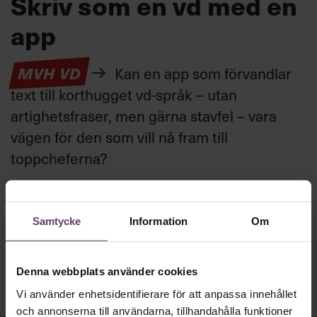
Skriv som en vd med en
app
MVH VD
Kan en app som förvandlar
text till korthugget vd-språk – utan
artighetsfraser, men gärna stavfel – vara
vägen för den som vill nå fram till
toppcheferna?
Kommunikation
Samtycke
Information
Om
Text:
Fredrik Kullberg
Publicerad
2026-08-07
Denna webbplats använder cookies
Vi använder enhetsidentifierare för att anpassa innehållet
och annonserna till användarna, tillhandahålla funktioner