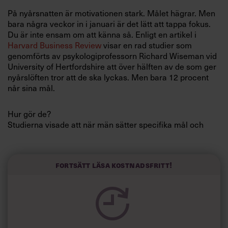
Villkor och policy för
På nyårsnatten är motivationen stark. Målet hägrar. Men
personuppgiftsbehandling
bara några veckor in i januari är det lätt att tappa fokus.
Du är inte ensam om att känna så. Enligt en artikel i
Harvard Business Review
visar en rad studier som
Sök
genomförts av psykologiprofessorn Richard Wiseman vid
efter:
University of Hertfordshire att över hälften av de som ger
nyårslöften tror att de ska lyckas. Men bara 12 procent
når sina mål.
Hur gör de?
Studierna visade att när män sätter specifika mål och
skriver ner dem ökar deras chanser att nå målet med 22
procent. För kvinnor är det bättre att berätta om sina mål
Logga in
för familj och vänner. Då har de tio procents större chans
Fortsätt läsa kostnadsfritt!
att lyckas.
Prenumerera
Många chefer har som uppgift få medarbetarna att hålla
fast vid sina mål. Då måste man ta till andra metoder.
Forskning från Chicago University Graduate School of
Business tyder på att din chans att nå framgång beror på