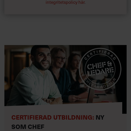
integritetspolicy här
.
CERTIFIERAD UTBILDNING:
NY
SOM CHEF