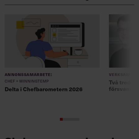
Annonssamarbete:
Verksamhet
Chef + Winningtemp
Två tredjed
försvann –
Delta i Chefbarometern 2026