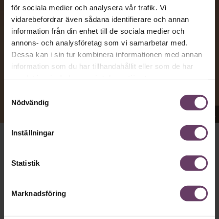
för sociala medier och analysera vår trafik. Vi
vidarebefordrar även sådana identifierare och annan
information från din enhet till de sociala medier och
annons- och analysföretag som vi samarbetar med.
Dessa kan i sin tur kombinera informationen med annan
information som du har tillhandahållit eller som de har
samlat in när du har använt deras tjänster.
Samtyckesval
Nödvändig
Appen Sinceerly imiterar vd:ars kortfattade språk.
Inställningar
att nå och besvarar inte alltid
VD:AR KAN VARA SVÅRA
mejl från främlingar. Men studenten
på
Ben Horwitz
Statistik
Harvard Business School kom på ett trick: Han skapade
en app som imiterar toppchefernas sätt att skriva, med
stavfel, utan hälsningsfraser och mycket kortfattade
Marknadsföring
meddelanden bestående av en enda rad.