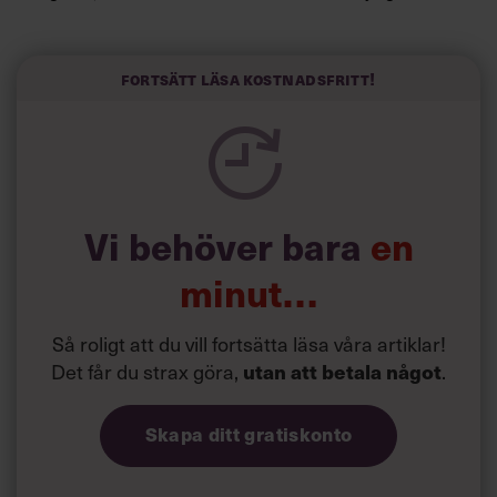
redan i dag.
Här är Björn Lundins tre enkla åtgärder som tagit skruv
och höjt arbetsglädjen på Google:
Fortsätt läsa kostnadsfritt!
Vi behöver bara
en
minut…
Så roligt att du vill fortsätta läsa våra artiklar!
Det får du strax göra,
.
utan att betala något
Skapa ditt gratiskonto