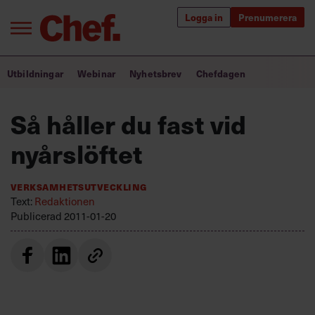
Logga in
Prenumerera
Bra ledare förändrar världen
Utbildningar
Webinar
Nyhetsbrev
Chefdagen
Innehåll från Chef
Så håller du fast vid
Utbildning för ledare
nyårslöftet
Chefakademin+
Verksamhetsutveckling
Populära utbildningar
Text:
Redaktionen
Publicerad
2011-01-20
Annonsera
Om oss
Kontakta oss
Kundservice