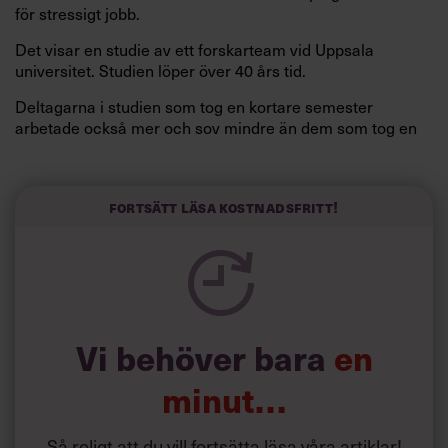
för stressigt jobb.
Det visar en studie av ett forskarteam vid Uppsala
universitet. Studien löper över 40 års tid.
Deltagarna i studien som tog en kortare semester
arbetade också mer och sov mindre än dem som tog en
längre semester, vilket ytterligare ökade stressen i deras
liv.
Forskarna tror sig dessutom kunna uttyda att en längre
Fortsätt läsa kostnadsfritt!
semester har större betydelse för långlevnad än andra
försök att förändra livsstilsvanor.
Vi behöver bara
en
minut…
Så roligt att du vill fortsätta läsa våra artiklar!