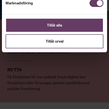
Marknadsföring
Jenny Madestam, docent i statsvetenskap.
Tillåt alla
VAD
Statsvetaren Jenny Madestam, lektor vid Södertörns
Tillåt urval
högskola, går igenom vilka egenskaper svenska
väljare värderar hos en partiledare.
NYTTA
Få förståelse för hur politisk trovärdighet kan
förstärkas eller försvagas genom partiledarens
publika framtoning.