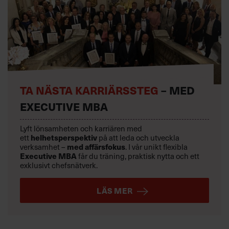
TA NÄSTA KARRIÄRSSTEG
– MED
EXECUTIVE MBA
Lyft lönsamheten och karriären med
helhetsperspektiv
ett
på att leda och utveckla
med affärsfokus
verksamhet –
. I vår unikt flexibla
Executive MBA
får du träning, praktisk nytta och ett
exklusivt chefsnätverk.
LÄS MER