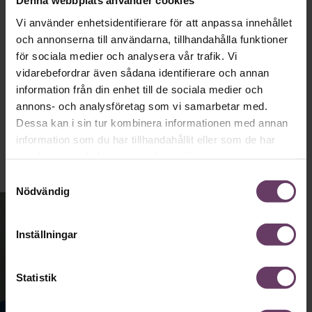
Denna webbplats använder cookies
tråkig partiledare i foträta skor, än en
Vi använder enhetsidentifierare för att anpassa innehållet
känslomässig spelevink i högklackat.”
och annonserna till användarna, tillhandahålla funktioner
för sociala medier och analysera vår trafik. Vi
vidarebefordrar även sådana identifierare och annan
Ledarskap
information från din enhet till de sociala medier och
Text:
Fredrik Kullberg
annons- och analysföretag som vi samarbetar med.
Publicerad
2026-08-03
Dessa kan i sin tur kombinera informationen med annan
information som du har tillhandahållit eller som de har
samlat in när du har använt deras tjänster.
Samtyckesval
Nödvändig
Inställningar
Statistik