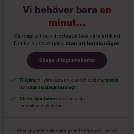
Läs mer:
Vi behöver bara
en
Siri Wikander: ”Led som i
början av pandemin”
minut…
Så roligt att du vill fortsätta läsa våra artiklar!
Det får du strax göra,
utan att betala något
.
Skapa ditt gratiskonto
Tillgång
gratis
till våra låsta artiklar och webinar
utan tidsbegränsning!
och
Chefs nyhetsbrev
med senaste
ledarskapsnyheterna!
Dina uppgifter delas aldrig med tredje part.
Läs vår