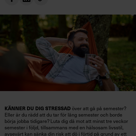
KÄNNER DU DIG STRESSAD
över att gå på semester?
Eller är du rädd att du tar för lång semester och borde
börja jobba tidigare? Luta dig då mot att minst tre veckor
semester i följd, tillsammans med en hälsosam livsstil,
avsevärt kan sänka din risk att dö i förtid på grund av ett