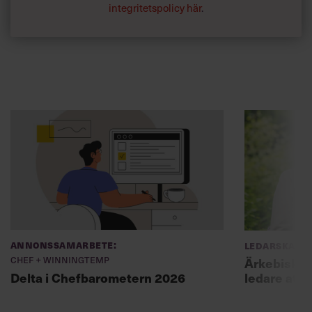
integritetspolicy här
.
Annonssamarbete:
Ledarskap
Chef + Winningtemp
Ärkebiskopen
ledare att 
Delta i Chefbarometern 2026