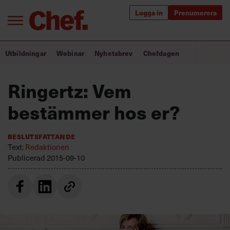
Logga in
Prenumerera
Bra ledare förändrar världen
Utbildningar
Webinar
Nyhetsbrev
Chefdagen
Innehåll från Chef
Ringertz: Vem
Utbildning för ledare
bestämmer hos er?
Chefakademin+
Beslutsfattande
Populära utbildningar
Text:
Redaktionen
Publicerad
2015-09-10
Annonsera
Om oss
Kontakta oss
Kundservice