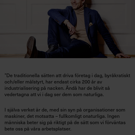
Villkor och policy för
personuppgiftsbehandling
Sök
efter:
”De traditionella sätten att driva företag i dag, byråkratiskt
och/eller målstyrt, har endast cirka 200 år av
industrialisering på nacken. Ändå har de blivit så
Logga in
vedertagna att vi i dag ser dem som naturliga.
Prenumerera
I själva verket är de, med sin syn på organisationer som
maskiner, det motsatta – fullkomligt onaturliga. Ingen
människa beter sig på riktigt på de sätt som vi förväntas
bete oss på våra arbetsplatser.