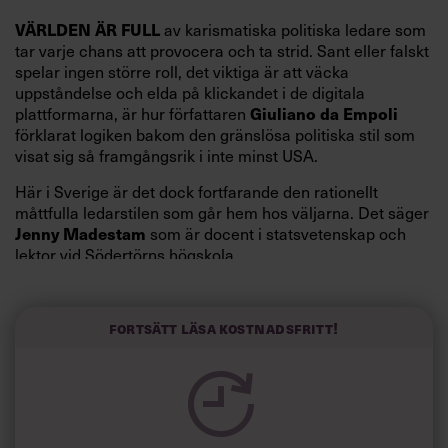
VÄRLDEN ÄR FULL
av karismatiska politiska ledare som
tar varje chans att provocera och ta strid. Sant eller falskt
spelar ingen större roll, det viktiga är att väcka
uppståndelse och elda på klickandet i de digitala
Giuliano da Empoli
plattformarna, är hur författaren
förklarat logiken bakom den gränslösa politiska stil som
visat sig så framgångsrik i inte minst USA.
Här i Sverige är det dock fortfarande den rationellt
måttfulla ledarstilen som går hem hos väljarna. Det säger
Jenny Madestam
som är docent i statsvetenskap och
lektor vid Södertörns högskola.
”Svenskarna tar politik på allvar och brukar uppskatta
politiker som har framtoningen av att vara kunniga,
Fortsätt läsa kostnadsfritt!
kompetenta och stå med båda fötterna på jorden. Hellre
en tråkig partiledare i foträta skor än en känslomässig
spelevink i högklackat, är hur jag brukar sammanfatta de
önskningar som svenskarna för fram i undersökningar.”