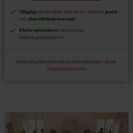
Erik Ringertz
Tillgång
gratis
till våra låsta artiklar och webinar
utan tidsbegränsning!
och
Gör:
Koncernchef Netlight Consulting.
Chefs nyhetsbrev
med senaste
Ålder:
40.
ledarskapsnyheterna!
Bor:
I München med fru Magdalena och 4 barn, Maud,
Georg, Isabelle och Sofie.
Karriär i korthet:
Civilingenjör Industriell ekonomi KTH.
Startade Netlight 1999. Konsult och säljare 2000.
Dina uppgifter delas aldrig med tredje part.
Läs vår
Managing Director Netlight Consulting Ltd 2001. Vd
integritetspolicy här
.
Netlight Consulting AB 2003.