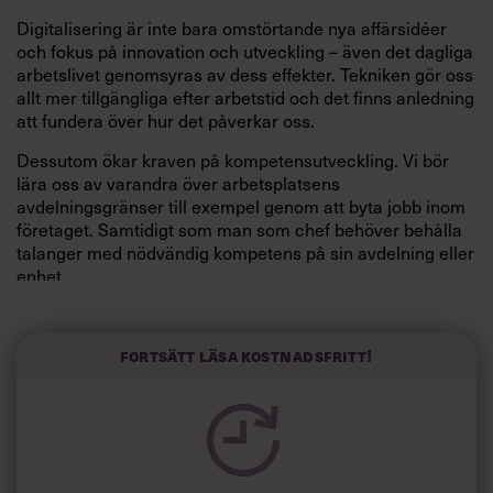
Digitalisering är inte bara omstörtande nya affärsidéer
och fokus på innovation och utveckling – även det dagliga
arbetslivet genomsyras av dess effekter. Tekniken gör oss
allt mer tillgängliga efter arbetstid och det finns anledning
att fundera över hur det påverkar oss.
Dessutom ökar kraven på kompetensutveckling. Vi bör
lära oss av varandra över arbetsplatsens
avdelningsgränser till exempel genom att byta jobb inom
företaget. Samtidigt som man som chef behöver behålla
talanger med nödvändig kompetens på sin avdelning eller
enhet.
Allt detta innebär nya utmaningar för ledarskapet. Bland
annat i att leda de som inte är på plats – eller är utspridda
Fortsätt läsa kostnadsfritt!
över ett kontorslandskap utan fasta platser – att ge rätt
tekniska verktyg för att möjliggöra
hemmajobb. Och för
såväl hr-ansvariga som ledning att skapa incitament för
att ’släppa iväg’ kompetenta och viktiga medarbetare.