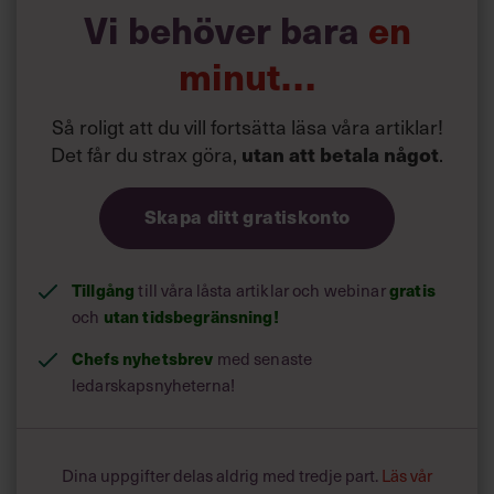
Läs också:
Vi behöver bara
en
Skrotade it-avdelningen – hyllas som digital
stjärna
minut…
Så roligt att du vill fortsätta läsa våra artiklar!
Möjligheter till flexibelt arbete är viktigt för
Det får du strax göra,
utan att betala något
.
medarbetarnas välbefinnande. Det visar en ny stor
undersökning, där 1352
hr-ansvariga och linjechefer på
företag
med fler än 500 anställda i 16 europeiska länder
Skapa ditt gratiskonto
har intervjuats. Här ligger Norden i framkant, visar
siffrorna framtagna av IDC på uppdrag av
mjukvaruföretaget Cornerstone on Demand.
Tillgång
till våra låsta artiklar och webinar
gratis
och
utan tidsbegränsning!
Chefs nyhetsbrev
med senaste
ledarskapsnyheterna!
Dina uppgifter delas aldrig med tredje part.
Läs vår