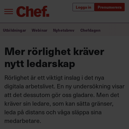
Logga in
Prenumerera
Bra ledare förändrar världen
Utbildningar
Webinar
Nyhetsbrev
Chefdagen
Innehåll från Chef
Mer rörlighet kräver
Utbildning för ledare
nytt ledarskap
Chefakademin+
Rörlighet är ett viktigt inslag i det nya
Populära utbildningar
digitala arbetslivet. En ny undersökning visar
att det dessutom gör oss gladare. Men det
kräver sin ledare, som kan sätta gränser,
Annonsera
leda på distans och våga släppa sina
Om oss
medarbetare.
Kontakta oss
Kundservice