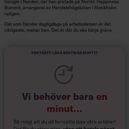
Google i Norden, när han pratade på Nordic Happiness
Summit, arrangerat av Handelshögskolan i Stockholm
nyligen.
Det som händer dagligdags på arbetsplatsen är det
viktigaste, menar han. Det är där du ska börja gräva
redan i dag.
Här är Björn Lundins tre enkla åtgärder som tagit skruv
och höjt arbetsglädjen på Google:
Fortsätt läsa kostnadsfritt!
Vi behöver bara
en
minut…
Så roligt att du vill fortsätta läsa våra artiklar!
Det får du strax göra,
utan att betala något
.