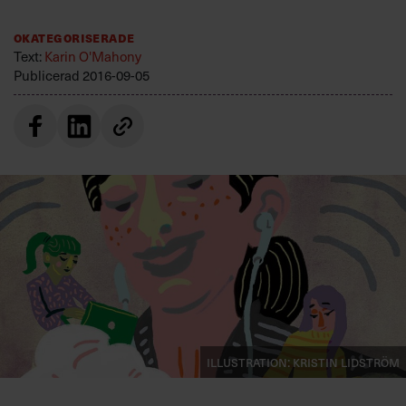
Villkor och policy för
personuppgiftsbehandling
Okategoriserade
Text:
Karin O'Mahony
Publicerad
2016-09-05
Sök
efter:
Logga in
Prenumerera
Illustration: Kristin Lidström