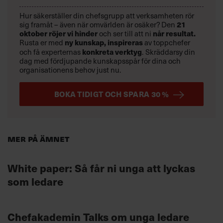
Hur säkerställer din chefsgrupp att verksamheten rör
sig framåt – även när omvärlden är osäker? Den
21
oktober
röjer vi hinder
och ser till att ni
når resultat.
Rusta er med
ny kunskap,
inspireras
av toppchefer
och få experternas
konkreta verktyg
.
Skräddarsy din
dag med fördjupande kunskapsspår för dina och
organisationens behov just nu.
BOKA TIDIGT OCH SPARA 30 %
Mer på ämnet
White paper: Så får ni unga att lyckas
som ledare
Chefakademin Talks om unga ledare