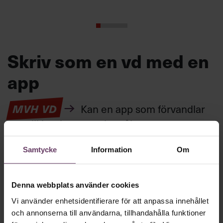
Skriv som en vd med en
app
MVH VD
Kan en app som förvandlar
text till korthugget vd-språk – utan
artighetsfraser, men gärna stavfel – vara
Samtycke
Information
Om
vägen för den som vill nå fram till
toppcheferna?
Denna webbplats använder cookies
Vi använder enhetsidentifierare för att anpassa innehållet
Kommunikation
och annonserna till användarna, tillhandahålla funktioner
Text:
Fredrik Kullberg