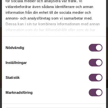
Publicerad
2026-08-07
för sociala medier och analysera vår trafik. Vi
vidarebefordrar även sådana identifierare och annan
information från din enhet till de sociala medier och
annons- och analysföretag som vi samarbetar med.
Dessa kan i sin tur kombinera informationen med annan
information som du har tillhandahållit eller som de har
samlat in när du har använt deras tjänster.
Samtyckesval
Nödvändig
Inställningar
Statistik
Appen Sinceerly imiterar vd:ars kortfattade språk.
Marknadsföring
VD:AR KAN VARA SVÅRA
att nå och besvarar inte alltid
mejl från främlingar. Men studenten
Ben Horwitz
på