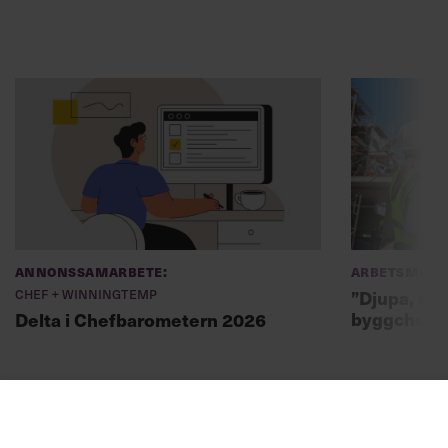
Annonssamarbete:
Arbetsmiljö
Chef + Winningtemp
”Djupa, str
byggchefer
Delta i Chefbarometern 2026