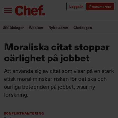
Logga in
Prenumerera
Bra ledare förändrar världen
Utbildningar
Webinar
Nyhetsbrev
Chefdagen
Innehåll från Chef
Moraliska citat stoppar
Utbildning för ledare
oärlighet på jobbet
Chefakademin+
Att använda sig av citat som visar på en stark
Populära utbildningar
etisk moral minskar risken för oetiska och
oärliga beteenden på jobbet, visar ny
forskning.
Annonsera
Om oss
Kontakta oss
Konflikthantering
Kundservice