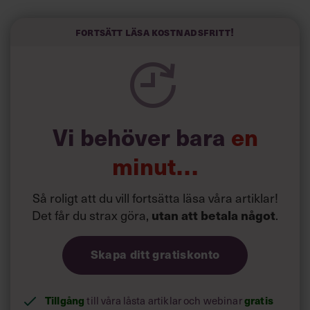
Sinceerly som konverterar formellt och minutiöst
välskrivna texter – likt de som skapas av AI – till den
kortfattat slarviga vd-stilen.
Fortsätt läsa kostnadsfritt!
Vi behöver bara
en
minut…
Så roligt att du vill fortsätta läsa våra artiklar!
Det får du strax göra,
utan att betala något
.
Skapa ditt gratiskonto
Tillgång
till våra låsta artiklar och webinar
gratis