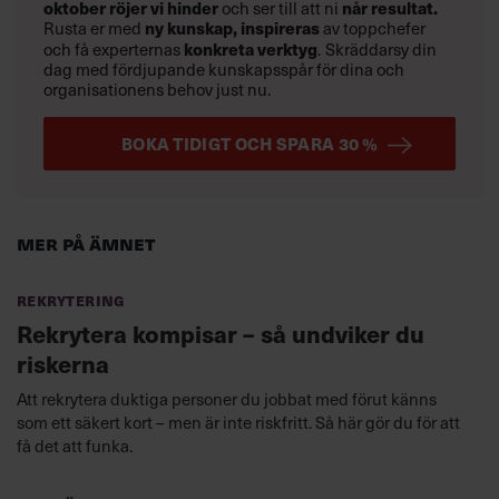
oktober
röjer vi hinder
och ser till att ni
når resultat.
Rusta er med
ny kunskap,
inspireras
av toppchefer
och få experternas
konkreta verktyg
.
Skräddarsy din
dag med fördjupande kunskapsspår för dina och
organisationens behov just nu.
BOKA TIDIGT OCH SPARA 30 %
Mer på ämnet
Rekrytering
Rekrytera kompisar – så undviker du
riskerna
Att rekrytera duktiga personer du jobbat med förut känns
som ett säkert kort – men är inte riskfritt. Så här gör du för att
få det att funka.