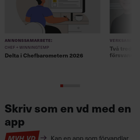
Annonssamarbete:
Verksamhet
Chef + Winningtemp
Två tredjed
försvann –
Delta i Chefbarometern 2026
Skriv som en vd med en
app
MVH VD
Kan en app som förvandlar