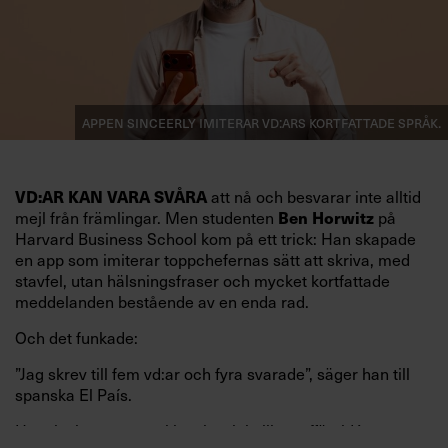
Appen Sinceerly imiterar vd:ars kortfattade språk.
VD:AR KAN VARA SVÅRA
att nå och besvarar inte alltid
mejl från främlingar. Men studenten
Ben Horwitz
på
Harvard Business School kom på ett trick: Han skapade
en app som imiterar toppchefernas sätt att skriva, med
stavfel, utan hälsningsfraser och mycket kortfattade
meddelanden bestående av en enda rad.
Och det funkade:
”Jag skrev till fem vd:ar och fyra svarade”, säger han till
spanska El País.
Horwitz har nu utvecklat sitt trick till en affärsidé: appen