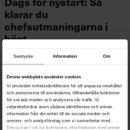
Dags för nystart: Så
klarar du
chefsutmaningarna i
höst
Motigt att gå tillbaka till jobbet efter
Samtycke
Information
Om
semestern? Inte nödvändigtvis. Chef ger dig
hela listan på hur du förvandlar höstens
Denna webbplats använder cookies
problem till möjligheter och gör din
Vi använder enhetsidentifierare för att anpassa innehållet
jobbcomeback med stil.
och annonserna till användarna, tillhandahålla funktioner
för sociala medier och analysera vår trafik. Vi
vidarebefordrar även sådana identifierare och annan
Beslutsfattande
information från din enhet till de sociala medier och
Text:
Fredrik Kullberg
Publicerad
2026-08-10
annons- och analysföretag som vi samarbetar med.
Dessa kan i sin tur kombinera informationen med annan