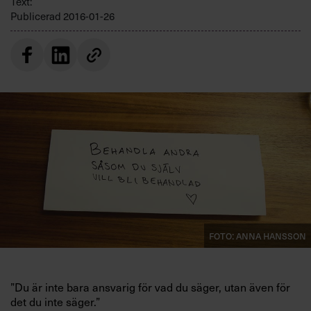
Text:
Villkor och policy för
Publicerad
2016-01-26
personuppgiftsbehandling
Sök
efter:
Logga in
Foto: Anna Hansson
Prenumerera
”Du är inte bara ansvarig för vad du säger, utan även för
det du inte säger.”