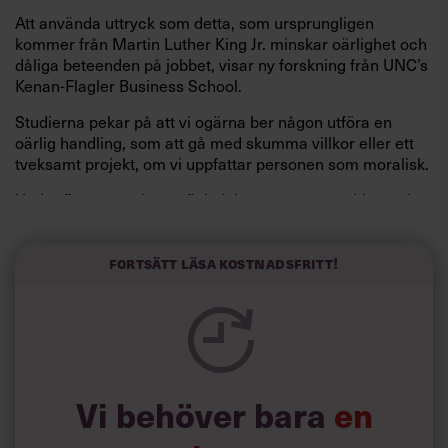
Att använda uttryck som detta, som ursprungligen
kommer från Martin Luther King Jr. minskar oärlighet och
dåliga beteenden på jobbet, visar ny forskning från UNC’s
Kenan-Flagler Business School.
Studierna pekar på att vi ogärna ber någon utföra en
oärlig handling, som att gå med skumma villkor eller ett
tveksamt projekt, om vi uppfattar personen som moralisk.
Under flera experiment fick deltagare, som trodde att de
deltog i en studie om dataspel, veta att de fick mer pengar
om de lyckades få någon av de andra i sitt team att
omedvetet sprida en lögn. Studien visade att
Fortsätt läsa kostnadsfritt!
deltagarna var mindre benägna att försöka få någon att
ljuga om personen i fråga hade avslutat sitt mejl med ett
etiskt laddat citat.
Men inte nog med det.
Vi behöver bara
en