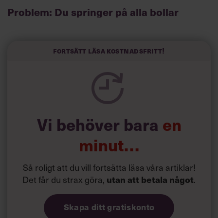
Problem: Du springer på alla bollar
Visst är det härligt med engagemang, och du gillar ju att
vara så uppslukad av jobbet att du nästan glömmer bort
att du jobbar. Problemet är bara att den inställningen gör
Fortsätt läsa kostnadsfritt!
dig både stressad och utmattad. Till slut så pass att du
inte lyckas koncentrera dig på någonting alls när du
springer på alla bollar och försöker sätta dig in i precis
allt.
Vi behöver bara
en
minut…
Så roligt att du vill fortsätta läsa våra artiklar!
Det får du strax göra,
utan att betala något
.
Skapa ditt gratiskonto