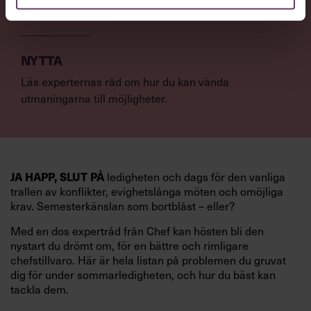
återvända till jobbet efter semestern.
NYTTA
Läs experternas råd om hur du kan vända
utmaningarna till möjligheter.
JA HAPP, SLUT PÅ
ledigheten och dags för den vanliga
trallen av konflikter, evighetslånga möten och omöjliga
krav. Semesterkänslan som bortblåst – eller?
Med en dos expertråd från Chef kan hösten bli den
nystart du drömt om, för en bättre och rimligare
chefstillvaro. Här är hela listan på problemen du gruvat
dig för under sommarledigheten, och hur du bäst kan
tackla dem.