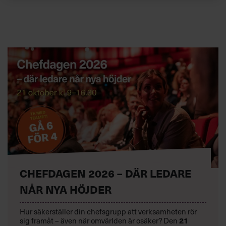
CHEFDAGEN 2026 – DÄR LEDARE
NÅR NYA HÖJDER
Hur säkerställer din chefsgrupp att verksamheten rör
sig framåt – även när omvärlden är osäker? Den
21