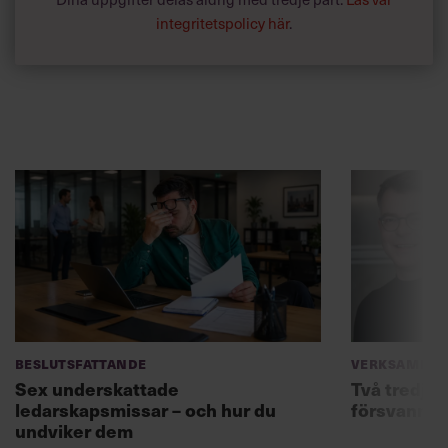
integritetspolicy här
.
Beslutsfattande
Verksamhet
Sex underskattade
Två tredjed
ledarskapsmissar – och hur du
försvann –
undviker dem