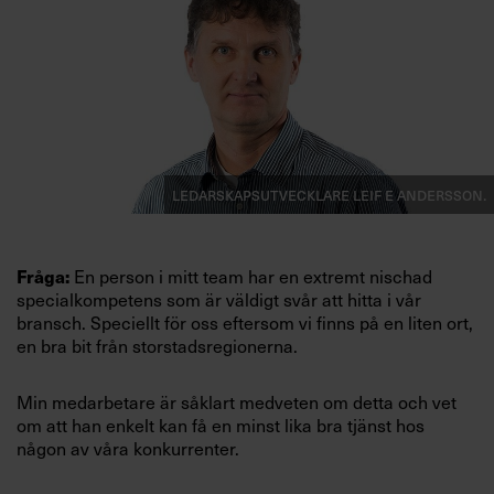
Villkor och policy för
personuppgiftsbehandling
Sök
efter:
Ledarskapsutvecklare Leif E Andersson.
En person i mitt team har en extremt nischad
Fråga:
specialkompetens som är väldigt svår att hitta i vår
bransch. Speciellt för oss eftersom vi finns på en liten ort,
Logga in
en bra bit från storstadsregionerna.
Prenumerera
Min medarbetare är såklart
medveten om detta och vet
om att han enkelt kan få en minst lika bra tjänst hos
någon av våra konkurrenter.