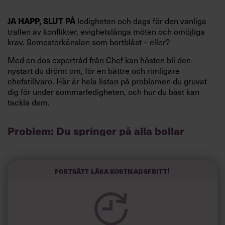
ledigheten och dags för den vanliga
JA HAPP, SLUT PÅ
trallen av konflikter, evighetslånga möten och omöjliga
krav. Semesterkänslan som bortblåst – eller?
Med en dos expertråd från Chef kan hösten bli den
nystart du drömt om, för en bättre och rimligare
chefstillvaro. Här är hela listan på problemen du gruvat
dig för under sommarledigheten, och hur du bäst kan
tackla dem.
Problem: Du springer på alla bollar
Visst är det härligt med engagemang, och du gillar ju att
vara så uppslukad av jobbet att du nästan glömmer bort
att du jobbar. Problemet är bara att den inställningen gör
Fortsätt läsa kostnadsfritt!
dig både stressad och utmattad. Till slut så pass att du
inte lyckas koncentrera dig på någonting alls när du
springer på alla bollar och försöker sätta dig in i precis
allt.