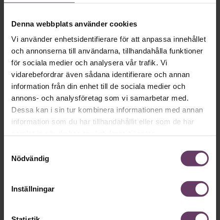
Ny som chef
Denna webbplats använder cookies
Utbildning med övernattning,
44 950 kr
Vi använder enhetsidentifierare för att anpassa innehållet
Marknadens mest etablerade utbildning för dig som är ny
och annonserna till användarna, tillhandahålla funktioner
som chef, eller som har upp till två års erfarenhet.
för sociala medier och analysera vår trafik. Vi
Boka nu
vidarebefordrar även sådana identifierare och annan
information från din enhet till de sociala medier och
annons- och analysföretag som vi samarbetar med.
Konflikthantering
Dessa kan i sin tur kombinera informationen med annan
information som du har tillhandahållit eller som de har
samlat in när du har använt deras tjänster.
Samtyckesval
Nödvändig
Inställningar
Statistik