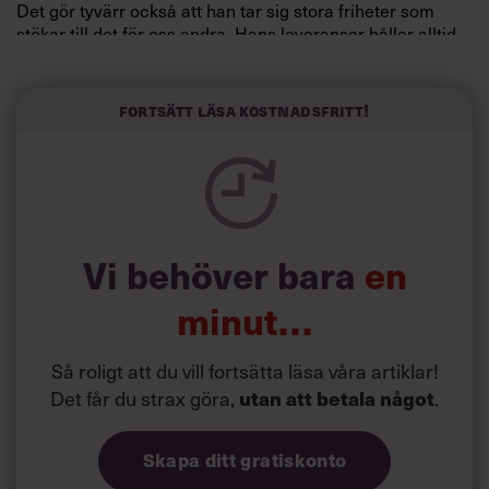
Det gör tyvärr också att han tar sig stora friheter som
stökar till det för oss andra. Hans leveranser hål
ler alltid
hög kvalitet, men är ofta försenade. Han skippar vart och
vartannat möte. Han kan dess
utom ha en ganska tråkig
attityd.
Fortsätt läsa kostnadsfritt!
Läs också:
De fem hetaste yrkesrollerna just nu
Vi behöver bara
en
minut…
Så roligt att du vill fortsätta läsa våra artiklar!
Det får du strax göra,
.
utan att betala något
Skapa ditt gratiskonto