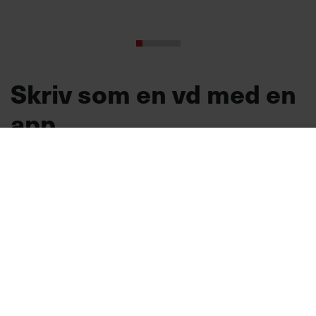
Skriv som en vd med en
app
MVH VD
Kan en app som förvandlar
text till korthugget vd-språk – utan
artighetsfraser, men gärna stavfel – vara
vägen för den som vill nå fram till
toppcheferna?
Kommunikation
Text:
Fredrik Kullberg