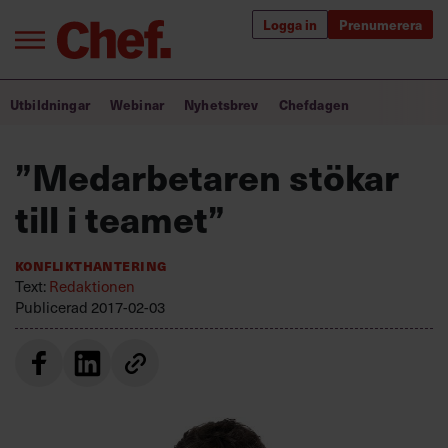
Logga in
Prenumerera
Bra ledare förändrar världen
Utbildningar
Webinar
Nyhetsbrev
Chefdagen
Innehåll från Chef
”Medarbetaren stökar
Utbildning för ledare
till i teamet”
Chefakademin+
Konflikthantering
Populära utbildningar
Text:
Redaktionen
Publicerad
2017-02-03
Annonsera
Om oss
Kontakta oss
Kundservice