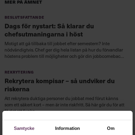
Mer på ämnet
Beslutsfattande
Dags för nystart: Så klarar du
chefsutmaningarna i höst
Motigt att gå tillbaka till jobbet efter semestern? Inte
nödvändigtvis. Chef ger dig hela listan på hur du förvandlar
höstens problem till möjligheter och gör din jobbcomeback
med stil.
Rekrytering
Rekrytera kompisar – så undviker du
riskerna
Att rekrytera duktiga personer du jobbat med förut känns
som ett säkert kort – men är inte riskfritt. Så här gör du för att
få det att funka.
Samtycke
Information
Om
·
Utbildning
Självledarskap