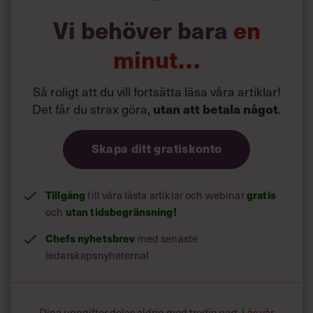
Vi behöver bara
en
minut…
Så roligt att du vill fortsätta läsa våra artiklar!
Det får du strax göra,
.
utan att betala något
Skapa ditt gratiskonto
Tillgång
till våra låsta artiklar och webinar
gratis
och
utan tidsbegränsning!
Chefs nyhetsbrev
med senaste
ledarskapsnyheterna!
Dina uppgifter delas aldrig med tredje part.
Läs vår