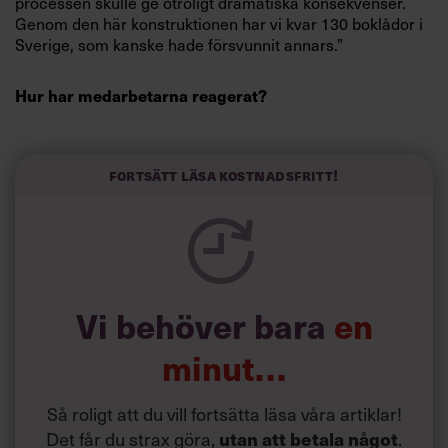
processen skulle ge otroligt dramatiska konsekvenser.
Genom den här konstruktionen har vi kvar 130 boklådor i
Sverige, som kanske hade försvunnit annars.”
Hur har medarbetarna reagerat?
”De har accepterat förändringarna, men inget är
någonsin hundra i en sådan här process. Det är klart att
det har varit väldigt mycket att ta till sig för många.
Fortsätt läsa kostnadsfritt!
Dessutom jobbar många butiksmedarbetare deltid. Vi
hade säkert kunnat vara bättre på att nå ut med
information.”
Akademibokhandeln och Bokia var konkurrenter.
Känns det inte poetiskt att de plötsligt skulle börja
Vi behöver bara
en
samarbeta?
”Näthandeln var den största konkurrenten. Och lokalt var
våra butiker sällan konkurrenter. Akademibokhandeln
minut…
hade 25 butiker i Stockholm, Bokia hade två. I Göteborg
var förhållandet det omvända. Dessutom var det inte ett
Så roligt att du vill fortsätta läsa våra artiklar!
uppköp, utan ett samgående. Det underlättade.”
Det får du strax göra,
.
utan att betala något