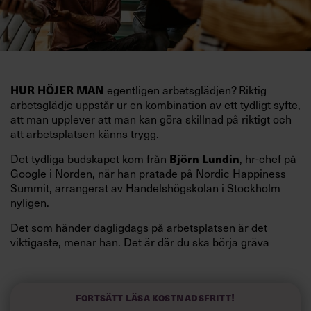
egentligen arbetsglädjen? Riktig
HUR HÖJER MAN
arbetsglädje uppstår ur en kombination av ett tydligt syfte,
att man upplever att man kan göra skillnad på riktigt och
att arbetsplatsen känns trygg.
Det tydliga budskapet kom från
, hr-chef på
Björn Lundin
Google i Norden, när han pratade på Nordic Happiness
Summit, arrangerat av Handelshögskolan i Stockholm
nyligen.
Det som händer dagligdags på arbetsplatsen är det
viktigaste, menar han. Det är där du ska börja gräva
redan i dag.
Här är Björn Lundins tre enkla åtgärder som tagit skruv
och höjt arbetsglädjen på Google:
Fortsätt läsa kostnadsfritt!