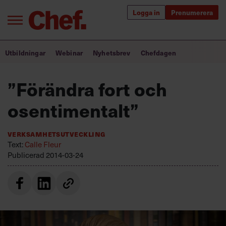
Logga in
Prenumerera
Bra ledare förändrar världen
Utbildningar
Webinar
Nyhetsbrev
Chefdagen
Innehåll från Chef
”Förändra fort och
Utbildning för ledare
osentimentalt”
Chefakademin+
Verksamhetsutveckling
Populära utbildningar
Text:
Calle Fleur
Publicerad
2014-03-24
Annonsera
Om oss
Kontakta oss
Kundservice