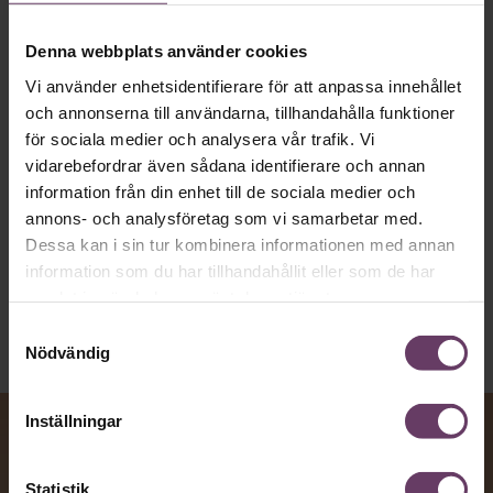
MVH VD
Kan en app som förvandlar
text till korthugget vd-språk – utan
Denna webbplats använder cookies
artighetsfraser, men gärna stavfel – vara
Vi använder enhetsidentifierare för att anpassa innehållet
vägen för den som vill nå fram till
och annonserna till användarna, tillhandahålla funktioner
för sociala medier och analysera vår trafik. Vi
toppcheferna?
vidarebefordrar även sådana identifierare och annan
information från din enhet till de sociala medier och
annons- och analysföretag som vi samarbetar med.
Kommunikation
Dessa kan i sin tur kombinera informationen med annan
Text:
Fredrik Kullberg
Publicerad
2026-08-07
information som du har tillhandahållit eller som de har
samlat in när du har använt deras tjänster.
Samtyckesval
Nödvändig
Inställningar
Statistik