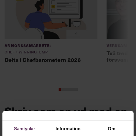
Annonssamarbete:
Verksamhet
Chef + Winningtemp
Två tredjed
försvann –
Delta i Chefbarometern 2026
Skriv som en vd med en
app
Samtycke
Information
Om