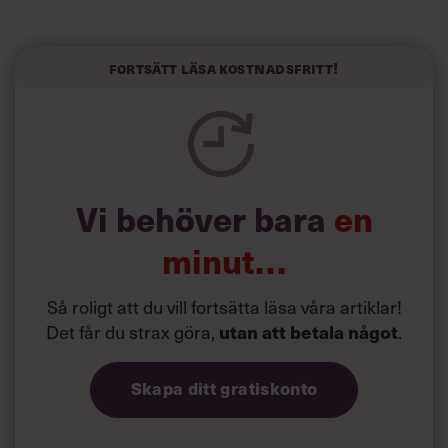
Horwitz har nu utvecklat sitt trick till en affärsidé: appen
Sinceerly som konverterar formellt och minutiöst
välskrivna texter – likt de som skapas av AI – till den
kortfattat slarviga vd-stilen.
Fortsätt läsa kostnadsfritt!
Vi behöver bara
en
minut…
Så roligt att du vill fortsätta läsa våra artiklar!
Det får du strax göra,
.
utan att betala något
Skapa ditt gratiskonto