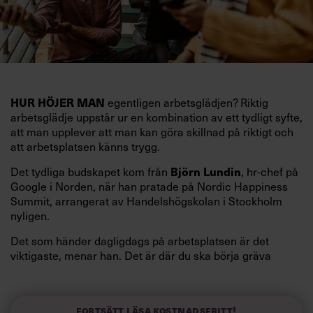
HUR HÖJER MAN
egentligen arbetsglädjen? Riktig
arbetsglädje uppstår ur en kombination av ett tydligt syfte,
att man upplever att man kan göra skillnad på riktigt och
att arbetsplatsen känns trygg.
Det tydliga budskapet kom från
Björn Lundin
, hr-chef på
Google i Norden, när han pratade på Nordic Happiness
Summit, arrangerat av Handelshögskolan i Stockholm
nyligen.
Det som händer dagligdags på arbetsplatsen är det
viktigaste, menar han. Det är där du ska börja gräva
redan i dag.
Här är Björn Lundins tre enkla åtgärder som tagit skruv
och höjt arbetsglädjen på Google:
Fortsätt läsa kostnadsfritt!