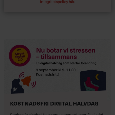
integritetspolicy här
.
KOSTNADSFRI DIGITAL HALVDAG
Chefer går sönder i felbyggda organisationer. Nu är det