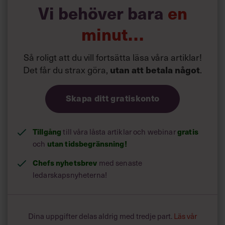
Vi behöver bara
en
Vi har på flera olika sätt försökt att få slut på detta. Vi har
kastat ut alla stolar, vi har visat på att detta kostar
minut…
företaget en årslön. De har även själva kommit med olika
förslag som fungerar i ett par månader innan de är
Så roligt att du vill fortsätta läsa våra artiklar!
tillbaka i samma spår igen.
Det får du strax göra,
utan att betala något
.
Skapa ditt gratiskonto
Tillgång
till våra låsta artiklar och webinar
gratis
och
utan tidsbegränsning!
Chefs nyhetsbrev
med senaste
ledarskapsnyheterna!
Dina uppgifter delas aldrig med tredje part.
Läs vår