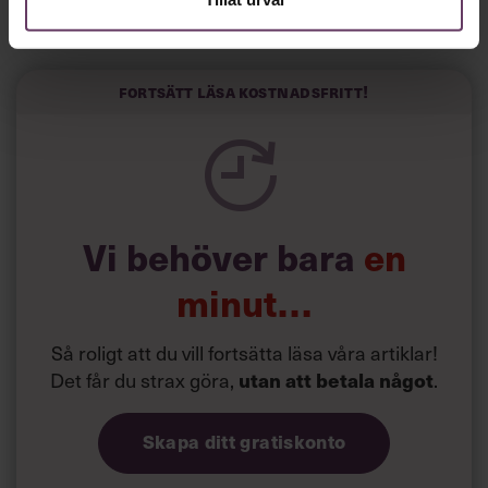
Horwitz har nu utvecklat sitt trick till en affärsidé: appen
Sinceerly som konverterar formellt och minutiöst
välskrivna texter – likt de som skapas av AI – till den
kortfattat slarviga vd-stilen.
Fortsätt läsa kostnadsfritt!
Vi behöver bara
en
minut…
Så roligt att du vill fortsätta läsa våra artiklar!
Det får du strax göra,
utan att betala något
.
Skapa ditt gratiskonto