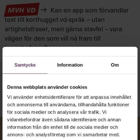
MVH VD
Kan en app som förvandlar
text till korthugget vd-språk – utan
artighetsfraser, men gärna stavfel – vara
vägen för den som vill nå fram till
toppcheferna?
Samtycke
Information
Om
Kommunikation
Text:
Fredrik Kullberg
Publicerad
2026-08-07
Denna webbplats använder cookies
Vi använder enhetsidentifierare för att anpassa innehållet
och annonserna till användarna, tillhandahålla funktioner
för sociala medier och analysera vår trafik. Vi
vidarebefordrar även sådana identifierare och annan
information från din enhet till de sociala medier och
annons- och analysföretag som vi samarbetar med.