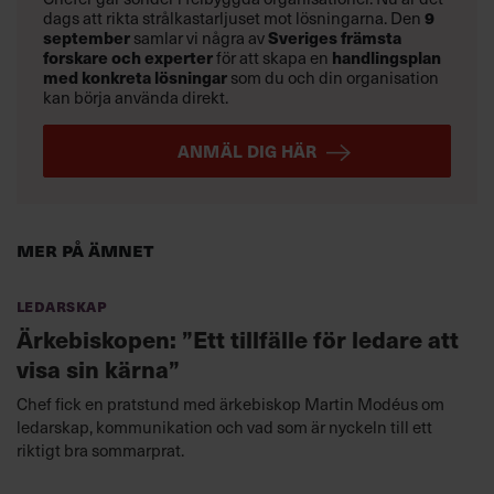
dags att rikta strålkastarljuset mot lösningarna. Den
9
september
samlar vi några av
Sveriges främsta
forskare och experter
för att skapa en
handlingsplan
med konkreta lösningar
som du och din organisation
kan börja använda direkt.
ANMÄL DIG HÄR
Mer på ämnet
Ledarskap
Ärkebiskopen: ”Ett tillfälle för ledare att
visa sin kärna”
Chef fick en pratstund med ärkebiskop Martin Modéus om
ledarskap, kommunikation och vad som är nyckeln till ett
riktigt bra sommarprat.