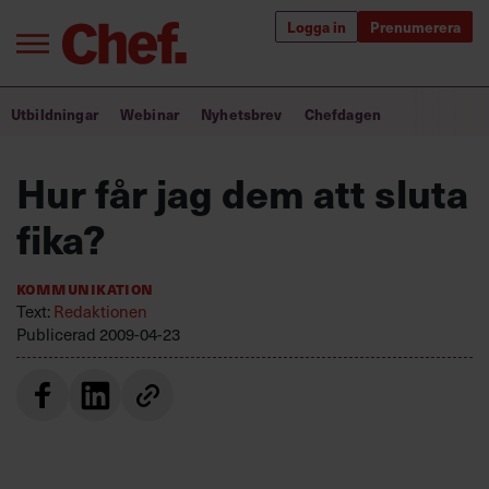
Logga in
Prenumerera
Bra ledare förändrar världen
Utbildningar
Webinar
Nyhetsbrev
Chefdagen
Innehåll från Chef
Hur får jag dem att sluta
Utbildning för ledare
fika?
Chefakademin+
Kommunikation
Populära utbildningar
Text:
Redaktionen
Publicerad
2009-04-23
Annonsera
Om oss
Kontakta oss
Kundservice