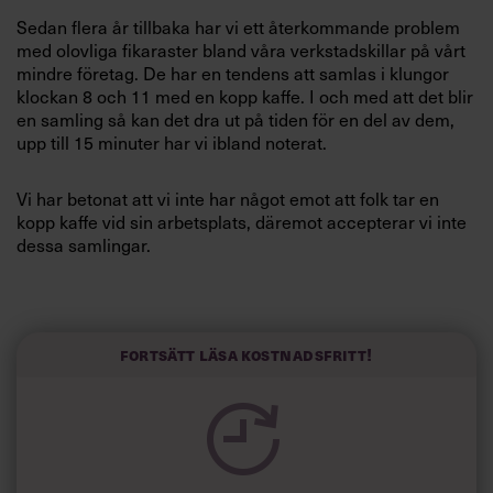
Villkor och policy för
Sedan flera år tillbaka har vi ett återkommande problem
personuppgiftsbehandling
med olovliga fikaraster bland våra verkstadskillar på vårt
mindre företag. De har en tendens att samlas i klungor
klockan 8 och 11 med en kopp kaffe. I och med att det blir
Sök
en samling så kan det dra ut på tiden för en del av dem,
efter:
upp till 15 minuter har vi ibland noterat.
Vi har betonat att vi inte har något emot att folk tar en
kopp kaffe vid sin arbetsplats, däremot accepterar vi inte
dessa samlingar.
Trots detta faller de efter en tid tillbaka i samma mönster.
Deras arbetstid ligger mellan 6.30 och 16.00 (fredagar
Logga in
slutar de klockan 12). Fikarasterna är klockan 9 och 14.30
Fortsätt läsa kostnadsfritt!
med lunch klockan 12. Eftermiddagsfikat bjuder företaget
Prenumerera
på.
Man kan ju tycka att de har ett väldigt stort behov av
socialt umgänge.