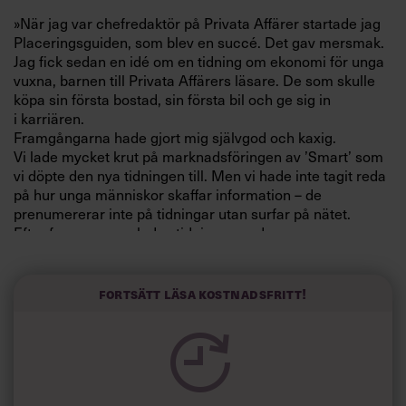
Villkor och policy för
»När jag var chefredaktör på Privata Affärer startade jag
personuppgiftsbehandling
Placeringsguiden, som blev en succé. Det gav mer­smak.
Jag fick sedan en idé om en tidning om ekonomi för unga
vuxna, barnen till Privata Affärers läsare. De som skulle
Sök
köpa sin första bostad, sin första bil och ge sig in
efter:
i karriären.
Framgångarna hade gjort mig självgod och kaxig.
Vi lade mycket krut på marknadsföringen av ’Smart’ som
vi döpte den nya tidningen till. Men vi hade inte tagit reda
på hur unga människor skaffar information – de
prenumererar inte på tidningar utan surfar på nätet.
Efter fyra nummer lades tidningen ned.
Man måste ta risker om man vill utveckla nya idéer. Men
man behöver ha markkänning också. Min lärdom var att
Logga in
det är lätt att bli för kaxig när man är framgångsrik.«
Fortsätt läsa kostnadsfritt!
Prenumerera