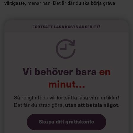
viktigaste, menar han. Det är där du ska börja gräva
redan i dag.
Här är Björn Lundins tre enkla åtgärder som tagit skruv
och höjt arbetsglädjen på Google:
Fortsätt läsa kostnadsfritt!
Vi behöver bara
en
minut…
Så roligt att du vill fortsätta läsa våra artiklar!
Det får du strax göra,
.
utan att betala något
Skapa ditt gratiskonto