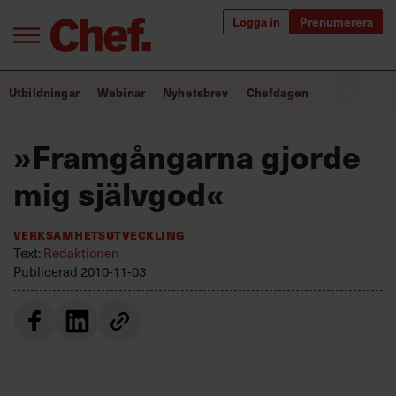
Logga in
Prenumerera
Bra ledare förändrar världen
Utbildningar
Webinar
Nyhetsbrev
Chefdagen
Innehåll från Chef
»Framgångarna gjorde
Utbildning för ledare
mig självgod«
Chefakademin+
Verksamhetsutveckling
Populära utbildningar
Text:
Redaktionen
Publicerad
2010-11-03
Annonsera
Om oss
Kontakta oss
Kundservice