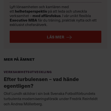
Lyft lönsamheten och karriären med
ett
helhetsperspektiv
på att leda och utveckla
verksamhet –
med affärsfokus
. I vår unikt flexibla
Executive MBA
får du träning, praktisk nytta och ett
exklusivt chefsnätverk.
LÄS MER
Mer på ämnet
Verksamhetsutveckling
Efter turbulensen – vad hände
egentligen?
Olof Lundh skildrar i sin bok Svenska Fotbollförbundets
turbulenta moderniseringsförsök under Fredrik Reinfeldt
och Andrea Möllerberg.