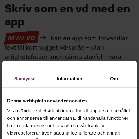
Skriv som en vd med en
app
MVH VD
Kan en app som förvandlar
text till korthugget vd-språk – utan
artighetsfraser, men gärna stavfel – vara
vägen för den som vill nå fram till
toppcheferna?
Samtycke
Information
Om
Kommunikation
Denna webbplats använder cookies
Text:
Fredrik Kullberg
Publicerad
2026-08-07
Vi använder enhetsidentifierare för att anpassa innehållet
och annonserna till användarna, tillhandahålla funktioner
för sociala medier och analysera vår trafik. Vi
vidarebefordrar även sådana identifierare och annan