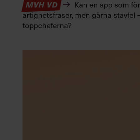
Kan en app som förv
MVH VD
artighetsfraser, men gärna stavfel –
toppcheferna?