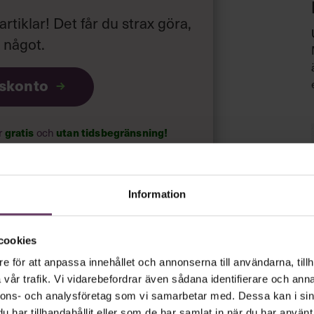
 artiklar! Det får du strax göra,
a något
.
iskonto
ar
gratis
och
utan tidsbegränsning!
psnyheterna!
Information
rt.
Läs vår integritetspolicy här
.
cookies
e för att anpassa innehållet och annonserna till användarna, tillh
vår trafik. Vi vidarebefordrar även sådana identifierare och anna
nnons- och analysföretag som vi samarbetar med. Dessa kan i sin
har tillhandahållit eller som de har samlat in när du har använt 