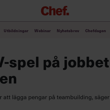
Chefakademin+
Utbildningar
Webinar
Nyhetsbrev
Chefdagen
Lyft ditt ledarskap med C+
Masterclass
Verktyg i vardagen
Ledarskapsbiblioteket
V-spel på jobbet
Ledarskapstest
Chef GPT – din chefsassistent i
ten
fickan
 för att lägga pengar på teambuilding, säger