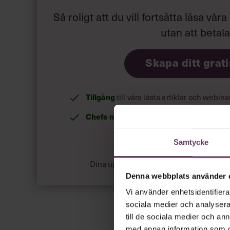
Så roligt att du vill fortsätta läsa våra
utan att betal
Skapa ditt grat
Tillgång
till våra låsta artiklar och webin
Chefs nyhetsbrev
med senaste ledarska
Samtycke
Dina uppgifter delas aldrig med tredje pa
Denna webbplats använder 
Vi använder enhetsidentifierar
sociala medier och analysera 
till de sociala medier och a
med annan information som du 