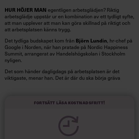
egentligen arbetsglädjen? Riktig
HUR HÖJER MAN
arbetsglädje uppstår ur en kombination av ett tydligt syfte,
att man upplever att man kan göra skillnad på riktigt och
att arbetsplatsen känns trygg.
Det tydliga budskapet kom från
, hr-chef på
Björn Lundin
Google i Norden, när han pratade på Nordic Happiness
Summit, arrangerat av Handelshögskolan i Stockholm
nyligen.
Det som händer dagligdags på arbetsplatsen är det
viktigaste, menar han. Det är där du ska börja gräva
redan i dag.
Här är Björn Lundins tre enkla åtgärder som tagit skruv
och höjt arbetsglädjen på Google:
Fortsätt läsa kostnadsfritt!