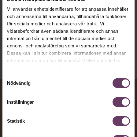
vägen för den som vill nå fram till
toppcheferna?
Vi använder enhetsidentifierare för att anpassa innehållet
och annonserna till användarna, tillhandahålla funktioner
för sociala medier och analysera vår trafik. Vi
vidarebefordrar även sådana identifierare och annan
Kommunikation
information från din enhet till de sociala medier och
Text:
Fredrik Kullberg
Publicerad
2026-08-07
annons- och analysföretag som vi samarbetar med.
Dessa kan i sin tur kombinera informationen med annan
information som du har tillhandahållit eller som de har
samlat in när du har använt deras tjänster.
Samtyckesval
Nödvändig
Inställningar
Statistik